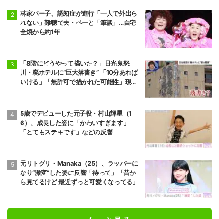
林家パー子、認知症が進行「一人で外出ら
れない」難聴で夫・ペーと「筆談」…自宅
全焼から約1年
「8階にどうやって描いた？」日光鬼怒
川・廃ホテルに“巨大落書き” 「10分あれば
いける」「無許可で描かれた可能性」現役
アーティストらが見解
5歳でデビューした元子役・村山輝星（1
6）、成長した姿に「かわいすぎます」
「とてもステキです」などの反響
元リトグリ・Manaka（25）、ラッパーに
なり“激変”した姿に反響「待って」「昔か
ら見てるけど 最近ずっと可愛くなってる」