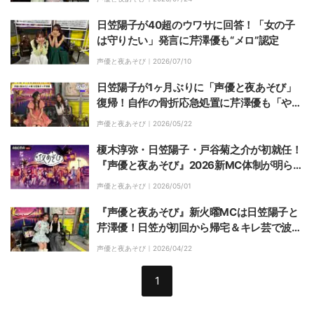
日笠陽子が40超のウワサに回答！「女の子
は守りたい」発言に芹澤優も“メロ”認定
声優と夜あそび｜
2026/07/10
日笠陽子が1ヶ月ぶりに「声優と夜あそび」
復帰！自作の骨折応急処置に芹澤優も「やば
い」と大爆笑
声優と夜あそび｜
2026/05/22
榎木淳弥・日笠陽子・戸谷菊之介が初就任！
『声優と夜あそび』2026新MC体制が明らか
に
声優と夜あそび｜
2026/05/01
『声優と夜あそび』新火曜MCは日笠陽子と
芹澤優！日笠が初回から帰宅＆キレ芸で波乱
の幕開け
声優と夜あそび｜
2026/04/22
1