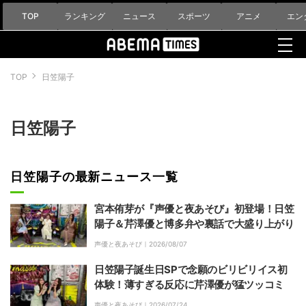
TOP
ランキング
ニュース
スポーツ
アニメ
エン
TOP
日笠陽子
日笠陽子
日笠陽子の最新ニュース一覧
宮本侑芽が『声優と夜あそび』初登場！日笠
陽子＆芹澤優と博多弁や裏話で大盛り上がり
声優と夜あそび｜
2026/08/07
日笠陽子誕生日SPで念願のビリビリイス初
体験！薄すぎる反応に芹澤優が猛ツッコミ
声優と夜あそび｜
2026/07/24