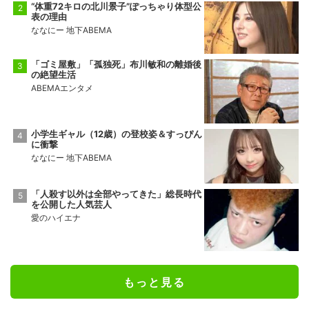
“体重72キロの北川景子”ぽっちゃり体型公
表の理由
ななにー 地下ABEMA
「ゴミ屋敷」「孤独死」布川敏和の離婚後
の絶望生活
ABEMAエンタメ
小学生ギャル（12歳）の登校姿＆すっぴん
に衝撃
ななにー 地下ABEMA
「人殺す以外は全部やってきた」総長時代
を公開した人気芸人
愛のハイエナ
もっと見る