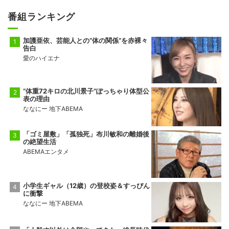
番組ランキング
加護亜依、芸能人との“体の関係”を赤裸々
告白
愛のハイエナ
“体重72キロの北川景子”ぽっちゃり体型公
表の理由
ななにー 地下ABEMA
「ゴミ屋敷」「孤独死」布川敏和の離婚後
の絶望生活
ABEMAエンタメ
小学生ギャル（12歳）の登校姿＆すっぴん
に衝撃
ななにー 地下ABEMA