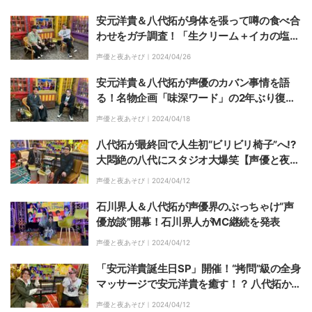
安元洋貴＆八代拓が身体を張って噂の食べ合
わせをガチ調査！「生クリーム＋イカの塩
辛」は“スーパー寝起き”ならショートケーキ
声優と夜あそび｜
2024/04/26
安元洋貴＆八代拓が声優のカバン事情を語
る！名物企画「味深ワード」の2年ぶり復活
も
声優と夜あそび｜
2024/04/18
八代拓が最終回で人生初“ビリビリ椅子”へ!?
大悶絶の八代にスタジオ大爆笑【声優と夜あ
そび】
声優と夜あそび｜
2024/04/12
石川界人＆八代拓が声優界のぶっちゃけ“声
優放談”開幕！石川界人がMC継続を発表
声優と夜あそび｜
2024/04/12
「安元洋貴誕生日SP」開催！“拷問”級の全身
マッサージで安元洋貴を癒す！？ 八代拓から
の“お手紙ダミヘ”も
声優と夜あそび｜
2024/04/12