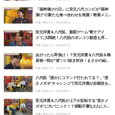
「福神漬けの日」に安元八代コンビが“福神
漬け”の新たな食べ合わせを発掘！斬新メニ
ュー考案も安元洋貴「絶対にやめろ！」
声優と夜あそび｜
2024/08/02
安元洋貴＆八代拓、新罰ゲーム“青汁アイ
ス”に大悶絶！八代拓のポンコツ疑惑も浮
上！？
声優と夜あそび｜
2024/07/12
あがったら即負け！？安元洋貴＆八代拓＆梅
原裕一郎が“逆”ババ抜き対決！まさかの結末
に安元洋貴＆八代拓大爆笑
声優と夜あそび｜
2024/07/05
八代拓「誰かにコマンド打たれてる？」“逆
さメガネ”チャレンジで安元洋貴が必殺技を
放つ！？
声優と夜あそび｜
2024/06/21
安元洋貴＆八代拓が上下が反転する“逆さメ
ガネ”に大パニック！？挙動不審な2人にスタ
ジオ爆笑の嵐
声優と夜あそび｜
2024/06/14