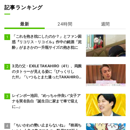
記事ランキング
最新
24時間
週間
「これを抱き枕にしたのか？」とファン困
惑『リコリス・リコイル』作中の銘酒「泥
酔」がまさかの一升瓶サイズの抱き枕に
3児の父・EXILE TAKAHIRO（41）、両腕
のタトゥーが見える姿に「びっくりし
た!!!」「いつもとまた違ったTAKAHIROさ
ん」などの反響
レインボー池田、“めっちゃ仲良い”女子ア
ナを実名告白「誕生日に家まで車で迎え
に…」
「ちいかわの勢い止まらないね」『映画ち