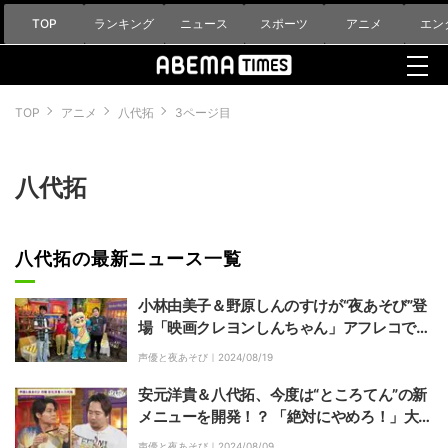
TOP
ランキング
ニュース
スポーツ
アニメ
エン
TOP
アニメ
八代拓
3ページ目
八代拓
八代拓の最新ニュース一覧
小林由美子＆野原しんのすけが“夜あそび”登
場「映画クレヨンしんちゃん」アフレコで安
元洋貴が先輩の熱演に感激「みんな背中がカ
声優と夜あそび｜
2024/08/19
ッケェの」
安元洋貴＆八代拓、今度は“ところてん”の新
メニューを開発！？ 「絶対にやめろ！」大悶
絶の八代拓にスタジオ爆笑
声優と夜あそび｜
2024/08/09