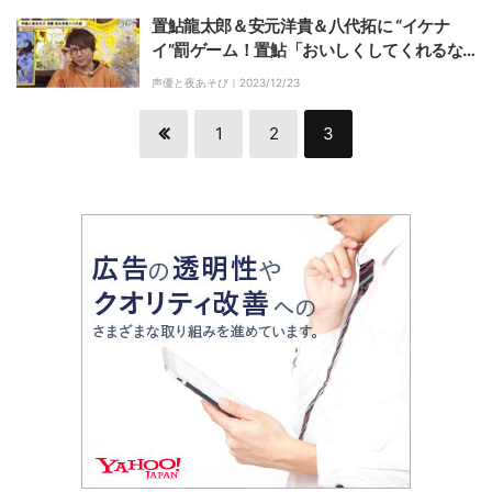
置鮎龍太郎＆安元洋貴＆八代拓に “イケナ
イ”罰ゲーム！置鮎「おいしくしてくれるな
らなんでもやるよ」
声優と夜あそび｜
2023/12/23
1
2
3