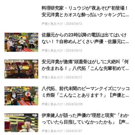
料理研究家・リュウジが”夜あそび”初登場！
安元洋貴とカオスな酔っ払いクッキングに
「放送事故じゃね？」
声優と夜あそび｜
2024/04/12
佐藤元からの23時以降の電話は出てはいけ
ない！？自称めんどくさい声優・佐藤元にま
つわる伝承にスタジオ大爆笑
声優と夜あそび｜
2024/04/12
安元洋貴が激痛“頭蓋骨はがし”に大絶叫「何
か生まれる！」八代拓「こんな先輩初めてみ
た」【声優と夜あそび】
声優と夜あそび｜
2024/02/17
八代拓、前代未聞のピーマンクイズにツッコ
ミ炸裂「こんなことあります？」【声優と夜
あそび】
声優と夜あそび｜
2024/02/09
伊東健人が語った声優の“理想と現実”「わか
っていたら目指していなかったかも」【声優
と夜あそび】
声優と夜あそび｜
2024/01/27