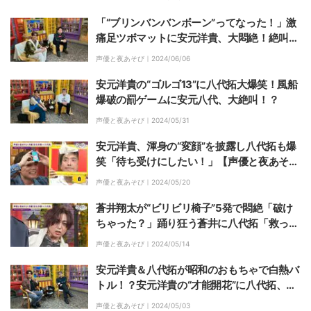
「“ブリンバンバンボーン”ってなった！」激
痛足ツボマットに安元洋貴、大悶絶！絶叫ボ
イスに八代拓「バラエティで聞く響きじゃな
声優と夜あそび｜
2024/06/06
かった」
安元洋貴の“ゴルゴ13”に八代拓大爆笑！風船
爆破の罰ゲームに安元八代、大絶叫！？
声優と夜あそび｜
2024/05/31
安元洋貴、渾身の“変顔”を披露し八代拓も爆
笑「待ち受けにしたい！」【声優と夜あそ
び】
声優と夜あそび｜
2024/05/20
蒼井翔太が“ビリビリ椅子”5発で悶絶「破け
ちゃった？」踊り狂う蒼井に八代拓「救って
ぇ！」【声優と夜あそび】
声優と夜あそび｜
2024/05/14
安元洋貴＆八代拓が昭和のおもちゃで白熱バ
トル！？安元洋貴の“才能開花”に八代拓、呆
然
声優と夜あそび｜
2024/05/03