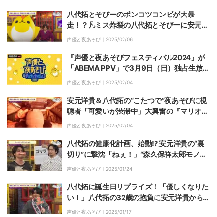
八代拓とそびーのポンコツコンビが大暴
走！？凡ミス炸裂の八代拓とそびーに安元洋
貴も呆れ顔
声優と夜あそび｜
2025/02/06
『声優と夜あそびフェスティバル2024』が
「ABEMA PPV」で3月9日（日）独占生放
送！バックステージインタビューなどPPV限
声優と夜あそび｜
2025/02/04
定の未公開映像のプレゼントも
安元洋貴＆八代拓の“こたつで”夜あそびに視
聴者「可愛いが渋滞中」大興奮の『マリオパ
ーティ』対決も
声優と夜あそび｜
2025/02/04
八代拓の健康化計画、始動!? 安元洋貴の“裏
切り”に撃沈「ねぇ！」“森久保祥太郎モノマ
ネ”も炸裂
声優と夜あそび｜
2025/01/24
八代拓に誕生日サプライズ！「優しくなりた
い！」八代拓の32歳の抱負に安元洋貴から
ツッコミ炸裂
声優と夜あそび｜
2025/01/17