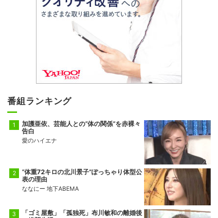
番組ランキング
加護亜依、芸能人との“体の関係”を赤裸々
告白
愛のハイエナ
“体重72キロの北川景子”ぽっちゃり体型公
表の理由
ななにー 地下ABEMA
「ゴミ屋敷」「孤独死」布川敏和の離婚後