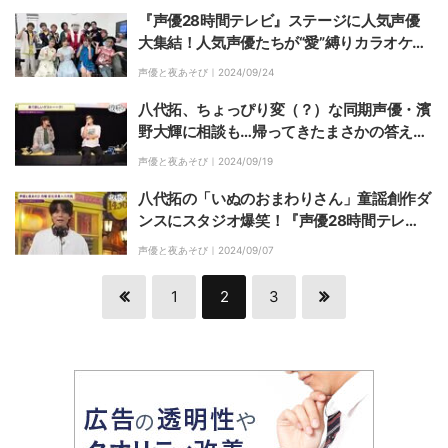
『声優28時間テレビ』ステージに人気声優
大集結！人気声優たちが“愛”縛りカラオケで
大熱唱＆あの番組激レアアイテムをかけた団
声優と夜あそび｜
2024/09/24
結チャレンジで大盛り上がり
八代拓、ちょっぴり変（？）な同期声優・濱
野大輝に相談も…帰ってきたまさかの答えに
撃沈「まるで的外れ！」
声優と夜あそび｜
2024/09/19
八代拓の「いぬのおまわりさん」童謡創作ダ
ンスにスタジオ爆笑！『声優28時間テレ
ビ』最新情報も続々発表
声優と夜あそび｜
2024/09/07
1
2
3