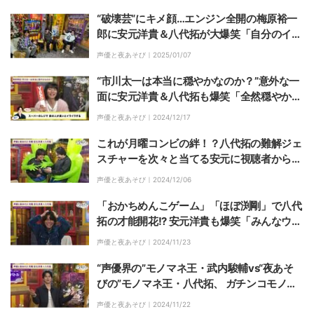
“破壊芸“にキメ顔…エンジン全開の梅原裕一
郎に安元洋貴＆八代拓が大爆笑「自分のイケ
メンであそぶな！」
声優と夜あそび｜
2025/01/07
“市川太一は本当に穏やかなのか？”意外な一
面に安元洋貴＆八代拓も爆笑「全然穏やかじ
ゃねーじゃん！」
声優と夜あそび｜
2024/12/17
これが月曜コンビの絆！？八代拓の難解ジェ
スチャーを次々と当てる安元に視聴者からツ
ッコミの嵐「なぜわかるｗｗ」
声優と夜あそび｜
2024/12/06
「おかちめんこゲーム」「ほぼ渕剛」で八代
拓の才能開花!? 安元洋貴も爆笑「みんなウィ
キに書け！」
声優と夜あそび｜
2024/11/23
“声優界の”モノマネ王・武内駿輔vs“夜あそ
びの”モノマネ王・八代拓、 ガチンコモノマ
ネバトル開幕！
声優と夜あそび｜
2024/11/22