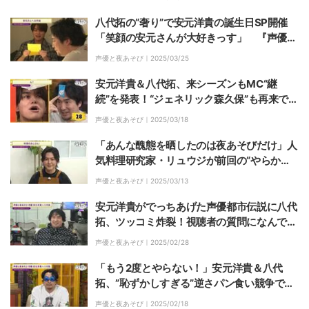
八代拓の“奢り”で安元洋貴の誕生日SP開催
「笑顔の安元さんが大好きっす」 『声優と
夜あそび 月』今季ラスト放送
声優と夜あそび｜
2025/03/25
安元洋貴＆八代拓、来シーズンもMC“継
続”を発表！“ジェネリック森久保”も再来で爆
笑「違和感どこいった？」
声優と夜あそび｜
2025/03/18
「あんな醜態を晒したのは夜あそびだけ」人
気料理研究家・リュウジが前回の“やらか
し”にリベンジを誓うも再び大惨事の危
声優と夜あそび｜
2025/03/13
機！？
安元洋貴がでっちあげた声優都市伝説に八代
拓、ツッコミ炸裂！視聴者の質問になんでも
答える90分間フリートークSP、開幕
声優と夜あそび｜
2025/02/28
「もう2度とやらない！」安元洋貴＆八代
拓、”恥ずかしすぎる”逆さパン食い競争で珍
プレー続出
声優と夜あそび｜
2025/02/18