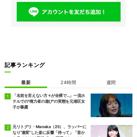
記事ランキング
最新
24時間
週間
「名前を言えない方々が全裸で…」一流ホ
テルでの"権力者の遊び"の実態を元港区女
子が暴露
元リトグリ・Manaka（25）、ラッパーに
なり“激変”した姿に反響「待って」「昔か