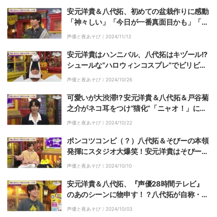
安元洋貴＆八代拓、初めての盆栽作りに感動
「神々しい」「今日が一番真面目かも」「痺
れました」
声優と夜あそび｜
2024/11/12
安元洋貴はハンニバル、八代拓はキヅール!?
シュールな”ハロウィンコスプレ”でビリビリ
椅子に「オケツの方が大事」
声優と夜あそび｜
2024/10/26
可愛いが大渋滞!? 安元洋貴＆八代拓＆戸谷菊
之介がネコ耳をつけ“猫化”「ニャオ！」に視
聴者悶絶
声優と夜あそび｜
2024/10/22
ポンコツコンビ（？）八代拓＆そびーの本領
発揮にスタジオ大爆笑！安元洋貴はそびー
に“おいしい”ところを持っていかれ撃沈！？
声優と夜あそび｜
2024/10/10
安元洋貴＆八代拓、『声優28時間テレビ』
のあのシーンに物申す！？八代拓が自称・手
押し相撲声優業界2位の岡本信彦に宣戦布告
声優と夜あそび｜
2024/10/03