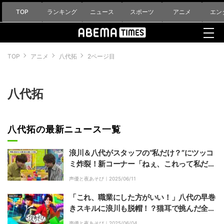
TOP
ランキング
ニュース
スポーツ
アニメ
エン
TOP
アニメ
八代拓
2ページ目
八代拓
八代拓の最新ニュース一覧
浪川＆八代がスタッフの“私だけ？”にツッコ
ミ炸裂！新コーナー「ねぇ、これって私だ
け？」
声優と夜あそび｜
2025/06/11
「これ、職業にした方がいい！」八代の早巻
きスキルに浪川も脱帽！？猫耳で挑んだ全力
チャレンジに爆笑の渦
声優と夜あそび｜
2025/06/04