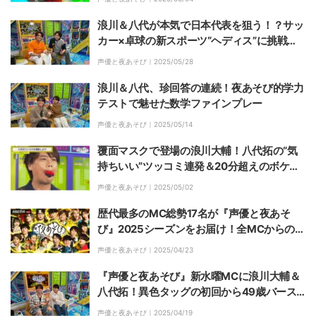
浪川＆八代が本気で日本代表を狙う！？サッ
カー×卓球の新スポーツ“ヘディス”に挑戦
で、まさかの神ラリー連発！
声優と夜あそび｜
2025/05/28
浪川＆八代、珍回答の連続！夜あそび的学力
テストで魅せた数学ファインプレー
声優と夜あそび｜
2025/05/14
覆面マスクで登場の浪川大輔！八代拓の“気
持ちいい”ツッコミ連発＆20分超えのボケ攻
防にスタジオ爆笑
声優と夜あそび｜
2025/05/02
歴代最多のMC総勢17名が『声優と夜あそ
び』2025シーズンをお届け！全MCからの手
書きメッセージも到着
声優と夜あそび｜
2025/04/23
『声優と夜あそび』新水曜MCに浪川大輔＆
八代拓！異色タッグの初回から49歳バース
デーもお祝い
声優と夜あそび｜
2025/04/19