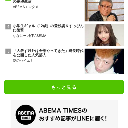
の絶望生活
ABEMAエンタメ
小学生ギャル（12歳）の登校姿＆すっぴん
に衝撃
ななにー 地下ABEMA
「人殺す以外は全部やってきた」総長時代
を公開した人気芸人
愛のハイエナ
もっと見る