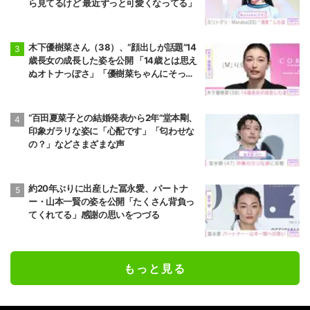
ら見てるけど 最近ずっと可愛くなってる」
木下優樹菜さん（38）、“顔出しが話題”14
歳長女の成長した姿を公開 「14歳とは思え
ぬオトナっぽさ」「優樹菜ちゃんにそっく
りすぎる」など反響
“百田夏菜子との結婚発表から2年”堂本剛、
印象ガラリな姿に「心配です」「匂わせな
の？」などさまざまな声
約20年ぶりに出産した冨永愛、パートナ
ー・山本一賢の姿を公開「たくさん背負っ
てくれてる」感謝の思いをつづる
もっと見る