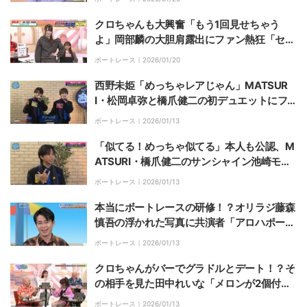
クロちゃんも大興奮「もう1回見せちゃう
よ」岡部麟の大胆肩露出にファン熱狂「セク
シー」
ボートレース｜
2026/01/20
西野未姫「めっちゃレアじゃん」MATSUR
I・松岡卓弥と橋爪健二の初デュエットにフ
ァン歓喜
ボートレース｜
2026/01/13
「似てる！めっちゃ似てる」本人も公認、M
ATSURI・橋爪健二のサンシャイン池崎モノ
マネに西野未姫大絶賛
ボートレース｜
2026/01/13
本当にボートレースの研修！？オリラジ藤森
慎吾の浮かれた写真に共演者「アロハポー
ズ」
ボートレース｜
2026/01/13
クロちゃんがバーでグラドルとデート！？そ
の相手を見た田中れいな「メロンが2個付い
とるみたい」
ボートレース｜
2026/01/13