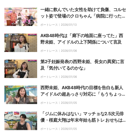
一緒に飲んでいた女性を助けて負傷、コルセ
ット姿で登場のクロちゃん「病院に行ったら
折れてました」
ボートレース｜
2026/01/13
AKB48時代は「廊下の地面に座ってた」西
野未姫、アイドルの上下関係について言及
ボートレース｜
2026/01/06
第2子妊娠発表の西野未姫、長女の異変に言
及「気付いてるのかな」
ボートレース｜
2026/01/06
西野未姫、AKB48時代の目標を告白も新人
アイドルの超あっさり対応に「もうちょっと
さ…」
ボートレース｜
2026/01/05
「ジムに休みはない」マッチョな2.5次元俳
優・桜庭大翔は年末年始も筋トレ おせちは
「意外と食べられる」
ボートレース｜
2026/01/05