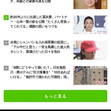
チ、両親との家族写真を公開
約20年ぶりに出産した冨永愛、パートナ
ー・山本一賢の姿を公開「たくさん背負っ
てくれてる」感謝の思いをつづる
水筒にシャンパンを入れ保育園の送迎に…
「アル中だと思う」一世を風靡した超人気
タレント、酒漬けだった日々を告白
「8階にどうやって描いた？」日光鬼怒
川・廃ホテルに“巨大落書き” 「10分あれば
いける」「無許可で描かれた可能性」現役
アーティストらが見解
もっと見る