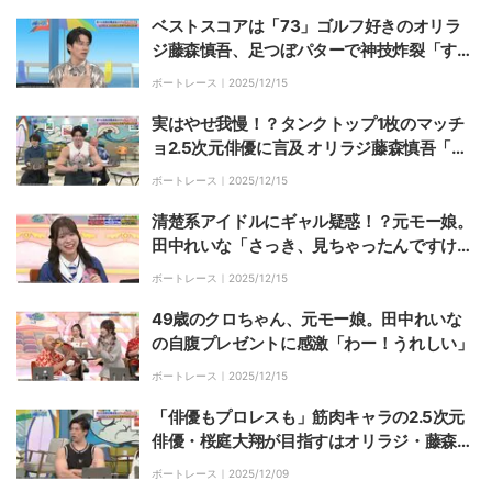
ベストスコアは「73」ゴルフ好きのオリラ
ジ藤森慎吾、足つぼパターで神技炸裂「すご
すぎない？」
ボートレース｜
2025/12/15
実はやせ我慢！？タンクトップ1枚のマッチ
ョ2.5次元俳優に言及 オリラジ藤森慎吾「マ
ッチョの方が寒いんだよ」
ボートレース｜
2025/12/15
清楚系アイドルにギャル疑惑！？元モー娘。
田中れいな「さっき、見ちゃったんですけ
ど…」と収録前の仕草をモノマネ
ボートレース｜
2025/12/15
49歳のクロちゃん、元モー娘。田中れいな
の自腹プレゼントに感激「わー！うれしい」
ボートレース｜
2025/12/15
「俳優もプロレスも」筋肉キャラの2.5次元
俳優・桜庭大翔が目指すはオリラジ・藤森慎
吾も大ファンのハリウッドスター
ボートレース｜
2025/12/09