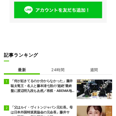
記事ランキング
最新
24時間
週間
「何が起きてるのか分からなかった」藤井
聡太竜王・名人と藤本渚七段の“超絶”最終
盤に渡辺明九段もあ然／将棋・ABEMA地
域トーナメント2026
「父はルイ・ヴィトンジャパン元社長。母
は日本外国特派員協会の元会長」藤井サ