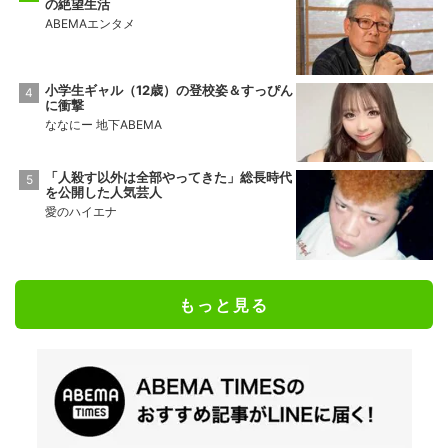
の絶望生活
ABEMAエンタメ
小学生ギャル（12歳）の登校姿＆すっぴん
に衝撃
ななにー 地下ABEMA
「人殺す以外は全部やってきた」総長時代
を公開した人気芸人
愛のハイエナ
もっと見る