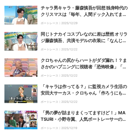
チャラ男キャラ・藤森慎吾が回想 独身時代の
クリスマスは「毎年、人間ドック入れてまし
た」
ボートレース｜
2025/12/29
同じトナカイコスプレなのに差は歴然 オリラ
ジ藤森慎吾、共演モデルの衣装に「なんじ
ゃ、これ」
ボートレース｜
2025/12/22
クロちゃんの尻からハートがダダ漏れ！？ま
さかのハプニングに視聴者「恐怖映像」「手
品の種がｗ」
ボートレース｜
2025/12/22
「キャラは作ってる？」に監視カメラ生活の
安田大サーカス・クロちゃん「作ろうにも作
れないですよ」
ボートレース｜
2025/12/22
「男の夢が詰まりまくってますけど！」MA
TSURI・小野寺翼、人気ボートレーサーの別
荘に大興奮
ボートレース｜
2025/12/19