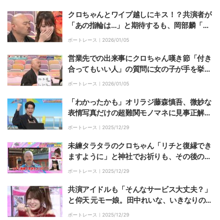
クロちゃんとワイプ越しにキス！？共演者が
「あの指輪は…」と期待するも、岡部麟「売
るよ、私」
ボートレース｜
2026/01/05
営業先での出来事にクロちゃん嘆き節「付き
合ってもいい人」の質問に女の子が手を挙げ
るも「お母さんが下げさせた」
ボートレース｜
2026/01/05
「わかったかも」オリラジ藤森慎吾、微妙な
表情写真だけの超難関モノマネに見事正解
「すげぇ」「番組愛を感じられます」
ボートレース｜
2025/12/29
未練タラタラのクロちゃん「リチと復縁でき
ますように」と神社でお祈りも、その後のひ
と言に女性陣「サイテー」
ボートレース｜
2025/12/29
共演アイドルも「そんなサービス大丈夫？」
と仰天 元モー娘。田中れいな、いきなりの大
胆露出にスタジオ騒然
ボートレース｜
2025/12/29