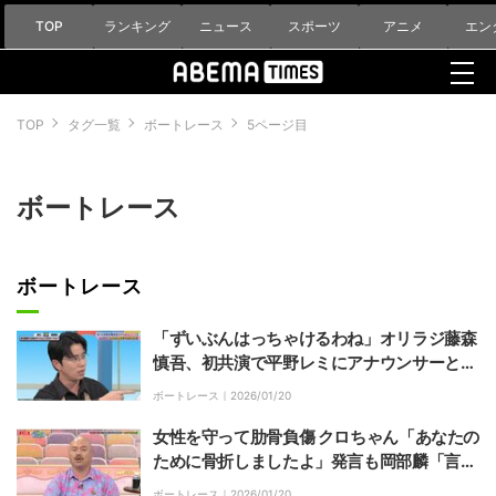
TOP
ランキング
ニュース
スポーツ
アニメ
エン
TOP
タグ一覧
ボートレース
5ページ目
ボートレース
ボートレース
「ずいぶんはっちゃけるわね」オリラジ藤森
慎吾、初共演で平野レミにアナウンサーと勘
違いされた過去
ボートレース｜
2026/01/20
女性を守って肋骨負傷 クロちゃん「あなたの
ために骨折しましたよ」発言も岡部麟「言わ
なかったらかっこよかった」
ボートレース｜
2026/01/20