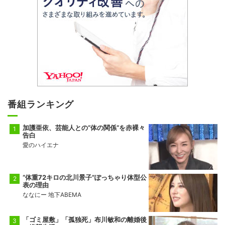
番組ランキング
加護亜依、芸能人との“体の関係”を赤裸々
告白
愛のハイエナ
“体重72キロの北川景子”ぽっちゃり体型公
表の理由
ななにー 地下ABEMA
「ゴミ屋敷」「孤独死」布川敏和の離婚後