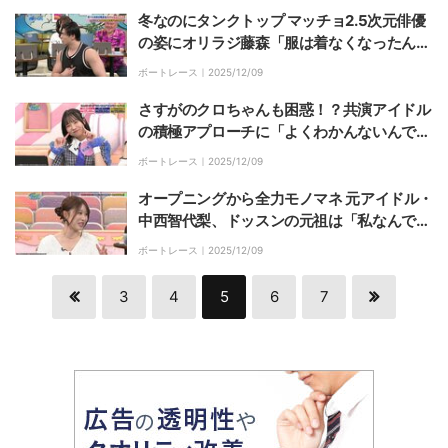
冬なのにタンクトップ マッチョ2.5次元俳優
の姿にオリラジ藤森「服は着なくなったんだ
ね」
ボートレース｜
2025/12/09
さすがのクロちゃんも困惑！？共演アイドル
の積極アプローチに「よくわかんないんです
よ」
ボートレース｜
2025/12/09
オープニングから全力モノマネ 元アイドル・
中西智代梨、ドッスンの元祖は「私なんです
よ」と人気芸人に物申す！？
ボートレース｜
2025/12/09
3
4
5
6
7