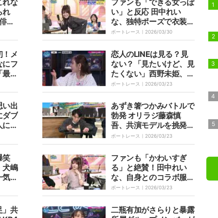
これな
ファンも「できる女っぽ
られ
い」と反応 田中れい
元俳優
な、独特ポーズで衣装と
・藤森
美脚をアピール「セクシ
ボートレース｜
2026/03/30
さん以
ーな女の人の服装」
初！メ
恋人のLINEは見る？見
なにフ
ない？「見たいけど、見
「最強
たくない」西野未姫、そ
の理由は「浮気どうこう
ボートレース｜
2026/03/23
じゃなくて…」
思い出
あずき箸つかみバトルで
にダブ
勃発 オリラジ藤森慎
人に
吾、共演モデルを挑発も
実力差に土下座「私めが
ボートレース｜
2026/03/23
愚かでございました」
爆笑
ファンも「かわいすぎ
・犬嶋
る」と絶賛！田中れい
一気飲
な、自身とのコラボ服を
も豪快
番組で熱烈アピール
ボートレース｜
2026/03/23
足」共
二瓶有加がさらりと暴露