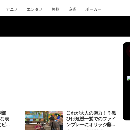
アニメ
エンタメ
将棋
麻雀
ポーカー
目
岡部
これが大人の魅力！？黒
剣な表
ひげ危機一髪でのファイ
てビッ
ンプレーにオリラジ藤森