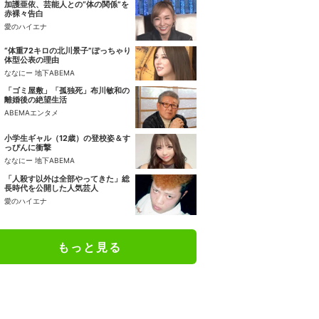
加護亜依、芸能人との“体の関係”を
赤裸々告白
愛のハイエナ
“体重72キロの北川景子”ぽっちゃり
体型公表の理由
ななにー 地下ABEMA
「ゴミ屋敷」「孤独死」布川敏和の
離婚後の絶望生活
ABEMAエンタメ
小学生ギャル（12歳）の登校姿＆す
っぴんに衝撃
ななにー 地下ABEMA
「人殺す以外は全部やってきた」総
長時代を公開した人気芸人
愛のハイエナ
もっと見る