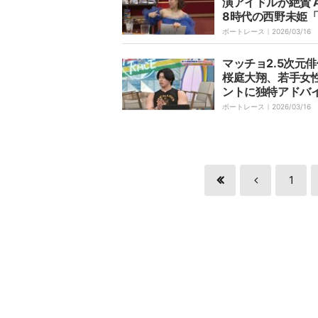
演アイドルが絶賛 A
8時代の西野未姫
イル良くて。めっ
ボートレース｜
2026/03/16
れいで」
マッチョ2.5次元
桜庭大翔、若手女
ントに独特アドバ
「筋肉だけで芝居
ボートレース｜
2026/03/16
ように」共演者「
なるから」
1