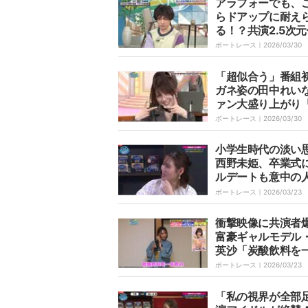
アラフォーでも、
らドアップに耐え
る！？共演2.5次
の裏技にオリラジ
ボートレース｜
2026/03/30
慎吾「鈴木その子
来だよ」
「超似合う」番組
ガネ姿の田中れい
ァン大盛り上がり
やな」
ボートレース｜
2026/03/30
小学生時代の淡い
西野未姫、卒業式
ルデートも意中の
「フラれたの」
ボートレース｜
2026/03/23
衝撃映像に共演者
富豪ギャルモデル
英沙「炭酸飲料を
みして早口言葉」
ボートレース｜
2026/03/23
ゲップ
「私の視界が全部