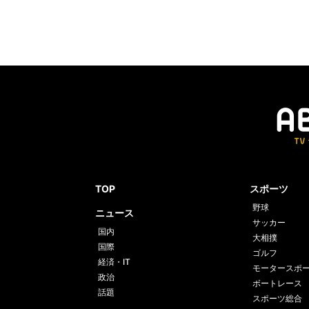
TOP
スポーツ
野球
ニュース
サッカー
国内
大相撲
国際
ゴルフ
経済・IT
モータースポ
政治
ボートレース
話題
スポーツ総合