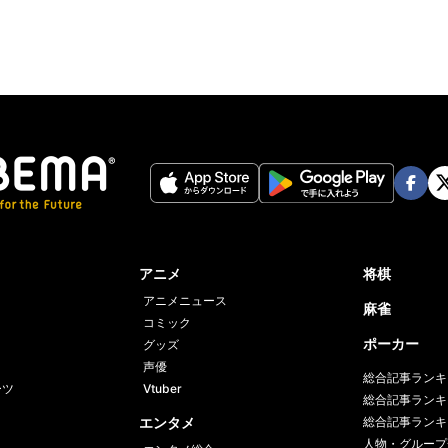
Face
Twi
book
er
アニメ
将棋
アニメニュース
麻雀
コミック
ポーカー
グッズ
声優
総合記事ランキ
ーツ
Vtuber
総合記事ランキ
エンタメ
総合記事ランキ
人物・グループ