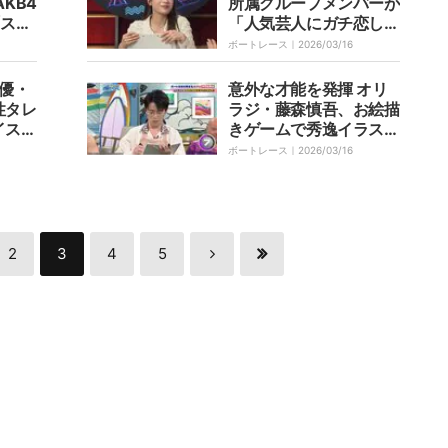
KB4
所属グループメンバーが
「スタ
「人気芸人にガチ恋して
ちゃき
る」
ボートレース｜
2026/03/16
俳優・
意外な才能を発揮 オリ
性タレ
ラジ・藤森慎吾、お絵描
イス
きゲームで秀逸イラスト
できる
作成「すばらしい」
ボートレース｜
2026/03/16
邪魔に
2
3
4
5