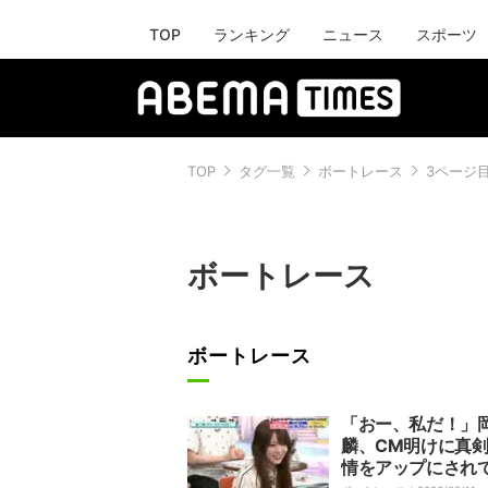
TOP
ランキング
ニュース
スポーツ
TOP
タグ一覧
ボートレース
3ページ
ボートレース
ボートレース
「おー、私だ！」
麟、CM明けに真
情をアップにされ