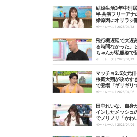
結婚生活3年中別居
半 共演フリーアナ
婚原因にオリラジ
吾「夫婦っていろ
ボートレース｜
2026/04/13
りますから」
飛行機遅延で大遅
る時間なかった」
ちゃんが私服姿で
「地味」「クロち
ボートレース｜
2026/04/13
くない」
マッチョ2.5次元
桜庭大翔が攻めす
で登場「ギリギリ
わ」ファンも「パ
ボートレース｜
2026/04/06
ツ」「筋肉すごい
っくり
田中れいな、自身
インしたメッシュ
でノリノリ「かわ
い！」「似合って
ボートレース｜
2026/04/06
共演者絶賛