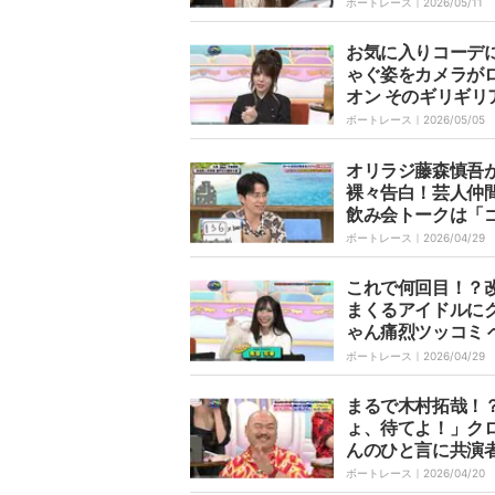
クリ ファン「素敵
ボートレース｜
2026/05/11
顔」
お気に入りコーデ
ゃぐ姿をカメラが
オン そのギリギリ
グルに田中れいな
ボートレース｜
2026/05/05
くない？」
オリラジ藤森慎吾
裸々告白！芸人仲
飲み会トークは「
プの話」
ボートレース｜
2026/04/29
これで何回目！？
まくるアイドルに
ゃん痛烈ツッコミ 
ラン芸人も「犯罪
ボートレース｜
2026/04/29
てないのに？」
まるで木村拓哉！
ょ、待てよ！」ク
んのひと言に共演
を叩いて大ウケ「
ボートレース｜
2026/04/20
んだよ、今ので」