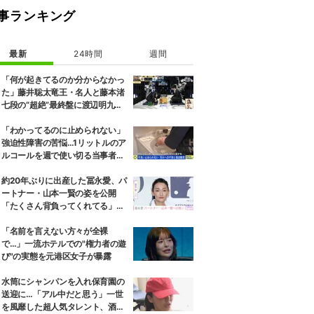
事ランキング
最新
24時間
週間
「何が起きてるのか分からなかっ
た」藤井聡太竜王・名人と藤本渚
七段の“超絶”最終盤に渡辺明九段
もあ然／将棋・ABEMA地域トー
ナメント2026
「わかってるのに止められない」
強迫性障害の苦悩…1リットルのア
ルコールを週で使い切る当事者
「生きてるのが辛いと思うことも
ある」
約20年ぶりに出産した冨永愛、パ
ートナー・山本一賢の姿を公開
「たくさん背負ってくれてる」感
謝の思いをつづる
「名前を言えない方々が全裸
で…」一流ホテルでの"権力者の遊
び"の実態を元港区女子が暴露
水筒にシャンパンを入れ保育園の
送迎に…「アル中だと思う」一世
を風靡した超人気タレント、酒漬