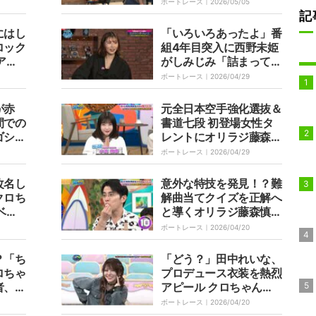
な横
慎吾ドヤ顔「40歳にし
ボートレース｜
2026/05/05
か出せない味だぜ」
記
にはし
「いろいろあったよ」番
ロック
組4年目突入に西野未姫
アン
がしみじみ「詰まってる
「やば
のよ。私の人生みたいな
ボートレース｜
2026/04/29
ものが」
が赤
元全日本空手強化選抜＆
間での
書道七段 初登場女性タ
ゴシッ
レントにオリラジ藤森慎
吾も興味津々「文武両道
ボートレース｜
2026/04/29
的なことを…」
改名し
意外な特技を発見！？難
クロち
解曲当てクイズを正解へ
ベテ
と導くオリラジ藤森慎吾
おかし
の笛ラムネ演奏「上手す
ボートレース｜
2026/04/20
ぎる」
？「ち
「どう？」田中れいな、
ロちゃ
プロデュース衣装を熱烈
者、手
アピール クロちゃん
全部飛
「今日のは特にかわいく
ボートレース｜
2026/04/20
ない？」