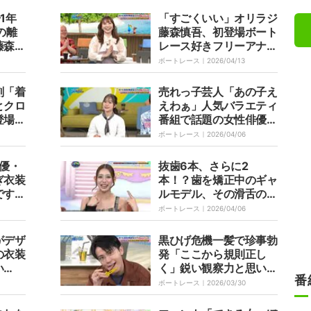
1年
「すごくいい」オリラジ
の離
藤森慎吾、初登場ボート
藤森慎
レース好きフリーアナの
いろあ
特技「360度開脚」に
ボートレース｜
2026/04/13
感心 ファンも「どうな
ってんだ」
刻「着
売れっ子芸人「あの子え
とクロ
えわぁ」人気バラエティ
登場も
番組で話題の女性俳優登
ゃんぽ
場でオリラジ藤森慎吾が
ボートレース｜
2026/04/06
暴露
俳優・
抜歯6本、さらに2
ぎ衣装
本！？歯を矯正中のギャ
です
ルモデル、その滑舌の悪
ツパ
さにクロちゃん「ボビー
ボートレース｜
2026/04/06
」とび
がしゃべってるのとあん
まり変わんない」
がデザ
黒ひげ危機一髪で珍事勃
の衣装
発「ここから規則正し
い
く」鋭い観察力と思いき
番
る」と
やオリラジ藤森慎吾まさ
ボートレース｜
2026/03/30
かの不発で「うそだ
ろ！？」