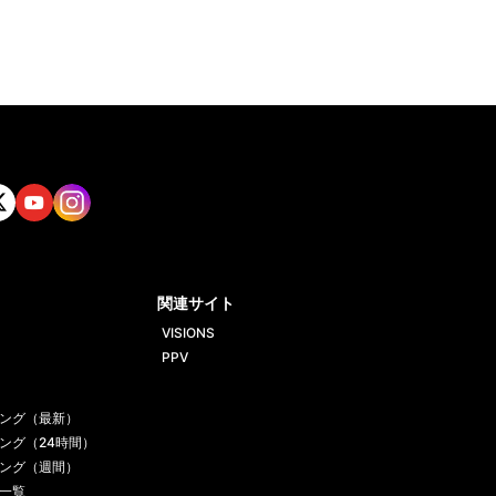
tt
Yout
Insta
ube
gram
関連サイト
VISIONS
PPV
ング（最新）
ング（24時間）
ング（週間）
一覧