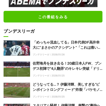
この番組をみる
ブンデスリーガ
「めっちゃ流血してる」日本代表DF高井幸
大に“まさかのアクシデント”「これは痛い
わ」ボール処理直後に相手選手に激突
ブンデスリーガ｜
2026/01/26
佐野海舟を抜き去る！20歳日本人FW、ブン
デス初陣で“4人翻弄”のキレキレ突破「ドリ
ブルも上手なのか」「可能性を感じる」塩貝
ブンデスリーガ｜
2026/01/25
健人にファン驚き
どうなってる…？ 伊藤洋輝、美しすぎる“ピ
ンポイントロングフィード”炸裂「バケモノ
やん」ピッチ幅を最大に使った“高精度サイ
ブンデスリーガ｜
2026/01/25
ドチェンジ”「全てが高いレベル」
スタジアム騒然！ 伊藤洋輝、衝撃の“豪快ヘ