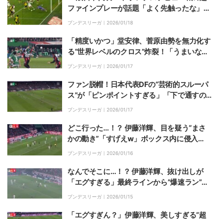
ファインプレーが話題「よく先触ったな」
「ナイスディフェンス」絶体絶命のピンチで
ブンデスリーガ｜
2026/01/18
体を張った“神クリア”の瞬間
「精度いかつ」堂安律、菅原由勢を無力化す
る“世界レベルのクロス”炸裂！「うまいな
ー」開始50秒で先制点を演出
ブンデスリーガ｜
2026/01/17
ファン脱帽！日本代表DFの“芸術的スルーパ
ス”が「ピンポイントすぎる」「下で通すの
はスーパー」菅原由勢が走り込む味方に絶品
ブンデスリーガ｜
2026/01/17
アシストの瞬間
どこ行った…！？ 伊藤洋輝、目を疑う“まさ
かの動き”「すげえw」ボックス内に侵入
→“急造3トップ”「戦術的な幅スゴい」
ブンデスリーガ｜
2026/01/16
なんでそこに…！？ 伊藤洋輝、抜け出しが
「エグすぎる」最終ラインから”爆速ラン”→
左足ダイレクトシュート「めっちゃいい」
ブンデスリーガ｜
2026/01/15
「エグすぎん？」伊藤洋輝、美しすぎる“超