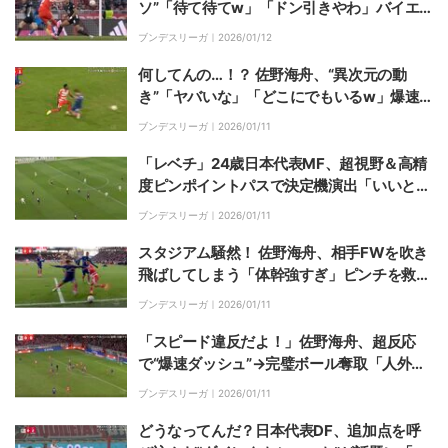
ソ”「待て待てw」「ドン引きやわ」バイエ
ルンFWケイン、“神様コース”を射抜く驚愕
ブンデスリーガ｜
2026/01/12
ゴール
何してんの…！？ 佐野海舟、“異次元の動
き”「ヤバいな」「どこにでもいるw」爆速
スピード&驚異的な運動量…ファン驚愕「守
ブンデスリーガ｜
2026/01/11
備範囲広すぎやろw」
「レベチ」24歳日本代表MF、超視野＆高精
度ピンポイントパスで決定機演出「いいとこ
見てた」「まじウマい」圧巻チャンスメイク
ブンデスリーガ｜
2026/01/11
が話題に
スタジアム騒然！ 佐野海舟、相手FWを吹き
飛ばしてしまう「体幹強すぎ」ピンチを救
う“強烈ヒップアタック”にファン歓喜「佐野
ブンデスリーガ｜
2026/01/11
の圧エグい」
「スピード違反だよ！」佐野海舟、超反応
で“爆速ダッシュ”→完璧ボール奪取「人外や
ん」衝撃スピードにファン驚愕
ブンデスリーガ｜
2026/01/11
どうなってんだ？日本代表DF、追加点を呼