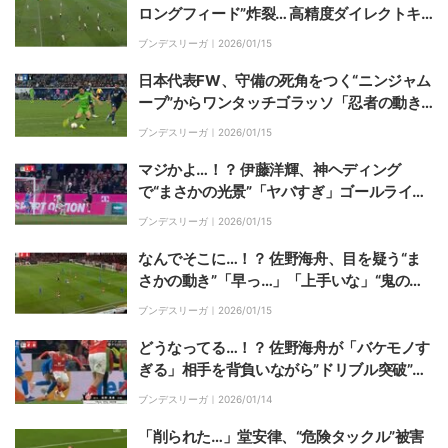
ロングフィード”炸裂… 高精度ダイレクトキ
ックにスタジアム騒然「マンガかよ」
ブンデスリーガ｜
2026/01/15
日本代表FW、守備の死角をつく“ニンジャム
ーブ”からワンタッチゴラッソ「忍者の動き
出しや」「ナイスゴール」背後に抜け出す動
ブンデスリーガ｜
2026/01/15
きで今季3点目
マジかよ…！？ 伊藤洋輝、神ヘディング
で“まさかの光景”「ヤバすぎ」ゴールライン
上ギリギリから折り返し→決勝点をアシスト
ブンデスリーガ｜
2026/01/15
「奇跡の1ミリ再び」
なんでそこに…！？ 佐野海舟、目を疑う“ま
さかの動き”「早っ…」「上手いな」“鬼のイ
ンターセプト”→神ディフェンス炸裂
ブンデスリーガ｜
2026/01/15
どうなってる…！？ 佐野海舟が「バケモノす
ぎる」相手を背負いながら”ドリブル突破”→
驚異の“鬼フィジカル”「体強すぎ」「重戦車
ブンデスリーガ｜
2026/01/14
かよ」
「削られた…」堂安律、“危険タックル”被害