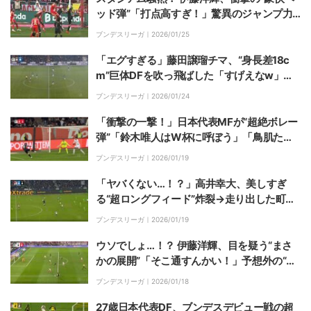
ッド弾”「打点高すぎ！」驚異のジャンプ力
→194センチDFの上から叩きつける「完璧だ
ブンデスリーガ｜
2026/01/25
な」「上手すぎやろ」
「エグすぎる」藤田譲瑠チマ、“身長差18c
m”巨体DFを吹っ飛ばした「すげえなw」急
加速→電光石火のハードディフェンス炸裂
ブンデスリーガ｜
2026/01/24
「衝撃の一撃！」日本代表MFが“超絶ボレー
弾”「鈴木唯人はW杯に呼ぼう」「鳥肌たっ
たわ」投入4分後の大仕事にファン大興奮
ブンデスリーガ｜
2026/01/19
「ヤバくない…！？」高井幸大、美しすぎ
る“超ロングフィード”炸裂→走り出した町野
修斗に”ピンポイントパス”「セクシーすぎ
ブンデスリーガ｜
2026/01/19
る」
ウソでしょ…！？ 伊藤洋輝、目を疑う“まさ
かの展開”「そこ通すんかい！」予想外の“グ
ラウンダークロス”にスタジアム騒然「すげ
ブンデスリーガ｜
2026/01/18
えパス」「上手すぎやろ」
27歳日本代表DF、ブンデスデビュー戦の超