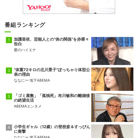
番組ランキング
加護亜依、芸能人との“体の関係”を赤裸々
告白
愛のハイエナ
“体重72キロの北川景子”ぽっちゃり体型公
表の理由
ななにー 地下ABEMA
「ゴミ屋敷」「孤独死」布川敏和の離婚後
の絶望生活
ABEMAエンタメ
小学生ギャル（12歳）の登校姿＆すっぴん
に衝撃
ななにー 地下ABEMA