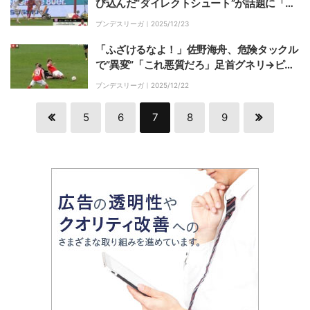
び込んだ“ダイレクトシュート”が話題に「狙
ったなら天才」「アシストつけてください」
ブンデスリーガ｜
2025/12/23
「ふざけるなよ！」佐野海舟、危険タックル
で”異変”「これ悪質だろ」足首グネリ→ピッ
チ上で激痛悶絶…ファン悲鳴
ブンデスリーガ｜
2025/12/22
5
6
7
8
9