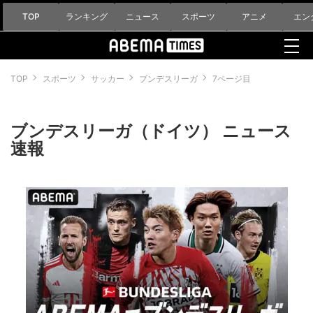
TOP
ランキング
ニュース
スポーツ
アニメ
エン
TOP
スポーツ
サッカー
ブンデスリーガ
7ページ目
ブンデスリーガ（ドイツ） ニュース
速報