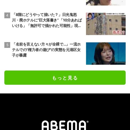
「8階にどうやって描いた？」日光鬼怒
川・廃ホテルに“巨大落書き” 「10分あれば
いける」「無許可で描かれた可能性」現役
アーティストらが見解
「名前を言えない方々が全裸で…」一流ホ
テルでの"権力者の遊び"の実態を元港区女
子が暴露
もっと見る