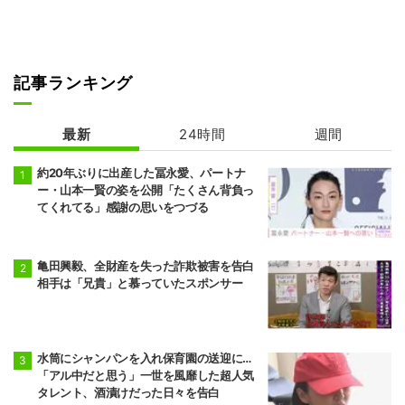
記事ランキング
最新
24時間
週間
約20年ぶりに出産した冨永愛、パートナ
ー・山本一賢の姿を公開「たくさん背負っ
てくれてる」感謝の思いをつづる
亀田興毅、全財産を失った詐欺被害を告白
相手は「兄貴」と慕っていたスポンサー
水筒にシャンパンを入れ保育園の送迎に…
「アル中だと思う」一世を風靡した超人気
タレント、酒漬けだった日々を告白