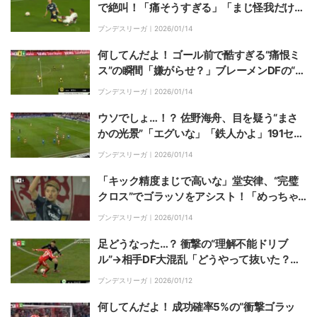
で絶叫！「痛そうすぎる」「まじ怪我だけは
せんでくれ」ファン悲鳴のワンシーン
ブンデスリーガ｜
2026/01/14
何してんだよ！ ゴール前で酷すぎる“痛恨ミ
ス”の瞬間「嫌がらせ？」ブレーメンDFの“お
粗末プレー”にファン怒り「長田がかわいそ
ブンデスリーガ｜
2026/01/14
う」
ウソでしょ…！？ 佐野海舟、目を疑う“まさ
かの光景”「エグいな」「鉄人かよ」191セン
チの相手と”バトル”でヒヤリ「どんだけ飛ぶ
ブンデスリーガ｜
2026/01/14
んだよ」
「キック精度まじで高いな」堂安律、“完璧
クロス”でゴラッソをアシスト！「めっちゃ
良いボール」CKからヘディング弾をお膳立
ブンデスリーガ｜
2026/01/14
てした瞬間
足どうなった…？ 衝撃の“理解不能ドリブ
ル”→相手DF大混乱「どうやって抜いた？」
「何があったんや」バイエルンのアタッカ
ブンデスリーガ｜
2026/01/12
ー、神テクニックで翻弄
何してんだよ！ 成功確率5%の“衝撃ゴラッ