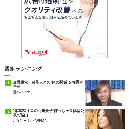
番組ランキング
加護亜依、芸能人との“体の関係”を赤裸々
告白
愛のハイエナ
“体重72キロの北川景子”ぽっちゃり体型公
表の理由
ななにー 地下ABEMA