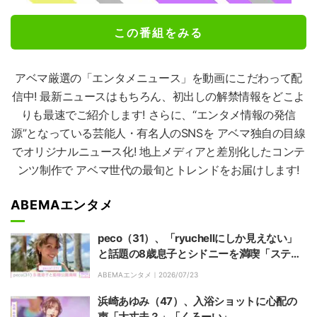
この番組をみる
アベマ厳選の「エンタメニュース」を動画にこだわって配
信中! 最新ニュースはもちろん、初出しの解禁情報をどこよ
りも最速でご紹介します! さらに、“エンタメ情報の発信
源”となっている芸能人・有名人のSNSを アベマ独自の目線
でオリジナルニュース化! 地上メディアと差別化したコンテ
ンツ制作で アベマ世代の最旬とトレンドをお届けします!
ABEMAエンタメ
peco（31）、「ryuchellにしか見えない」
と話題の8歳息子とシドニーを満喫「ステキ
な写真！」「いとおしさが伝わります」など
ABEMAエンタメ｜
2026/07/23
の反響
浜崎あゆみ（47）、入浴ショットに心配の
声「大丈夫？」「くろーい」