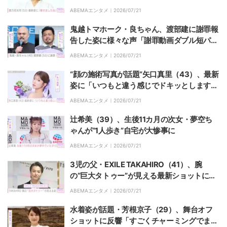
ましたね」などの反響
ABEMAエンタメ｜
2026/07/21
鬼越トマホーク・良ちゃん、渡部建に謝罪報
告した姿に様々な声「謝罪動画ダブル短パン
は史上初」「仲直りしたようで良かった」
ABEMAエンタメ｜
2026/07/21
“顔の施術写真が話題”矢口真里（43）、最新
姿に「いつもと違う感じでドキッとします」
「なんか幼さが減った？」などの反響
ABEMAエンタメ｜
2026/07/21
辻希美（39）、生後11カ月の次女・夢空ち
ゃんが“1人歩き”自宅が大惨事に
ABEMAエンタメ｜
2026/07/21
3児の父・EXILE TAKAHIRO（41）、腕
の“巨大タトゥー”が見える最新ショットに反
響「筋肉すごい」「バッキバキの後ろ姿」
ABEMAエンタメ｜
2026/07/21
水着姿が話題・芳根京子（29）、舞台オフ
ショットに反響「すごくチャーミングでます