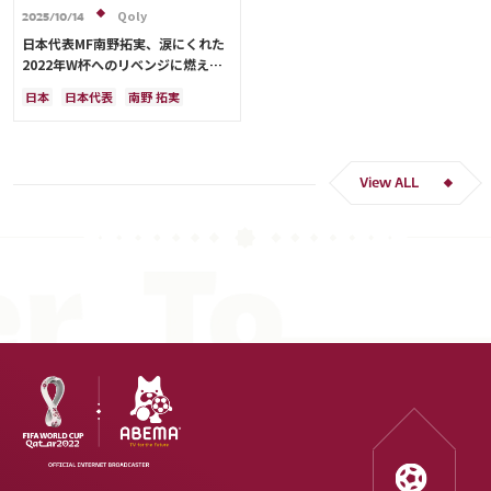
Qoly
2025/10/14
日本代表MF南野拓実、涙にくれた
2022年W杯へのリベンジに燃える
「絶対にリベンジしたい」「サッカ
日本
日本代表
南野 拓実
ー人生をかけた戦い」
クロアチア
長友 佑都
ドイツ
スペイン
川島 永嗣
谷 晃生
吉田 麻也
谷口 彰悟
伊東 純也
View ALL