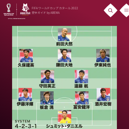
FIFA ワールドカップ カタール 2022
完全ガイド
by ABEMA
ニュース
News
出場国
Teams
日本代表
Team Japan
日程・結果
Schedule
ランキング