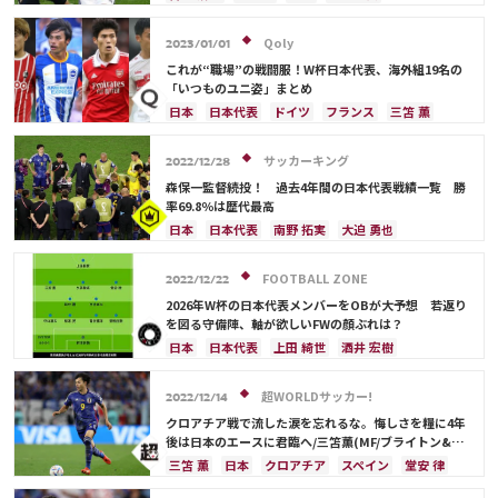
トーマス・ミュラー
長友 佑都
田中 碧
板倉 滉
冨安 健洋
Qoly
2023/01/01
これが“職場”の戦闘服！W杯日本代表、海外組19名の
「いつものユニ姿」まとめ
日本
日本代表
ドイツ
フランス
三笘 薫
スペイン
ベルギー
イングランド
田中 碧
ポルトガル
川島 永嗣
シュミット・ダニエル
サッカーキング
2022/12/28
吉田 麻也
柴崎 岳
伊東 純也
浅野 拓磨
森保一監督続投！ 過去4年間の日本代表戦績一覧 勝
南野 拓実
守田 英正
上田 綺世
久保 建英
率69.8％は歴代最高
鎌田 大地
板倉 滉
堂安 律
前田 大然
日本
日本代表
南野 拓実
大迫 勇也
冨安 健洋
遠藤 航
伊藤 洋輝
伊東 純也
鎌田 大地
アメリカ
浅野 拓磨
三笘 薫
堂安 律
ブラジル
原口 元気
FOOTBALL ZONE
2022/12/22
相馬 勇紀
サウジアラビア
韓国
田中 碧
2026年W杯の日本代表メンバーをOBが大予想 若返り
古橋 亨梧
町野 修斗
ドイツ
スペイン
を図る守備陣、軸が欲しいFWの顔ぶれは？
クロアチア
エクアドル
ウルグアイ
カナダ
日本
日本代表
上田 綺世
酒井 宏樹
メキシコ
オーストラリア
コスタリカ
冨安 健洋
ドイツ
スペイン
川島 永嗣
吉田 麻也
佐々木 翔
山根 視来
守田 英正
権田 修一
シュミット・ダニエル
谷 晃生
超WORLDサッカー!
2022/12/14
前田 大然
遠藤 航
カタール
イラン
板倉 滉
前田 大然
遠藤 航
大迫 勇也
クロアチア戦で流した涙を忘れるな。悔しさを糧に4年
セルビア
ガーナ
カメルーン
谷 晃生
クロアチア
オランダ
カナダ
メキシコ
後は日本のエースに君臨へ/三笘薫(MF/ブライトン&ホ
ーヴ・アルビオン)
長友 佑都
植田 直通
久保 建英
酒井 宏樹
アメリカ
コスタリカ
長友 佑都
吉田 麻也
三笘 薫
日本
クロアチア
スペイン
堂安 律
板倉 滉
冨安 健洋
谷口 彰悟
山根 視来
中山 雄太
伊東 純也
ドイツ
モロッコ
田中 碧
フランス