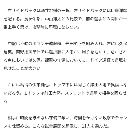
右サイドバックは酒井宏樹の一択。左サイドバックには伊藤洋輝
を配する。長友佑都、中山雄太との比較で、前の選手との関係が一
番上手く築け、攻撃時に邪魔にならない。
中盤は不動のボランチ遠藤航、守田英正を組み入れ、左には久保
建英。南野拓実単体では選択肢に入るが、周りを活かす、活かされ
る点においては久保。課題の守備においても、ドイツ遠征で進境を
見せたことが大きい。
右には納得の伊東純也、トップ下には同じく鎌田大地で異論はな
いだろう。１トップは前田大然。スプリントの連撃で相手を困らせ
る。
相手に時間を与えない守備で奪い、時間をかけない攻撃でチャン
スを仕留める。こんな試合展開を想像し、11人を選んだ。