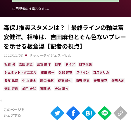
Ranking
内田記者の推奨スタメン。
大会について
森保J推奨スタメンは？｜最終ラインの軸は冨
About
安健洋。相棒は、吉田麻也とそん色ないプレー
を示せる板倉滉【記者の視点】
視聴方法
2022/11/03
サッカーダイジェストWeb
iOS Apps
板倉 滉
吉田 麻也
冨安 健洋
日本
ドイツ
日本代表
シュミット・ダニエル
権田 修一
久保 建英
スペイン
コスタリカ
Android
長友 佑都
中山 雄太
原口 元気
伊東 純也
南野 拓実
守田 英正
鎌田大地
酒井 宏樹
前田 大然
遠藤 航
大迫 勇也
Web
ABEMAの視聴について
TV