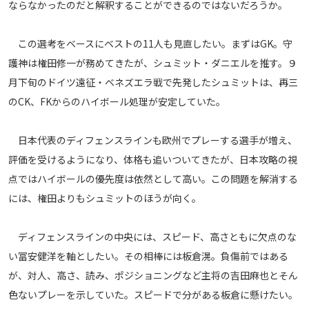
ならなかったのだと解釈することができるのではないだろうか。
運営会社
ご利用にあたって
この選考をベースにベストの11人も見直したい。まずはGK。守
護神は権田修一が務めてきたが、シュミット・ダニエルを推す。９
プライバシーポリシー
月下旬のドイツ遠征・ベネズエラ戦で先発したシュミットは、再三
お問い合わせ
のCK、FKからのハイボール処理が安定していた。
Share
日本代表のディフェンスラインも欧州でプレーする選手が増え、
© AbemaTV. Inc. All Rights Reserved.
評価を受けるようになり、体格も追いついてきたが、日本攻略の視
点ではハイボールの優先度は依然として高い。この問題を解消する
には、権田よりもシュミットのほうが向く。
ディフェンスラインの中央には、スピード、高さともに欠点のな
い冨安健洋を軸としたい。その相棒には板倉滉。負傷前ではある
が、対人、高さ、読み、ポジショニングなど主将の吉田麻也とそん
色ないプレーを示していた。スピードで分がある板倉に懸けたい。