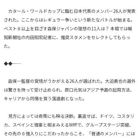
メディアアライアンス
カタール・ワールドカップに臨む日本代表のメンバー26人が発表
された。ここからはレギュラー争いという新たなバトルが始まる。
ベスト８以上を目ざす森保ジャパンの理想の11人は？ 本稿では報
知新聞社の内田知宏記者に、推奨スタメンをセレクトしてもらっ
た。
――◆――◆――
森保一監督の覚悟がうかがえる26人が選ばれた。大迫勇也の選外
は驚きを持って受け止められ、原口元気はアジア予選の起用方法、
キャリアから同情を買う落選劇となった。
見方によっては奇策にも映る決断。裏返せば、ドイツ、コスタリ
カ、スペインと強豪と相まみえるW杯で、グループステージ突破、
その先の８強入りにこだわったからこそ、「普通のメンバー」には