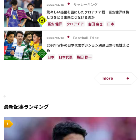
浅野 拓磨
守田 英正
三笘 薫
田中 碧
アルゼンチン
川島 永嗣
日本代表
長友 佑都
サッカーキング
2022/12/13
久保 建英
鎌田 大地
堂安 律
伊藤 洋輝
吉田 麻也
ルカ・モドリッチ
リオネル・メッシ
荒々しい感情を露にしたクロアチア戦 冨安健洋は悔
町野 修斗
キリアン・ムバッペ
板倉 滉
前田 大然
しさをどう未来につなげるのか
冨安 健洋
冨安 健洋
クロアチア
吉田 麻也
日本
カタール
ドイツ
スペイン
長友 佑都
エクアドル
アメリカ
コスタリカ
伊東 純也
Football Tribe
2022/12/12
酒井 宏樹
板倉 滉
2026年W杯の日本代表ポジション別選出の可能性まと
め
日本
日本代表
権田 修一
シュミット・ダニエル
大迫 勇也
谷 晃生
ドイツ
川島 永嗣
浅野 拓磨
フランス
クロアチア
長友 佑都
酒井 宏樹
古橋 亨梧
more
堂安 律
前田 大然
スペイン
アルゼンチン
モロッコ
吉田 麻也
谷口 彰悟
山根 視来
中山 雄太
伊東 純也
南野 拓実
守田 英正
三笘 薫
上田 綺世
田中 碧
久保 建英
最新記事ランキング
鎌田 大地
板倉 滉
冨安 健洋
遠藤 航
伊藤 洋輝
町野 修斗