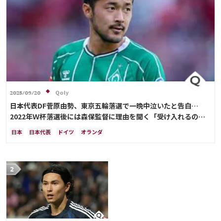
Qoly
2025/09/20
日本代表DF菅原由勢、東京五輪落選で一晩中泣いたと告白…
2022年Ｗ杯落選後には森保監督に理由を聞く「受け入れるのは
難しかった」
日本
日本代表
ドイツ
オランダ