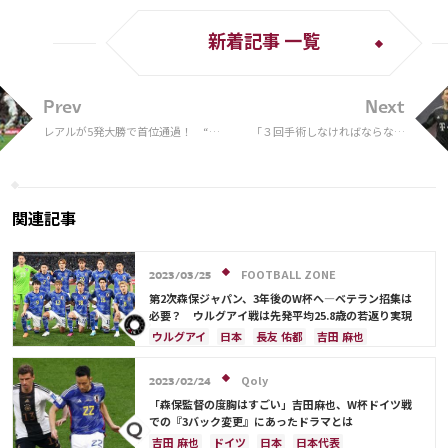
新着記事 一覧
Prev
Next
レアルが5発大勝で首位通過！ “日
「３回手術しなければならなか
本人トリオ”先発のセルティックは
った」バイエルン守護神ノイア
未勝利でCL終了
ー、過去の皮膚がんを告白！
「紫外線予防は重要」
関連記事
FOOTBALL ZONE
2023/03/25
第2次森保ジャパン、3年後のW杯へ―ベテラン招集は
必要？ ウルグアイ戦は先発平均25.8歳の若返り実現
ウルグアイ
日本
長友 佑都
吉田 麻也
板倉 滉
酒井 宏樹
ドイツ
イングランド
日本代表
シュミット・ダニエル
浅野 拓磨
Qoly
2023/02/24
南野 拓実
守田 英正
三笘 薫
鎌田 大地
「森保監督の度胸はすごい」吉田麻也、W杯ドイツ戦
堂安 律
冨安 健洋
遠藤 航
大迫 勇也
での『3バック変更』にあったドラマとは
伊藤 洋輝
吉田 麻也
ドイツ
日本
日本代表