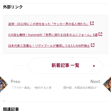
外部リンク
追悼…2022年にこの世を去った「サッカー界の名人物たち」
G大阪も期待！hummelの「世界に誇れる日本のユニフォーム」8選
日本代表三笘薫も！リヴァプールが獲得しうる5人のW杯戦士
新着記事 一覧
Prev
Next
「ブラボー最高」「絶対すると思っ
田中碧、本田圭佑の解説は“日
てた」長友佑都が紅白歌合戦での
本代表チーム内でも話題”と告
「ブラボー共演」果たした大泉洋と
白 香取慎吾も持論「サッカー
の2ショットで新年の挨拶
がすげー上手い人と一緒に見て
いる感覚だった」
関連記事