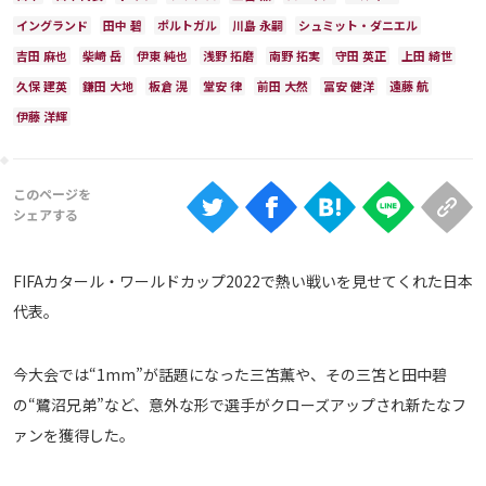
Ranking
イングランド
田中 碧
ポルトガル
川島 永嗣
シュミット・ダニエル
大会について
吉田 麻也
柴崎 岳
伊東 純也
浅野 拓磨
南野 拓実
守田 英正
上田 綺世
久保 建英
鎌田 大地
板倉 滉
堂安 律
前田 大然
冨安 健洋
遠藤 航
About
伊藤 洋輝
視聴方法
iOS Apps
FIFAカタール・ワールドカップ2022で熱い戦いを見せてくれた日本
Android
代表。
Web
今大会では“1mm”が話題になった三笘薫や、その三笘と田中碧
ABEMAの視聴について
の“鷺沼兄弟”など、意外な形で選手がクローズアップされ新たなフ
TV
ァンを獲得した。