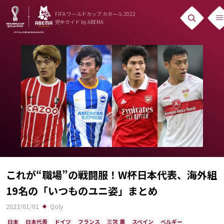
FIFA ワールドカップ カタール 2022
完全ガイド
by ABEMA
ニュース
News
出場国
Teams
日本代表
Team Japan
日程・結果
これが“職場”の戦闘服！W杯日本代表、海外組
19名の「いつものユニ姿」まとめ
Schedule
2023/01/01
Qoly
ランキング
日本
日本代表
ドイツ
フランス
三笘 薫
スペイン
ベルギー