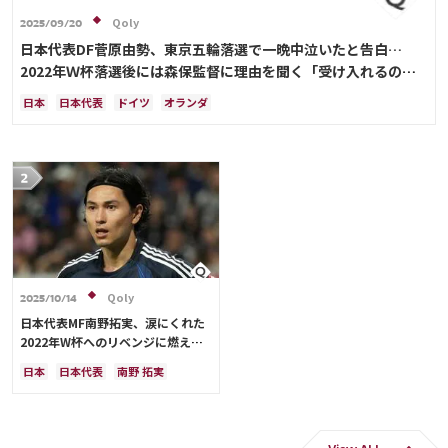
Qoly
2025/09/20
日本代表DF菅原由勢、東京五輪落選で一晩中泣いたと告白…
2022年Ｗ杯落選後には森保監督に理由を聞く「受け入れるのは
難しかった」
日本
日本代表
ドイツ
オランダ
Qoly
2025/10/14
日本代表MF南野拓実、涙にくれた
2022年W杯へのリベンジに燃える
「絶対にリベンジしたい」「サッカ
日本
日本代表
南野 拓実
ー人生をかけた戦い」
クロアチア
長友 佑都
ドイツ
スペイン
川島 永嗣
谷 晃生
吉田 麻也
谷口 彰悟
伊東 純也