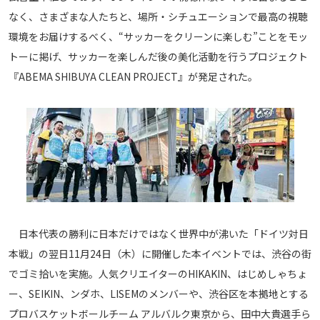
メディアアライアンス
なく、さまざまな人たちと、場所・シチュエーションで最高の視聴
環境をお届けするべく、“サッカーをクリーンに楽しむ”ことをモッ
トーに掲げ、サッカーを楽しんだ後の美化活動を行うプロジェクト
『ABEMA SHIBUYA CLEAN PROJECT』が発足された。
日本代表の勝利に日本だけではなく世界中が沸いた「ドイツ対日
本戦」の翌日11月24日（木）に開催した本イベントでは、渋谷の街
でゴミ拾いを実施。人気クリエイターのHIKAKIN、はじめしゃちょ
ー、SEIKIN、ンダホ、LISEMのメンバーや、渋谷区を本拠地とする
プロバスケットボールチーム アルバルク東京から、田中大貴選手ら