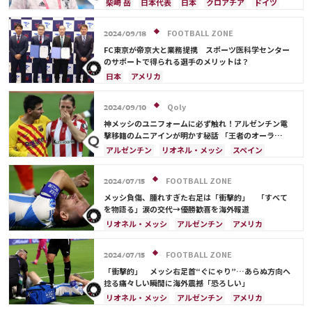
柴崎 岳
日本代表
日本
クロアチア
ドイツ
スペイン
FOOTBALL ZONE
2024/09/18
FC東京が帝京大と業務提携 スポーツ医科学センター
のサポートで得られる選手のメリットは？
日本
アメリカ
Qoly
2024/09/10
神メッシのユニフォームに必ず触れ！アルゼンチン電
撃移籍のムニアインが明かす秘話 「王者のオーラ
を…」
アルゼンチン
リオネル・メッシ
スペイン
FOOTBALL ZONE
2024/07/15
メッシ負傷、腫れすぎた右足は「衝撃的」 「すべて
を物語る」涙の交代→優勝歓喜を海外報道
リオネル・メッシ
アルゼンチン
アメリカ
FOOTBALL ZONE
2024/07/15
「衝撃的」 メッシ右足首“ぐにゃり”…あらぬ方向へ
捻る痛々しい瞬間に海外震撼「恐ろしい」
リオネル・メッシ
アルゼンチン
アメリカ