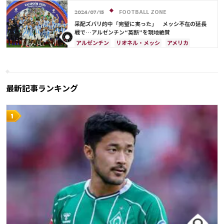
エクアドル
FOOTBALL ZONE
2024/07/15
采配ズバリ的中「完璧に実った」 メッシ不在の延長
戦で…アルゼンチン“英断”を現地絶賛
アルゼンチン
リオネル・メッシ
アメリカ
最新記事ランキング