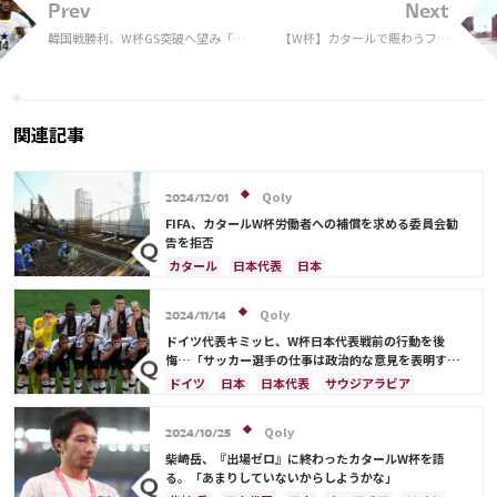
Prev
Next
韓国戦勝利、W杯GS突破へ望み「国
【W杯】カタールで賑わうファ
民はもっと期待してほしい」ガーナ
ンフェス会場 サポーター同士
代表DF、応援呼びかけ
が交流、ショップは昼夜を問わ
ず大盛況
関連記事
Qoly
2024/12/01
FIFA、カタールW杯労働者への補償を求める委員会勧
告を拒否
カタール
日本代表
日本
Qoly
2024/11/14
ドイツ代表キミッヒ、W杯日本代表戦前の行動を後
悔…「サッカー選手の仕事は政治的な意見を表明する
ことではない」
ドイツ
日本
日本代表
サウジアラビア
Qoly
2024/10/25
柴崎岳、『出場ゼロ』に終わったカタールW杯を語
る。「あまりしていないからしようかな」