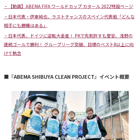
【動画】ABEMA FIFA ワールドカップ カタール 2022特設ページ
日本代表・伊東純也、ラストチャンスのスペイン代表戦「どんな
相手にも勝機はある」
日本代表、ドイツに逆転大金星！ PKで先制許すも堂安、浅野の
連続ゴールで勝利！ グループリーグ突破、目標のベスト8以上に向
けて執念
■『ABEMA SHIBUYA CLEAN PROJECT』イベント概要