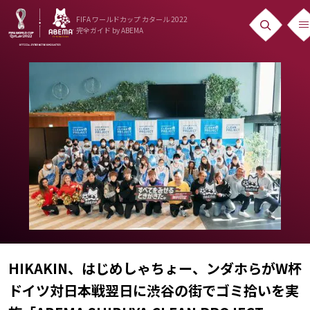
FIFA ワールドカップ カタール 2022
完全ガイド
by ABEMA
ニュース
News
出場国
Teams
日本代表
Team Japan
日程・結果
Schedule
HIKAKIN、はじめしゃちょー、ンダホらがW杯
ドイツ対日本戦翌日に渋谷の街でゴミ拾いを実
ランキング