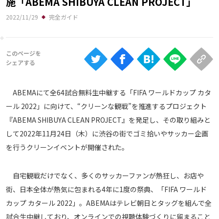
施「ABEMA SHIBUYA CLEAN PROJECT」
Ranking
2022/11/29
完全ガイド
大会について
About
視聴方法
ABEMAにて全64試合無料生中継する「FIFA ワールドカップ カタ
iOS Apps
ール 2022」に向けて、“クリーンな観戦”を推進するプロジェクト
『ABEMA SHIBUYA CLEAN PROJECT』を発足し、その取り組みと
Android
して2022年11月24日（木）に渋谷の街でゴミ拾いやサッカー企画
を行うクリーンイベントが開催された。
Web
ABEMAの視聴について
自宅観戦だけでなく、多くのサッカーファンが熱狂し、お店や
TV
街、日本全体が熱気に包まれる4年に1度の祭典、「FIFA ワールド
カップ カタール 2022」。ABEMAはテレビ朝日とタッグを組んで全
試合生中継しており、オンラインでの視聴体験づくりに留まること