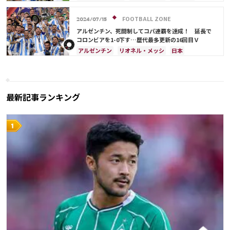
FOOTBALL ZONE
2024/07/15
アルゼンチン、死闘制してコパ連覇を達成！ 延長で
コロンビアを1-0下す…歴代最多更新の16回目Ｖ
アルゼンチン
リオネル・メッシ
日本
アメリカ
アンヘル・ディ・マリア
ウルグアイ
最新記事ランキング