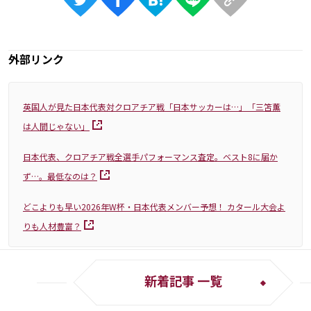
外部リンク
英国人が見た日本代表対クロアチア戦「日本サッカーは…」「三笘薫
は人間じゃない」
日本代表、クロアチア戦全選手パフォーマンス査定。ベスト8に届か
ず…。最低なのは？
どこよりも早い2026年W杯・日本代表メンバー予想！ カタール大会よ
りも人材豊富？
新着記事 一覧