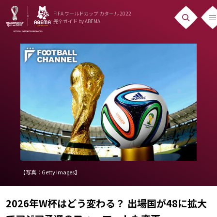
FIFA ワールドカップ カタール 2022
完全ガイド
by ABEMA
ニュース
News
出場国
Teams
日本代表
Team Japan
日程・結果
【写真：Getty Images】
Schedule
2026年W杯はどう変わる？ 出場国が48に拡大
ランキング