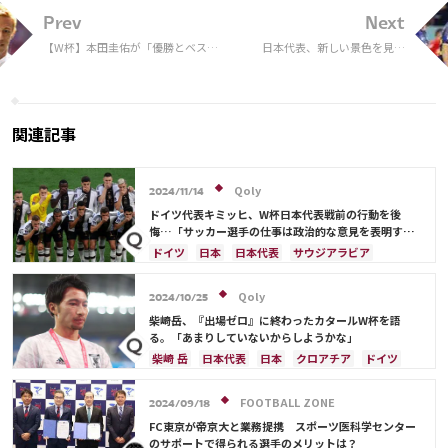
Prev
Next
【W杯】本田圭佑が「優勝とベスト
日本代表、新しい景色を見れ
8を目指す」違いに見解 「努力の
ず。森保監督に足りなかっ
方法が全く変わると思ってる」
た“あと一手”【W杯試合分析】
関連記事
Qoly
2024/11/14
ドイツ代表キミッヒ、W杯日本代表戦前の行動を後
悔…「サッカー選手の仕事は政治的な意見を表明する
ことではない」
ドイツ
日本
日本代表
サウジアラビア
Qoly
2024/10/25
柴崎岳、『出場ゼロ』に終わったカタールW杯を語
る。「あまりしていないからしようかな」
柴崎 岳
日本代表
日本
クロアチア
ドイツ
スペイン
FOOTBALL ZONE
2024/09/18
FC東京が帝京大と業務提携 スポーツ医科学センター
のサポートで得られる選手のメリットは？