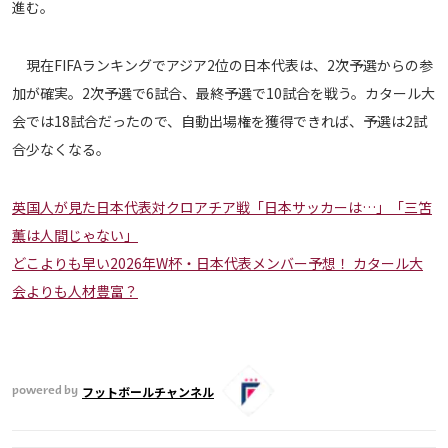
進む。
現在FIFAランキングでアジア2位の日本代表は、2次予選からの参
加が確実。2次予選で6試合、最終予選で10試合を戦う。カタール大
会では18試合だったので、自動出場権を獲得できれば、予選は2試
合少なくなる。
英国人が見た日本代表対クロアチア戦「日本サッカーは…」「三笘
薫は人間じゃない」
どこよりも早い2026年W杯・日本代表メンバー予想！ カタール大
会よりも人材豊富？
フットボールチャンネル
powered by