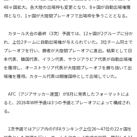
メディアアライアンス
48ヶ国拡大。各大陸の出場枠も変更となり、8ヶ国が自動出場権獲
得となり、1ヶ国が大陸間プレーオフで出場枠を争うこととなる。
カタール大会の最終（3次）予選では、12ヶ国が2グループに分か
れ、上位2チームに自動出場権が与えられていた。3位チーム同士で
プレーオフを行い、勝者が大陸間プレーオフに進出。結果として日
本代表、韓国代表、イラン代表、サウジアラビア代表が自動出場権
を獲得し、オーストラリア代表が大陸間プレーオフを勝ち抜いて出
場権を獲得。カタール代表は開催国枠として出場していた。
AFC（アジアサッカー連盟）が8月に発表したフォーマットによ
ると、2026年W杯予選は3つの予選とプレーオフによって構成され
る。
1次予選ではアジア内のFIFAランキング上位26～47位の22ヶ国を