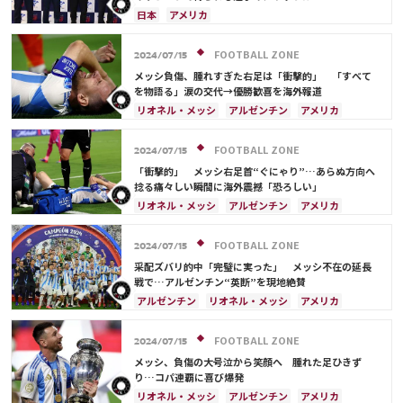
日本
アメリカ
FOOTBALL ZONE
2024/07/15
メッシ負傷、腫れすぎた右足は「衝撃的」 「すべて
を物語る」涙の交代→優勝歓喜を海外報道
リオネル・メッシ
アルゼンチン
アメリカ
FOOTBALL ZONE
2024/07/15
「衝撃的」 メッシ右足首“ぐにゃり”…あらぬ方向へ
捻る痛々しい瞬間に海外震撼「恐ろしい」
リオネル・メッシ
アルゼンチン
アメリカ
エクアドル
FOOTBALL ZONE
2024/07/15
采配ズバリ的中「完璧に実った」 メッシ不在の延長
戦で…アルゼンチン“英断”を現地絶賛
アルゼンチン
リオネル・メッシ
アメリカ
FOOTBALL ZONE
2024/07/15
メッシ、負傷の大号泣から笑顔へ 腫れた足ひきず
り…コパ連覇に喜び爆発
リオネル・メッシ
アルゼンチン
アメリカ