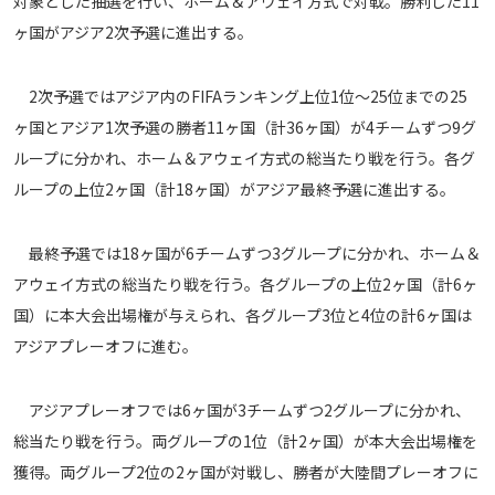
対象とした抽選を行い、ホーム＆アウェイ方式で対戦。勝利した11
運営会社
ヶ国がアジア2次予選に進出する。
ご利用にあたって
2次予選ではアジア内のFIFAランキング上位1位～25位までの25
プライバシーポリシー
ヶ国とアジア1次予選の勝者11ヶ国（計36ヶ国）が4チームずつ9グ
お問い合わせ
ループに分かれ、ホーム＆アウェイ方式の総当たり戦を行う。各グ
ループの上位2ヶ国（計18ヶ国）がアジア最終予選に進出する。
Share
© AbemaTV. Inc. All Rights Reserved.
最終予選では18ヶ国が6チームずつ3グループに分かれ、ホーム＆
アウェイ方式の総当たり戦を行う。各グループの上位2ヶ国（計6ヶ
国）に本大会出場権が与えられ、各グループ3位と4位の計6ヶ国は
アジアプレーオフに進む。
アジアプレーオフでは6ヶ国が3チームずつ2グループに分かれ、
総当たり戦を行う。両グループの1位（計2ヶ国）が本大会出場権を
獲得。両グループ2位の2ヶ国が対戦し、勝者が大陸間プレーオフに