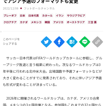
でアジア予選のフォーマットも変更
Ranking
2022/12/06
フットボールチャンネル
大会について
プレーオフ
日本
日本代表
カタール
イラン
サウジアラビア
About
クロアチア
カナダ
メキシコ
韓国
アメリカ
オーストラリア
三笘 薫
視聴方法
iOS Apps
サッカー日本代表はFIFAワールドカップカタールに参戦し、グル
Android
ープリーグ敗退と言う結果に終わった。次なるワールドカップは3
年半後に行われる北中米大会。出場国数や予選フォーマットなどが
大きく変わることがすでに発表されており、それに伴いアジア予選
Web
ABEMAの視聴について
も形式が変わることが決まっている。
TV
2026年に開催されるワールドカップは、カナダ、アメリカ合衆
国、メキシコの3ヶ国共催となる。参加国もこれまでの32ヶ国から