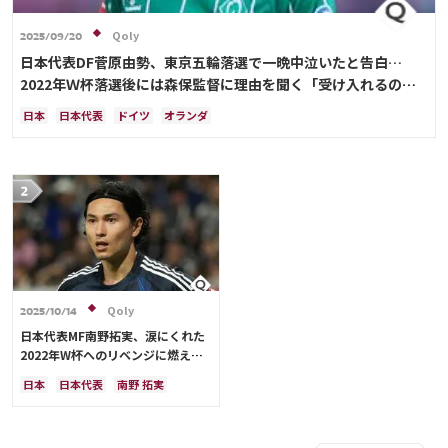
Qoly
2025/09/20
日本代表DF菅原由勢、東京五輪落選で一晩中泣いたと告白…
2022年Ｗ杯落選後には森保監督に理由を聞く「受け入れるのは
難しかった」
日本
日本代表
ドイツ
オランダ
Qoly
2025/10/14
日本代表MF南野拓実、涙にくれた
2022年W杯へのリベンジに燃える
「絶対にリベンジしたい」「サッカ
日本
日本代表
南野 拓実
ー人生をかけた戦い」
クロアチア
長友 佑都
ドイツ
スペイン
川島 永嗣
谷 晃生
吉田 麻也
谷口 彰悟
伊東 純也