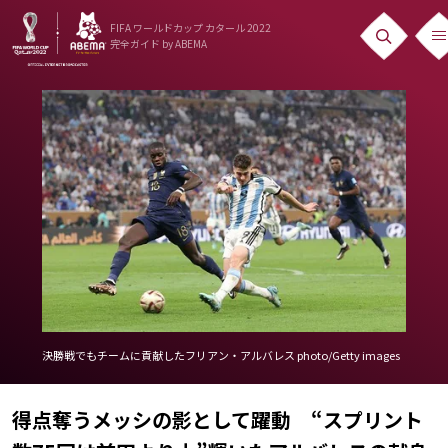
FIFA ワールドカップ カタール 2022
完全ガイド
by ABEMA
ニュース
News
出場国
Teams
日本代表
Team Japan
日程・結果
決勝戦でもチームに貢献したフリアン・アルバレス photo/Getty images
Schedule
得点奪うメッシの影として躍動 “スプリント
ランキング