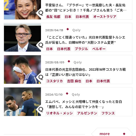
平愛梨さん、『ブラボー』で一世風靡した夫・長友佑
都の”目“にドン引き！？千鳥ノブさんも笑う「ご夫人
から見ても…」
長友 佑都
日本
日本代表
オーストラリア
サディオ・マネ
Qoly
2025/04/15
「ことごとく間違っていた」元日本代表監督トルシエ
氏が反省した、日韓W杯の“大胆システム変更”
日本
日本代表
ブラジル
ベルギー
Qoly
2025/03/09
日本代表の元主将吉田麻也、2022年W杯コスタリカ戦
は「正直いい思い出ではない」
コスタリカ
吉田 麻也
日本
日本代表
メキシコ
アメリカ
山根 視来
スペイン
Qoly
2024/12/10
エムバペ、メッシと大喧嘩して仲良くなったと告白
「激怒して、みんなの前でケンカを…」
リオネル・メッシ
アルゼンチン
フランス
more