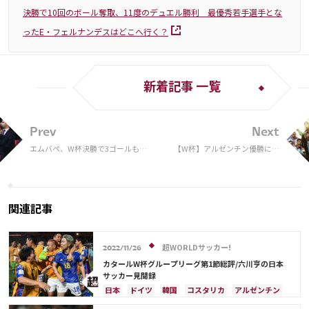
決勝で10回のボール奪取、11度のデュエル勝利 最優秀若手選手とな
ったE・フェルナンデスはどこへ行く？
新着記事 一覧
Prev
Next
エムバペ、W杯決勝で3ゴールも敗
【W杯】アルゼンチン優勝に首
北…マクロン大統領が伝えた言葉は
都沸騰！ 歓喜の瞬間に海外注
目「有頂天」「パーティー」
関連記事
超WORLDサッカー!
2022/11/26
カタールW杯グループリーグ第1節総評/六川亨の日本
サッカー見聞録
日本
ドイツ
韓国
コスタリカ
アルゼンチン
スペイン
オーストラリア
カタール
フランス