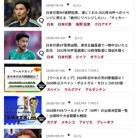
イングランド
ブラジル
メキシコ
長友 佑都
Qoly
2025/10/14
リオネル・メッシ
相馬 勇紀
伊藤 洋輝
イラン
日本代表MF南野拓実、涙にくれた2022年W杯へのリベ
サウジアラビア
ポーランド
プレーオフ
ンジに燃える 「絶対にリベンジしたい」「サッカー人
生をかけた戦い」
エクアドル
浅野 拓磨
上田 綺世
久保 建英
日本
日本代表
南野 拓実
クロアチア
ネイマール
鎌田 大地
ペドリ
リシャルリソン
長友 佑都
ドイツ
スペイン
川島 永嗣
カリム・ベンゼマ
酒井 宏樹
前田 大然
谷 晃生
吉田 麻也
谷口 彰悟
伊東 純也
Qoly
2025/09/20
日本代表DF菅原由勢、東京五輪落選で一晩中泣いたと
告白…2022年Ｗ杯落選後には森保監督に理由を聞く
「受け入れるのは難しかった」
日本
日本代表
ドイツ
オランダ
ABEMA TIMES
2025/07/03
【ワールドカップ】2026年北中米の次の開催国は？
2030年はスペイン・ポルトガル・モロッコの3か国共
催！ ウルグアイ・アルゼンチン・パラグアイでも限定
スペイン
ウルグアイ
アルゼンチン
開催
ポルトガル
モロッコ
ブラジル
ドイツ
サウジアラビア
メキシコ
アメリカ
フランス
ABEMA TIMES
2025/06/25
イングランド
日本
カナダ
韓国
セルビア
2026年FIFAワールドカップ（W杯）の出場決定国一覧
スイス
オーストラリア
カタール
ウェールズ
｜出場枠や大会概要も解説
カナダ
メキシコ
アメリカ
プレーオフ
イラン
韓国
日本
ブラジル
アルゼンチン
エクアドル
オーストラリア
日本代表
Qoly
2025/05/31