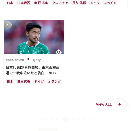
日本
日本代表
南野 拓実
クロアチア
長友 佑都
ドイツ
スペイン
川島 永嗣
谷 晃生
吉田 麻也
谷口 彰悟
伊東 純也
Qoly
2025/09/20
日本代表DF菅原由勢、東京五輪落
選で一晩中泣いたと告白…2022年
Ｗ杯落選後には森保監督に理由を聞
日本
日本代表
ドイツ
オランダ
く「受け入れるのは難しかった」
View ALL