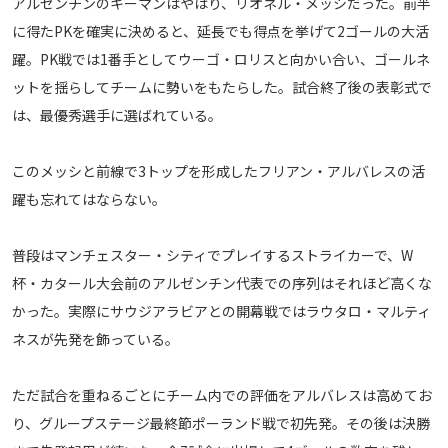
アルゼンチンのキーマンはやはり、リオネル・メッシだった。前半
メディアアライアンス
に得たPKを確実に決めると、延長でも得点を挙げて2ゴールの大活
躍。PK戦では1番手としてウーゴ・ロリスと向かい合い、ゴールネ
ットを揺らしてチームに勢いをもたらした。試合終了後の表彰式で
は、最優秀選手に選ばれている。
このメッシと前線で3トップを形成したフリアン・アルバレスの活
躍も忘れてはならない。
普段はマンチェスター・シティでプレイするストライカーで、W
杯・カタール大会前のアルゼンチン代表での序列はそれほど高くな
かった。実際にサウジアラビアとの開幕戦ではラウタロ・マルティ
ネスが先発を飾っている。
ただ試合を重ねるごとにチーム内での評価をアルバレスは高めてお
り、グループステージ最終節ポーランド戦で初先発。その後は決勝