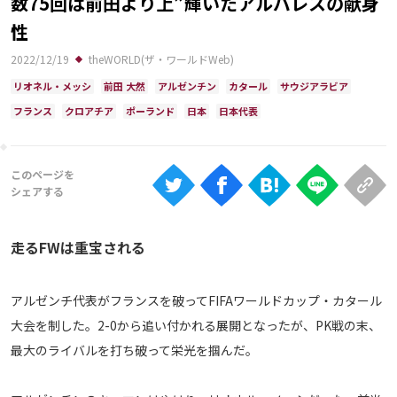
数75回は前田より上”輝いたアルバレスの献身
Ranking
性
大会について
2022/12/19
theWORLD(ザ・ワールドWeb)
About
リオネル・メッシ
前田 大然
アルゼンチン
カタール
サウジアラビア
フランス
クロアチア
ポーランド
日本
日本代表
視聴方法
iOS Apps
Android
走るFWは重宝される
Web
アルゼンチ代表がフランスを破ってFIFAワールドカップ・カタール
ABEMAの視聴について
大会を制した。2-0から追い付かれる展開となったが、PK戦の末、
TV
最大のライバルを打ち破って栄光を掴んだ。