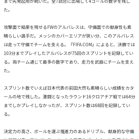
まで先発起用が続いた。全7試合に出場して4ゴールの数字を残し
運営会社
た。
ご利用にあたって
攻撃面で結果を残せるFWのアルバレスは、守備面での献身性も素
プライバシーポリシー
晴らしい選手だ。メッシのカバーエリアが狭い分、このアルバレス
お問い合わせ
は走って守備でチームを支える。『FIFA.COM』によると、決勝では
103分までプレイしたアルバレスが75回のスプリントを記録してい
Share
る。両チーム通じて最多の数字であり、走力を武器にチームを支え
© AbemaTV. Inc. All Rights Reserved.
た。
スプリント数でいえば日本代表の前田大然も素晴らしい成績をカタ
ールの地で残した。激闘となったラウンド16クロアチア戦では64分
までしかプレイしなかったが、スプリント数は68回を記録してい
る。
決定力の高さ、ボールを運ぶ推進力のあるドリブル、献身的な守備