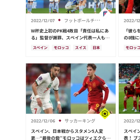
ラファエル・バラン
冨安 健洋
遠藤 航
フットボールチャンネル
2022/12/07
2022/1
W杯史上初のPK戦4敗目「責任は私にあ
「彼ら
る」監督が謝罪、スペイン代表一人も成
の8強
功せず
手たち
スペイン
モロッコ
スイス
日本
モロッ
日本代表
ペドリ
ベルギ
ドイツ
リオネ
キリア
ペドリ
サッカーキング
2022/12/06
2022/1
スペイン、日本戦からスタメン5人変
スペイ
更…“最後の砦”モロッコはツィエクら先
表！ 