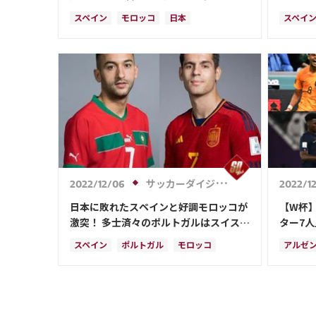
発
【Ｗ杯ラ
スペイン
モロッコ
日本
スペイ
イングランド
フランス
ドイツ
ベルギ
アクラフ・ハキミ
マルコ・アセンシオ
コスタ
ベルギー
日本代表
ペドリ
セルヒオ・ブスケツ
サッカーダイジェストWeb
2022/12/06
2022/1
日本に敗れたスペインと好調モロッコが
【W杯
激突！ 多士済々のポルトガルはスイスを
ター7
堅守を破れるか【Ｗ杯・第17日目プレビ
ー、プレ
スペイン
ポルトガル
モロッコ
アルゼ
ュー】
日本
スイス
カナダ
ドイツ
イング
セルビア
ベルギー
クロアチア
リオネ
ウルグアイ
ガーナ
韓国
デンマ