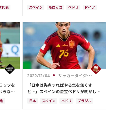
場は？
本代表
スペイン
モロッコ
ペドリ
ドイツ
日本
コスタリカ
日本代表
セルヒオ・ブスケツ
マルコ・アセンシオ
サッカーダイジェストWeb
2022/12/04
ラッソを
「日本は失点すればやる気を無くす
わらな
と…」スペインの至宝ペドリが明かした
森保J戦の“誤算”「大間違い。先制点で
純也
日本
スペイン
ペドリ
ブラジル
覚醒させてしまった」【W杯】
モロッコ
日本代表
三笘 薫