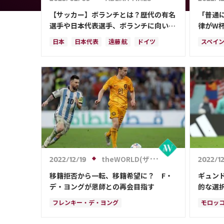
【サッカー】ボランチとは？歴代の有名
「普通
選手や日本代表選手、ボランチに向いて
律がW
いる選手の特徴を紹介
析！事
日本
日本代表
遠藤 航
ドイツ
スペイ
は…
スペイン
谷 晃生
フランス
日本代
イングランド
守田 英正
田中 碧
ラファエル・バラン
ポルトガル
ブラジル
カゼミーロ
カタール
デンマーク
ベルギー
オーストラリア
ペドリ
theWORLD(ザ・ワールドWeb)
2022/12/19
2022/12
移籍拒否から一転、移籍希望に？ F・
ギュン
デ・ヨングが恩師との再会目指す
的な選
が“市場
フレンキー・デ・ヨング
モロッ
表MFに
クリスティアン・エリクセン
オランダ
ベルナ