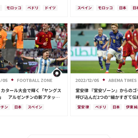
ウンド16】
本代表戦から5人変更
ン
モロッコ
ペドリ
ドイツ
スペイン
モロッコ
日本
日
ー
クロアチア
日本
イングランド
ドイツ
ペドリ
リカ
マルコ・アセンシオ
マルコ・アセンシオ
FOOTBALL ZONE
ABEMA TIMES
2/05
2022/12/05
】カタール大会で輝く「ヤングス
堂安律 『堂安ゾーン』からのゴ
人」 アルゼンチンの新アタッカ
呼び込んだ2つの“細かすぎて伝
ミア移籍“秒読み”のCBら厳選
い”プレー
ンチン
日本
スペイン
堂安 律
ペドリ
日本
伊東 
ランド
日本代表
スペイン
三笘 薫
前田 大然
ル・メッシ
ペドリ
ドイツ
クロアチア
カタール
ドイツ
ーク
フランス
クロアチア
鎌田 大地