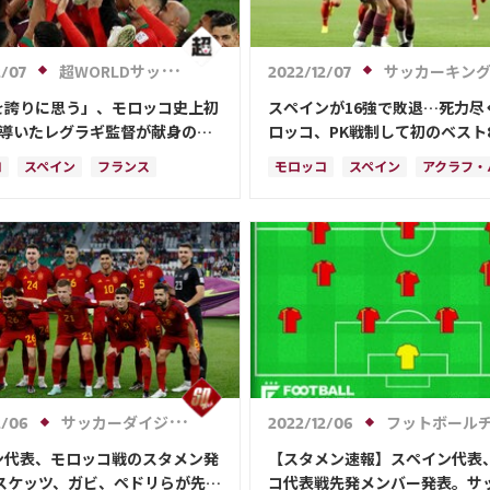
超WORLDサッカー!
サッカーキン
2/07
2022/12/07
を誇りに思う」、モロッコ史上初
スペインが16強で敗退…死力尽
に導いたレグラギ監督が献身の選
ロッコ、PK戦制して初のベスト
を称賛
コ
スペイン
フランス
モロッコ
スペイン
アクラフ・
ー
クロアチア
カナダ
セルヒオ・ブスケツ
スイス
イングランド
オランダ
ポルトガル
ペドリ
ル・メッシ
ネイマール
マルコ・アセンシオ
ン・ムバッペ
サディオ・マネ
サッカーダイジェストWeb
フットボールチャンネ
2/06
2022/12/06
ン代表、モロッコ戦のスタメン発
【スタメン速報】スペイン代表
ブスケッツ、ガビ、ペドリらが先発
コ代表戦先発メンバー発表。サ