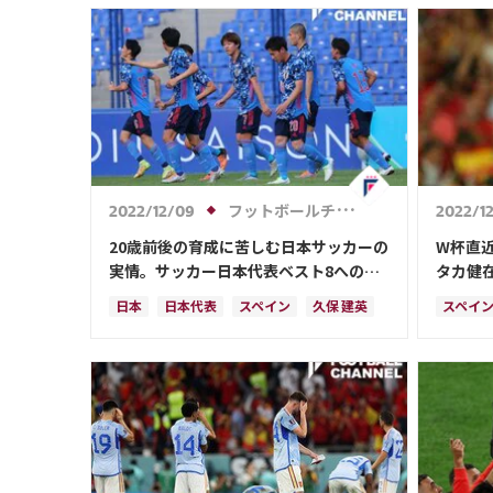
ペドリ
エンゴ
フットボールチャンネル
2022/12/09
2022/1
20歳前後の育成に苦しむ日本サッカーの
W杯直近
実情。サッカー日本代表ベスト8への壁
タカ健
【カタールW杯】
足”
日本
日本代表
スペイン
久保 建英
スペイ
堂安 律
カタール
ドイツ
コスタ
イングランド
三笘 薫
板倉 滉
日本代
フランス
クロアチア
ポルトガル
アルゼンチン
浅野 拓磨
南野 拓実
ペドリ
アンス・ファティ