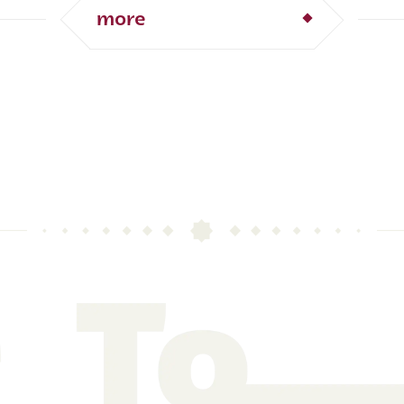
ダ
ポルトガル
ブラジル
more
セネガル
アメリカ
トラリア
コスタリカ
吉田 麻也
オ・マネ
エンゴロ・カンテ
・フォーデン
ィス・デパイ
堂安 律