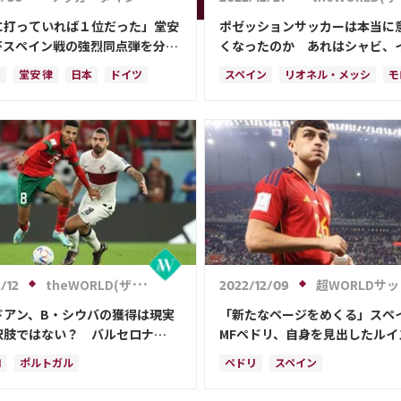
に打っていれば１位だった」堂安
ポゼッションサッカーは本当に
杯スペイン戦の強烈同点弾を分
くなったのか あれはシャビ、
前のシュート練習で取り組んだの
タらしか出来ぬ“神の領域”だっ
ン
堂安 律
日本
ドイツ
スペイン
リオネル・メッシ
モ
表
伊東 純也
ペドリ
日本
日本代表
ペドリ
theWORLD(ザ・ワールドWeb)
超WORLDサッカー!
/12
2022/12/09
ドアン、B・シウバの獲得は現実
「新たなページをめくる」スペ
択肢ではない？ バルセロナ
MFペドリ、自身を見出したルイ
価値350万ユーロ”のモロッコ代
ンリケ監督に感謝…今後に意気
コ
ポルトガル
ペドリ
スペイン
興味
の国に喜びをもたらすために働
ルド・シウバ
ペドリ