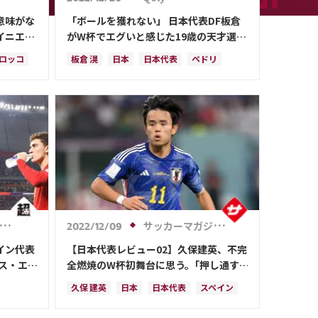
意味がな
「ボールを獲れない」 日本代表DF板倉
イニエス
がW杯でエグいと感じた19歳の天才選手
た
とは
ロッコ
板倉 滉
日本
日本代表
ペドリ
カタール
ドイツ
スペイン
谷 晃生
谷口 彰悟
サッカーマガジンWEB
2022/12/09
イン代表
【日本代表レビュー02】久保建英、不完
ス・エ
全燃焼のW杯初舞台に思う。｢押し通す
込み「こ
ぐらいのものがまだ自分にはなかった｣
久保 建英
日本
日本代表
スペイン
く」
ドイツ
クロアチア
メキシコ