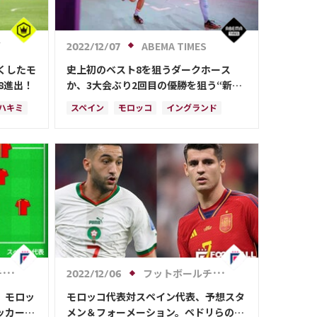
グ
ABEMA TIMES
2022/12/07
くしたモ
史上初のベスト8を狙うダークホース
8進出！
か、3大会ぶり2回目の優勝を狙う“新生
無敵艦隊”か。モロッコvsスペイン、激
ハキミ
スペイン
モロッコ
イングランド
戦必至──。
カタール
ドイツ
フランス
ベルギー
クロアチア
日本
ペドリ
セルヒオ・ブスケツ
カナダ
コスタリカ
アクラフ・ハキミ
マルコ・アセンシオ
ラファエル・バラン
ル
フットボールチャンネル
2022/12/06
、モロッ
モロッコ代表対スペイン代表、予想スタ
ッカー日
メン＆フォーメーション。ペドリらの出