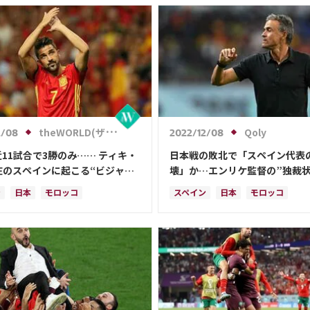
ロ・カンテ
theWORLD(ザ・ワールドWeb)
Qoly
2/08
2022/12/08
11試合で3勝のみ…… ティキ・
日本戦の敗北で「スペイン代表
在のスペインに起こる“ビジャ不
壊」か…エンリケ監督の”独裁状
反発
ン
日本
モロッコ
スペイン
日本
モロッコ
リカ
ドイツ
アルゼンチン
コスタリカ
日本代表
ドイツ
表
ペドリ
ペドリ
セルヒオ・ブスケツ