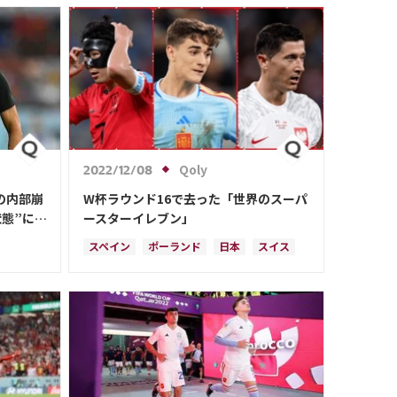
コスタリカ
ペドリ
Qoly
2022/12/08
の内部崩
W杯ラウンド16で去った「世界のスーパ
態”に
ースターイレブン」
スペイン
ポーランド
日本
スイス
ブラジル
セネガル
韓国
アメリカ
ソン・フンミン
ペドリ
冨安 健洋
フランス
イングランド
オランダ
ポルトガル
コスタリカ
日本代表
ラファエル・バラン