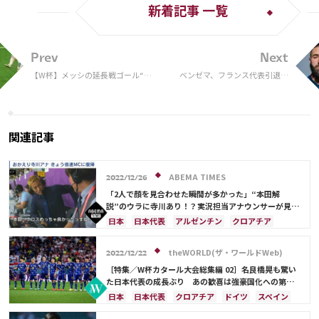
新着記事 一覧
Prev
Next
【W杯】メッシの延長戦ゴール“無
ベンゼマ、フランス代表引退を
効疑惑”浮上 競技ルールに抵触の
表明…W杯選手の反応は？
証拠画像も判明「不許可になる」
関連記事
ABEMA TIMES
2022/12/26
「2人で顔を見合わせた瞬間が多かった」“本田解
説”のウラに寺川あり！？実況担当アナウンサーが見た
本田圭佑GM、ワールドカップ
日本
日本代表
アルゼンチン
クロアチア
フランス
ドイツ
久保 建英
カタール
スペイン
リオネル・メッシ
ラファエル・バラン
theWORLD(ザ・ワールドWeb)
2022/12/22
堂安 律
［特集／W杯カタール大会総集編 02］名良橋晃も驚い
た日本代表の成長ぶり あの歓喜は強豪国化への第一
歩だ
日本
日本代表
クロアチア
ドイツ
スペイン
コスタリカ
ブラジル
三笘 薫
久保 建英