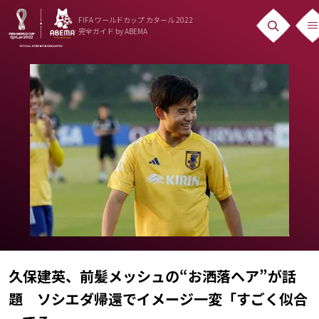
FIFA ワールドカップ カタール 2022
完全ガイド
by ABEMA
ニュース
News
出場国
Teams
日本代表
Team Japan
日程・結果
Schedule
久保建英、前髪メッシュの“お洒落ヘア”が話
題 ソシエダ帰還でイメージ一変「すごく似合
ランキング