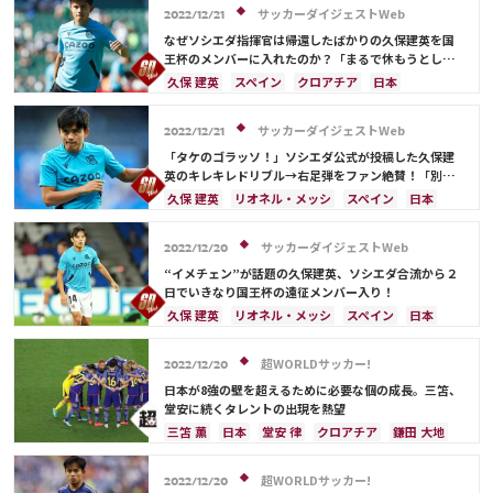
ベルギー
アルゼンチン
リオネル・メッシ
サッカーダイジェストWeb
2022/12/21
ネイマール
鎌田 大地
板倉 滉
なぜソシエダ指揮官は帰還したばかりの久保建英を国
王杯のメンバーに入れたのか？「まるで休もうとしな
い」
久保 建英
スペイン
クロアチア
日本
日本代表
ドイツ
リオネル・メッシ
サッカーダイジェストWeb
2022/12/21
「タケのゴラッソ！」ソシエダ公式が投稿した久保建
英のキレキレドリブル→右足弾をファン絶賛！「別格
に上手い」「見た目以上にエグいな」
久保 建英
リオネル・メッシ
スペイン
日本
日本代表
サッカーダイジェストWeb
2022/12/20
“イメチェン”が話題の久保建英、ソシエダ合流から２
日でいきなり国王杯の遠征メンバー入り！
久保 建英
リオネル・メッシ
スペイン
日本
日本代表
超WORLDサッカー!
2022/12/20
日本が8強の壁を超えるために必要な個の成長。三笘、
堂安に続くタレントの出現を熱望
三笘 薫
日本
堂安 律
クロアチア
鎌田 大地
ドイツ
スペイン
コスタリカ
リオネル・メッシ
冨安 健洋
カタール
超WORLDサッカー!
2022/12/20