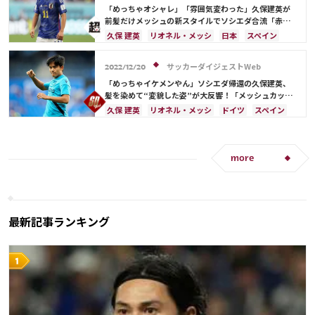
フランス
アルゼンチン
モロッコ
日本代表
「めっちゃオシャレ」「雰囲気変わった」久保建英が
久保 建英
ルカ・モドリッチ
前髪だけメッシュの新スタイルでソシエダ合流「赤じ
ゃないんだ」
キリアン・ムバッペ
遠藤 航
久保 建英
リオネル・メッシ
日本
スペイン
日本代表
ドイツ
クロアチア
サッカーダイジェストWeb
2022/12/20
「めっちゃイケメンやん」ソシエダ帰還の久保建英、
髪を染めて“変貌した姿”が大反響！「メッシュカッコ
よすぎる」
久保 建英
リオネル・メッシ
ドイツ
スペイン
日本
日本代表
more
最新記事ランキング