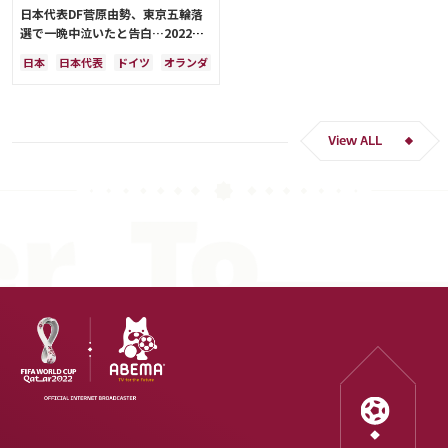
日本代表DF菅原由勢、東京五輪落
選で一晩中泣いたと告白…2022年
Ｗ杯落選後には森保監督に理由を聞
日本
日本代表
ドイツ
オランダ
く「受け入れるのは難しかった」
View ALL