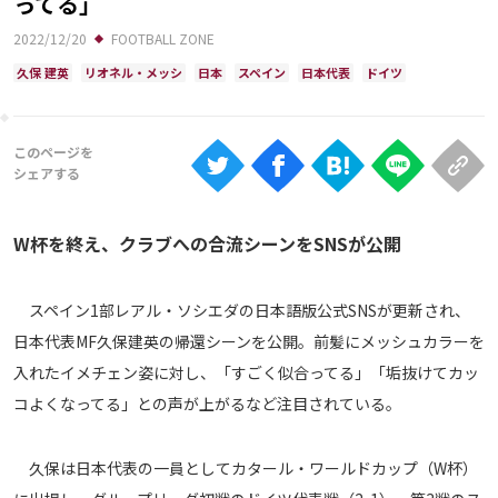
ってる」
Ranking
2022/12/20
FOOTBALL ZONE
大会について
久保 建英
リオネル・メッシ
日本
スペイン
日本代表
ドイツ
About
視聴方法
iOS Apps
W杯を終え、クラブへの合流シーンをSNSが公開
Android
スペイン1部レアル・ソシエダの日本語版公式SNSが更新され、
日本代表MF久保建英の帰還シーンを公開。前髪にメッシュカラーを
Web
入れたイメチェン姿に対し、「すごく似合ってる」「垢抜けてカッ
ABEMAの視聴について
コよくなってる」との声が上がるなど注目されている。
TV
久保は日本代表の一員としてカタール・ワールドカップ（W杯）