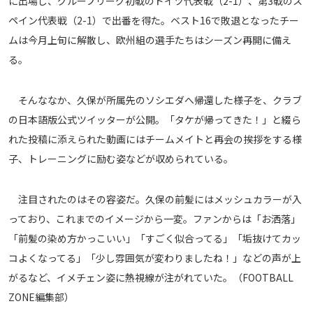
に出場し、グループリーグ初戦のドイツ代表戦（2-1）、第3戦のス
メディアアライアンス
ペイン代表戦（2-1）で出番を得た。ベスト16で敗退となったチー
ムは今月上旬に解散し、欧州組の選手たちはシーズン再開に備え
る。
そんななか、久保が所属先のソシエダへ帰還した様子を、クラブ
の日本語版公式ツイッターが公開。「タケが帰ってきた！」と綴ら
れた投稿に添えられた動画にはチームメイトと再会の挨拶をする様
子、トレーニングに励む姿などが収められている。
注目されたのはその容姿だ。久保の前髪にはメッシュカラーが入
っており、これまでのイメージから一変。ファンからは「お洒落」
「前髪の染め方かっこいい」「すごく似合ってる」「垢抜けてカッ
コよくなってる」「少し雰囲気が変わりましたね！」などの声が上
がるなど、イメチェン姿に熱視線が注がれていた。（FOOTBALL
ZONE編集部）