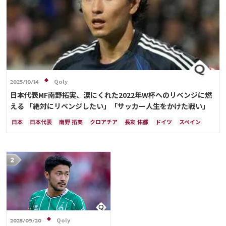
Qoly
2025/10/14
日本代表MF南野拓実、涙にくれた2022年W杯へのリベンジに燃
える 「絶対にリベンジしたい」「サッカー人生をかけた戦い」
日本
日本代表
南野 拓実
クロアチア
長友 佑都
ドイツ
スペイン
川島 永嗣
谷 晃生
吉田 麻也
谷口 彰悟
伊東 純也
Qoly
2025/09/20