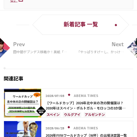
新着記事 一覧
Prev
Next
田中碧がブンデス移籍か！英紙「日
「やっぱりすげーし、かっけー
本代表選手と共闘」堂安律の去就に
よ」FIFA公開の王様ペレW杯ゴ
言及も
ール集にファン喝采！「本当に
凄い方だったんだな」
関連記事
ABEMA TIMES
2025/07/03
【ワールドカップ】2026年北中米の次の開催国は？
2030年はスペイン・ポルトガル・モロッコの3か国共
催！ ウルグアイ・アルゼンチン・パラグアイでも限定
スペイン
ウルグアイ
アルゼンチン
開催
ポルトガル
モロッコ
ブラジル
ドイツ
サウジアラビア
メキシコ
アメリカ
フランス
ABEMA TIMES
2025/06/25
イングランド
日本
カナダ
韓国
セルビア
2026年FIFAワールドカップ（W杯）の出場決定国一覧