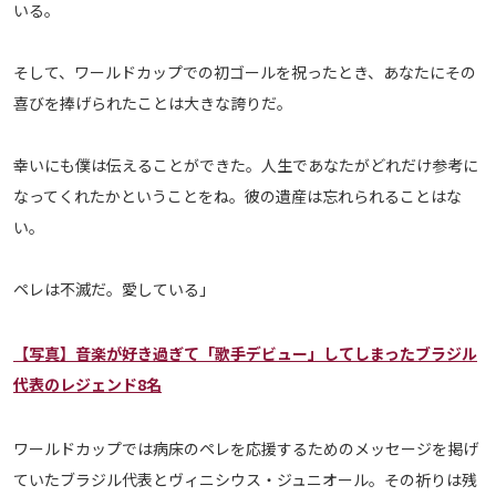
いる。
運営会社
ご利用にあたって
そして、ワールドカップでの初ゴールを祝ったとき、あなたにその
プライバシーポリシー
喜びを捧げられたことは大きな誇りだ。
お問い合わせ
幸いにも僕は伝えることができた。人生であなたがどれだけ参考に
なってくれたかということをね。彼の遺産は忘れられることはな
Share
い。
© AbemaTV. Inc. All Rights Reserved.
ペレは不滅だ。愛している」
【写真】音楽が好き過ぎて「歌手デビュー」してしまったブラジル
代表のレジェンド8名
ワールドカップでは病床のペレを応援するためのメッセージを掲げ
ていたブラジル代表とヴィニシウス・ジュニオール。その祈りは残