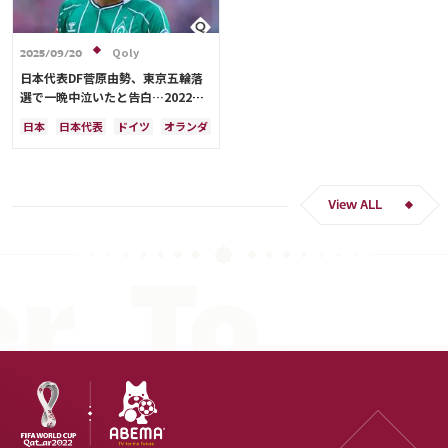
Qoly
2025/09/20
日本代表DF菅原由勢、東京五輪落
選で一晩中泣いたと告白…2022年
Ｗ杯落選後には森保監督に理由を聞
日本
日本代表
ドイツ
オランダ
く「受け入れるのは難しかった」
View ALL