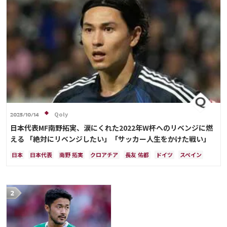
Qoly
2025/10/14
日本代表MF南野拓実、涙にくれた2022年W杯へのリベンジに燃
える 「絶対にリベンジしたい」「サッカー人生をかけた戦い」
日本
日本代表
南野 拓実
クロアチア
長友 佑都
ドイツ
スペイン
川島 永嗣
谷 晃生
吉田 麻也
谷口 彰悟
伊東 純也