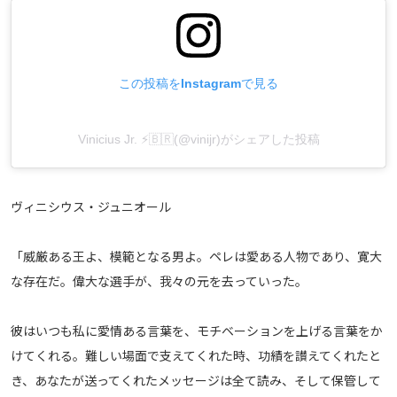
メディアアライアンス
この投稿をInstagramで見る
Vinicius Jr. ⚡️🇧🇷(@vinijr)がシェアした投稿
ヴィニシウス・ジュニオール
「威厳ある王よ、模範となる男よ。ペレは愛ある人物であり、寛大
な存在だ。偉大な選手が、我々の元を去っていった。
彼はいつも私に愛情ある言葉を、モチベーションを上げる言葉をか
けてくれる。難しい場面で支えてくれた時、功績を讃えてくれたと
き、あなたが送ってくれたメッセージは全て読み、そして保管して