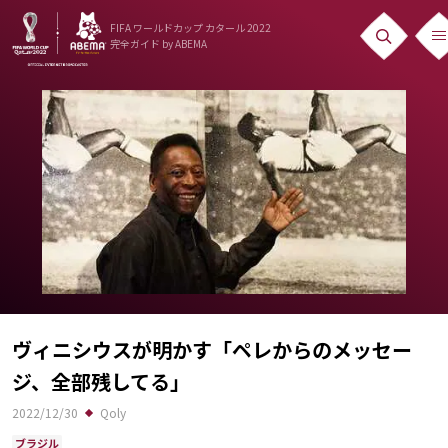
FIFA ワールドカップ カタール 2022
完全ガイド
by ABEMA
ニュース
News
出場国
Teams
日本代表
Team Japan
日程・結果
ヴィニシウスが明かす「ペレからのメッセー
ジ、全部残してる」
Schedule
2022/12/30
Qoly
ランキング
ブラジル