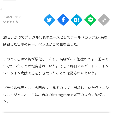
Ranking
大会について
About
29日、かつてブラジル代表のエースとしてワールドカップ3大会を
視聴方法
制覇した伝説の選手、ペレ氏がこの世を去った。
iOS Apps
このところは体調が悪化しており、結腸がんの治療がうまく進んで
いなかったことが報告されていた。そして昨日アルバート・アイン
Android
シュタイン病院で息を引き取ったことが確認されたという。
Web
ブラジル代表として今回のワールドカップに出場していたヴィニシ
ABEMAの視聴について
ウス・ジュニオールは、自身のInstagramで以下のように追悼し
TV
た。