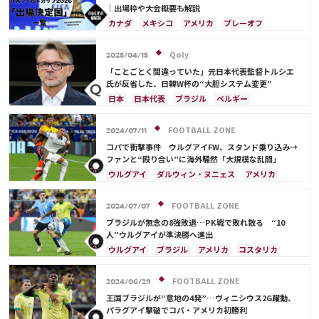
スイス
オーストラリア
カタール
ウェールズ
｜出場枠や大会概要も解説
カナダ
メキシコ
アメリカ
プレーオフ
イラン
韓国
日本
ブラジル
アルゼンチン
エクアドル
オーストラリア
日本代表
Qoly
2025/04/15
「ことごとく間違っていた」元日本代表監督トルシエ
氏が反省した、日韓W杯の“大胆システム変更”
日本
日本代表
ブラジル
ベルギー
FOOTBALL ZONE
2024/07/11
コパで衝撃事件 ウルグアイFW、スタンド乗り込み→
ファンと“殴り合い”に海外騒然「大規模な乱闘」
ウルグアイ
ダルウィン・ヌニェス
アメリカ
イングランド
ブラジル
アルゼンチン
FOOTBALL ZONE
2024/07/07
ブラジルが無念の8強敗退…PK戦で敗れ散る “10
人”ウルグアイが準決勝へ進出
ウルグアイ
ブラジル
アメリカ
コスタリカ
FOOTBALL ZONE
2024/06/29
王国ブラジルが“意地の4発”…ヴィニシウス2G躍動、
パラグアイ撃破でコパ・アメリカ初勝利