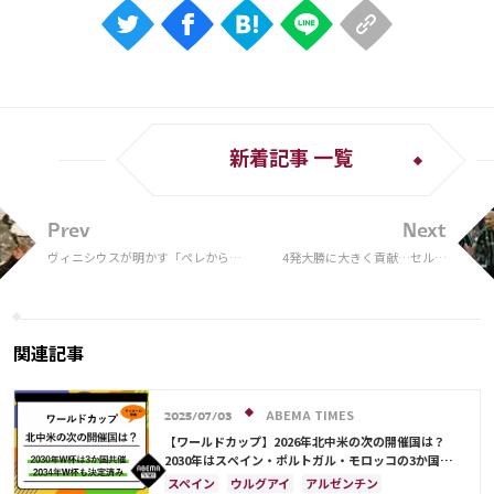
新着記事 一覧
Prev
Next
ヴィニシウスが明かす「ペレからの
4発大勝に大きく貢献…セルテ
メッセージ、全部残してる」
ィックの前田・古橋・旗手がリ
ーグ週間ベスト11に選出！
関連記事
ABEMA TIMES
2025/07/03
【ワールドカップ】2026年北中米の次の開催国は？
2030年はスペイン・ポルトガル・モロッコの3か国共
催！ ウルグアイ・アルゼンチン・パラグアイでも限定
スペイン
ウルグアイ
アルゼンチン