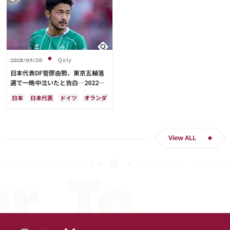
Qoly
2025/09/20
日本代表DF菅原由勢、東京五輪落
選で一晩中泣いたと告白…2022年
Ｗ杯落選後には森保監督に理由を聞
日本
日本代表
ドイツ
オランダ
く「受け入れるのは難しかった」
View ALL