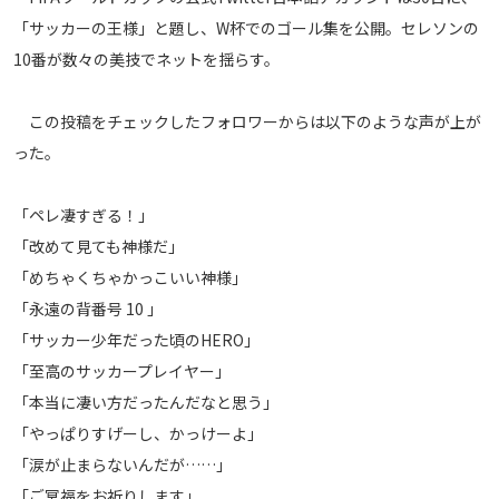
メディアアライアンス
「サッカーの王様」と題し、W杯でのゴール集を公開。セレソンの
10番が数々の美技でネットを揺らす。
この投稿をチェックしたフォロワーからは以下のような声が上が
った。
「ペレ凄すぎる！」
「改めて見ても神様だ」
「めちゃくちゃかっこいい神様」
「永遠の背番号 10 」
「サッカー少年だった頃のHERO」
「至高のサッカープレイヤー」
「本当に凄い方だったんだなと思う」
「やっぱりすげーし、かっけーよ」
「涙が止まらないんだが……」
「ご冥福をお祈りします」