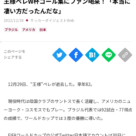
王様ペレW杯ゴール集にファン喝采！「本当に
Ranking
凄い方だったんだな」
大会について
2022/12/30
サッカーダイジェストWeb
About
ブラジル
アメリカ
日本
視聴方法
iOS Apps
Android
12月29日、“王様”ペレが逝去した。享年82。
Web
現役時代は母国クラブのサントスで長く活躍し、アメリカのニュ
ABEMAの視聴について
ーヨーク・コスモスでもプレー。ブラジル代表では92試合・77得点
TV
の成績で、ワールドカップでは３度の優勝に導いた。
FIFAワールドカップの公式Twitter日本語アカウントは30日に、