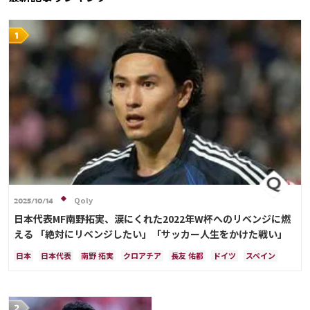
Qoly
2025/10/14
日本代表MF南野拓実、涙にくれた2022年W杯へのリベンジに燃
える 「絶対にリベンジしたい」「サッカー人生をかけた戦い」
日本
日本代表
南野 拓実
クロアチア
長友 佑都
ドイツ
スペイン
川島 永嗣
谷 晃生
吉田 麻也
谷口 彰悟
伊東 純也