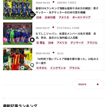
原口 元気
柴崎 岳
伊東 純也
南野 拓実
ABEMA TIMES
2024/10/29
遠藤 航
最新FIFAランキング情報&推移や決め方の解説｜男子
サッカー・女子サッカーの日本代表を網羅
日本
日本代表
アメリカ
オーストラリア
サウジアラビア
ブラジル
アルゼンチン
カタール
イラン
韓国
ドイツ
スペイン
FOOTBALL ZONE
2023/02/17
フランス
ベルギー
スイス
イングランド
なでしこジャパン、米遠征メンバー23名を発表 岩
オランダ
ポルトガル
デンマーク
セルビア
渕、熊谷、長谷川ら海外組11人招集
クロアチア
ポーランド
エクアドル
谷 晃生
日本
アメリカ
デンマーク
ブラジル
ウルグアイ
カナダ
メキシコ
ガーナ
カナダ
オーストラリア
セネガル
カメルーン
モロッコ
ウェールズ
Qoly
2023/01/02
コスタリカ
「W杯終了後にプレミア移籍を勝ち取った」10名のス
ター選手
セネガル
イングランド
ブラジル
アルゼンチン
エクアドル
ガーナ
モロッコ
ドイツ
フランス
ウルグアイ
メキシコ
韓国
アメリカ
日本
サディオ・マネ
more
最新記事ランキング