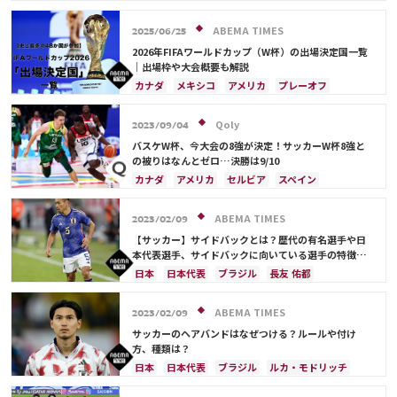
開催
ポルトガル
モロッコ
ブラジル
ドイツ
サウジアラビア
メキシコ
アメリカ
フランス
ABEMA TIMES
2025/06/25
イングランド
日本
カナダ
韓国
セルビア
2026年FIFAワールドカップ（W杯）の出場決定国一覧
スイス
オーストラリア
カタール
ウェールズ
｜出場枠や大会概要も解説
カナダ
メキシコ
アメリカ
プレーオフ
イラン
韓国
日本
ブラジル
アルゼンチン
エクアドル
オーストラリア
日本代表
Qoly
2023/09/04
バスケW杯、今大会の8強が決定！サッカーW杯8強と
の被りはなんとゼロ…決勝は9/10
カナダ
アメリカ
セルビア
スペイン
ブラジル
日本
ドイツ
フランス
アルゼンチン
サウジアラビア
クロアチア
ABEMA TIMES
2023/02/09
イングランド
オランダ
ポルトガル
モロッコ
【サッカー】サイドバックとは？歴代の有名選手や日
本代表選手、サイドバックに向いている選手の特徴を
紹介
日本
日本代表
ブラジル
長友 佑都
ジョアン・カンセロ
イングランド
ポルトガル
山根 視来
酒井 宏樹
ドイツ
スペイン
ABEMA TIMES
2023/02/09
相馬 勇紀
アメリカ
サッカーのヘアバンドはなぜつける？ルールや付け
方、種類は？
日本
日本代表
ブラジル
ルカ・モドリッチ
クロアチア
アルゼンチン
ドイツ
アメリカ