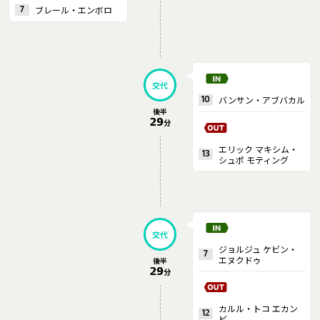
ブレール・エンボロ
7
交代
バンサン・アブバカル
10
後半
29
分
エリック マキシム・
13
シュポ モティング
交代
ジョルジュ ケビン・
7
エヌクドゥ
後半
29
分
カルル・トコ エカン
12
ビ