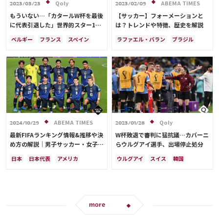
Qoly
ABEMA TIMES
2023/03/23
2023/02/09
もういない…「カタールW杯を最後
【サッカー】フォーメーションと
に代表引退した」世界的スター10
は？トレンドや特徴、歴史を解説
名
ベルギー
フランス
スペイン
ラファエル・バラン
ブラジル
カリム・ベンゼマ
カタール
日本
ドイツ
スペイン
カメルーン
コスタリカ
フランス
ベルギー
クロアチア
セルヒオ・ブスケツ
スイス
オランダ
ポーランド
アルゼンチン
日本
ウェールズ
アルゼンチン
ウルグアイ
吉田 麻也
田中 碧
メキシコ
ウェールズ
ガレス・ベイル
コスタリカ
日本代表
カリム・ベンゼマ
ABEMA TIMES
Qoly
2024/10/29
2023/01/28
最新FIFAランキング情報&推移や決
W杯敗退で審判に猛抗議…カバーニ
め方の解説｜男子サッカー・女子サ
らウルグアイ選手、出場停止処分
ッカーの日本代表を網羅
日本
日本代表
アメリカ
ウルグアイ
スイス
韓国
オーストラリア
サウジアラビア
カタール
ドイツ
ガーナ
日本
ブラジル
アルゼンチン
カタール
イラン
韓国
ドイツ
スペイン
フランス
ベルギー
more
スイス
イングランド
オランダ