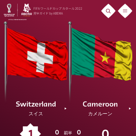
FIFA ワールドカップ カタール 2022
完全ガイド
by ABEMA
ニュース
News
出場国
Teams
日本代表
Team Japan
Switzerland
Cameroon
日程・結果
スイス
カメルーン
Schedule
ランキング
1
0
0
0
前半