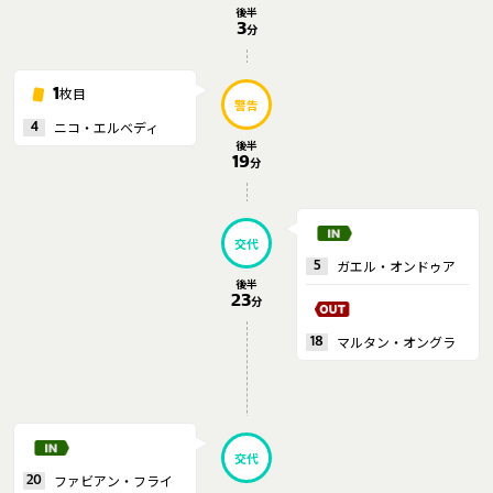
後半
3
分
運営会社
ご利用にあたって
枚目
1
プライバシーポリシー
警告
ニコ・エルベディ
4
お問い合わせ
後半
19
分
Share
交代
© AbemaTV. Inc. All Rights Reserved.
ガエル・オンドゥア
5
後半
23
分
マルタン・オングラ
18
交代
ファビアン・フライ
20