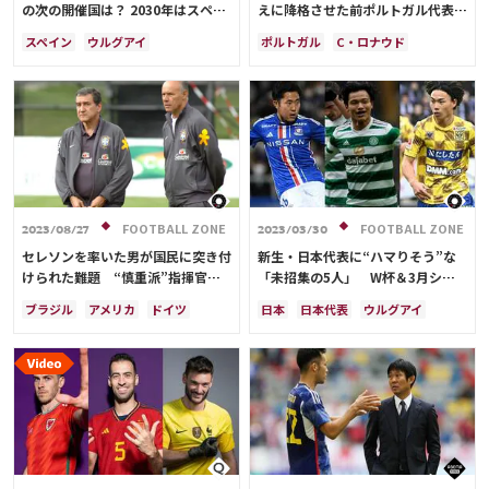
の次の開催国は？ 2030年はスペイ
えに降格させた前ポルトガル代表監
ン・ポルトガル・モロッコの3か国
督が誉めちぎる
スペイン
ウルグアイ
ポルトガル
C・ロナウド
共催！ ウルグアイ・アルゼンチ
アルゼンチン
ポルトガル
スイス
ポーランド
ン・パラグアイでも限定開催
モロッコ
ブラジル
ドイツ
サウジアラビア
メキシコ
アメリカ
フランス
イングランド
日本
カナダ
韓国
セルビア
スイス
オーストラリア
カタール
ウェールズ
FOOTBALL ZONE
FOOTBALL ZONE
2023/08/27
2023/03/30
セレソンを率いた男が国民に突き付
新生・日本代表に“ハマりそう”な
けられた難題 “慎重派”指揮官が
「未招集の5人」 W杯＆3月シリ
導いた現実路線の“答”に込められ
ーズ選外から厳選…森保ジャパン進
ブラジル
アメリカ
ドイツ
日本
日本代表
ウルグアイ
た思い【コラム】
化のキーマンは？
スイス
スペイン
メキシコ
伊東 純也
旗手 怜央
スイス
アメリカ
林 大地
上田 綺世
鎌田 大地
堂安 律
遠藤 航
町野 修斗
シュミット・ダニエル
守田 英正
三笘 薫
酒井 宏樹