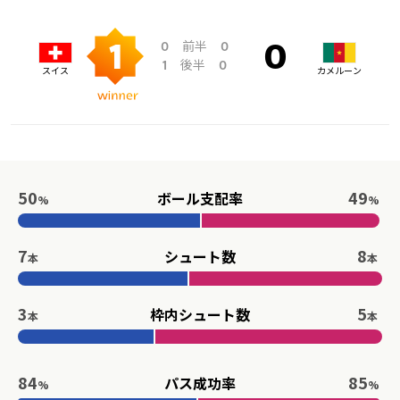
前半
0
0
1
0
後半
1
0
スイス
カメルーン
50
49
ボール支配率
%
%
7
8
シュート数
本
本
3
5
枠内シュート数
本
本
84
85
パス成功率
%
%