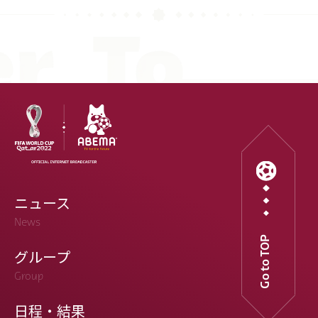
ポルトガル
デンマーク
セルビア
クロアチア
ポーランド
エクアドル
ウルグアイ
カナダ
メキシコ
ガーナ
セネガル
カメルーン
モロッコ
ウェールズ
コスタリカ
ニュース
News
Go to TOP
グループ
Group
日程・結果