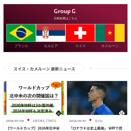
Group G
日程結果はこちら
ブラジル
セルビア
スイス
カメルーン
スイス・カメルーン 最新ニュース
ABEMA TIMES
Qoly
2025/07/03
2024/01/31
【ワールドカップ】2026年北中米
「ロナウドは史上最強」 W杯で控