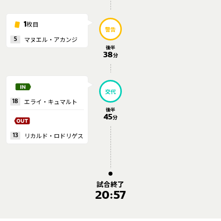
枚目
1
警告
マヌエル・アカンジ
5
後半
38
分
交代
エライ・キュマルト
18
後半
45
分
リカルド・ロドリゲス
13
試合終了
20:57