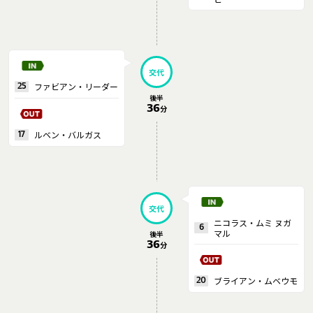
交代
ファビアン・リーダー
25
後半
36
分
ルベン・バルガス
17
交代
ニコラス・ムミ ヌガ
6
マル
後半
36
分
ブライアン・ムベウモ
20