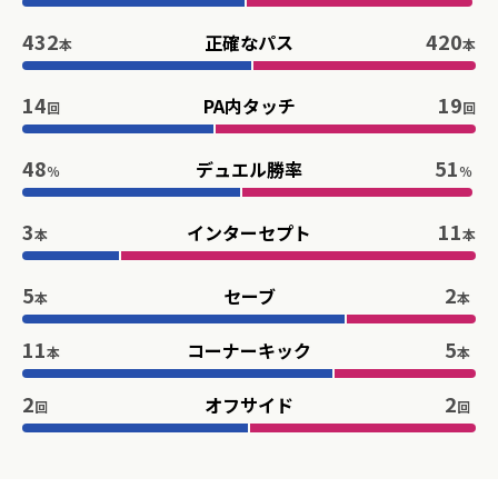
432
420
正確なパス
本
本
14
19
PA内タッチ
回
回
48
51
デュエル勝率
％
％
3
11
インターセプト
本
本
5
2
セーブ
本
本
11
5
コーナーキック
本
本
2
2
オフサイド
回
回