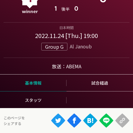
Ranking
1
0
後半
大会について
About
日本時間
2022.11.24 [Thu.] 19:00
Al Janoub
Group G
視聴方法
iOS Apps
放送：ABEMA
Android
基本情報
試合経過
Web
スタッツ
ABEMAの視聴について
TV