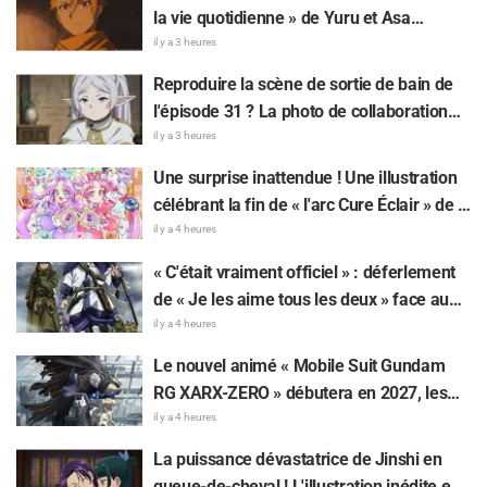
Demon Slayer: Kimetsu No Yaiba »
la vie quotidienne » de Yuru et Asa
apparaît à Ikebukuro et fait grand bruit
mangeant de la glace pilée dans «
il y a 3 heures
Daemons of the Shadow Realm » fait
Reproduire la scène de sortie de bain de
réagir : « Trop précieux, je meurs », « On
l'épisode 31 ? La photo de collaboration
dirait totalement un couple »
entre « Frieren » et « Garigari-kun » fait
il y a 3 heures
parler d'elle : « On dirait que ses cheveux
Une surprise inattendue ! Une illustration
sont enroulés dans une serviette de bain »
célébrant la fin de « l'arc Cure Éclair » de «
Star Detective Precure! » fait réagir : « Ça
il y a 4 heures
serre le cœur », « On ressent tout l'amour
« C'était vraiment officiel » : déferlement
de l'équipe de production »
de « Je les aime tous les deux » face au
dilemme ultime entre « Tanigaki le Matagi
il y a 4 heures
» et « Genjiro-chan » de Golden Kamuy
Le nouvel animé « Mobile Suit Gundam
RG XARX-ZERO » débutera en 2027, les
fans s'enflamment : « Une cape et un bras
il y a 4 heures
comme une bête !? », « Le mecha du
La puissance dévastatrice de Jinshi en
protagoniste est super classe »
queue-de-cheval ! L'illustration inédite en