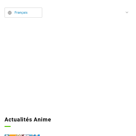
venin ». Accompagné par Mei
Français
Kinosaki, une experte en
escroquerie au mariage qui lui
sert de conseillère, il se lance
dans une série de missions de
recherche de partenaires pour le
mariage.
Actualités Anime