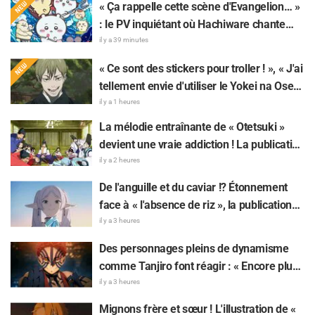
« Ça rappelle cette scène d'Evangelion… »
: le PV inquiétant où Hachiware chante
dans « Chiikawa The Movie: The Secret of
il y a 39 minutes
the Mermaid Island » fait réagir
« Ce sont des stickers pour troller ! », « J'ai
tellement envie d'utiliser le Yokei na Ose-
Wi-Fi!! » : les fans ravis par l'arrivée du 8e
il y a 1 heures
lot de stickers LINE « The Culling Game »
La mélodie entraînante de « Otetsuki »
devient une vraie addiction ! La publication
du MV de la chanson insérée de « The
il y a 2 heures
Elusive Samurai » fait sensation : « Un
De l'anguille et du caviar !? Étonnement
character song pour une œuvre historique
face à « l'absence de riz », la publication
à l'ère Reiwa »
sur « Frieren » fait réagir : « Choisir la
il y a 3 heures
grillade nature, c'est un truc de
Des personnages pleins de dynamisme
connaisseur »
comme Tanjiro font réagir : « Encore plus
spectaculaire que sur l'écran ! » — Une
il y a 3 heures
affiche géante de l'arc Château Infini de «
Mignons frère et sœur ! L'illustration de «