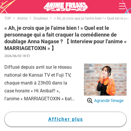
TOP
Anime
Doubleur
« Ah, je crois que je l'aime bien ! » Quel est 
« Ah, je crois que je l'aime bien ! » Quel est le
personnage qui a fait craquer la comédienne de
doublage Anna Nagase ? 【 Interview pour l'anime «
MARRIAGETOXIN » 】
2026/06/03 18:51
Diffusé depuis avril sur le réseau
national de Kansai TV et Fuji TV,
chaque mardi à 23h00 dans la
case horaire « Hi Anibal!! »,
l'anime « MARRIAGETOXIN » bat
Agrandir l'image
son plein. L'histoire suit Hikaru
Gero, un tueur à gages de premier
Afficher plus
ordre et membre de l'un des cinq
grands clans, les « Utilisateurs de