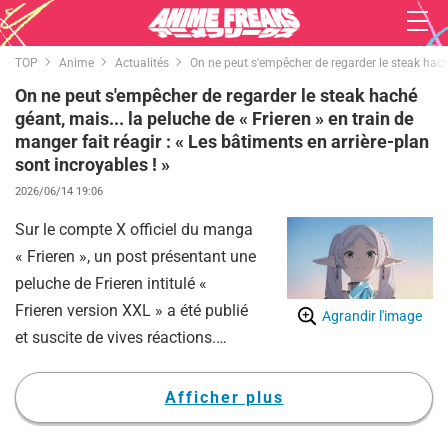
TOP
Anime
Actualités
On ne peut s'empêcher de regarder le steak haché 
On ne peut s'empêcher de regarder le steak haché
géant, mais... la peluche de « Frieren » en train de
manger fait réagir : « Les bâtiments en arrière-plan
sont incroyables ! »
2026/06/14 19:06
Sur le compte X officiel du manga
« Frieren », un post présentant une
peluche de Frieren intitulé «
Frieren version XXL » a été publié
Agrandir l'image
et suscite de vives réactions.
Sur l'image publiée, accompagnée
du simple mot « Frieren version
Afficher plus
XXL », on peut voir la peluche de
Frieren (doublée par Atsumi