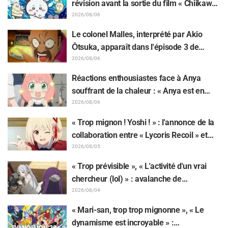
révision avant la sortie du film « Chiikawa
» suscite des réactions surprises face au
2026/08/06
décalage : « C'est plus sévère qu'imaginé
Le colonel Malles, interprété par Akio
», « Ça ne parle que de travail »
Ōtsuka, apparaît dans l'épisode 3 de
l'anime TV « The Ghost in the Shell » !
2026/08/06
Commentaire du comédien et carte de fin
Réactions enthousiastes face à Anya
dévoilés
souffrant de la chaleur : « Anya est en
train de fondre » sur l'illustration
2026/08/06
d'annonce de « SPY x FAMILY »
« Trop mignon ! Yoshi ! » : l'annonce de la
collaboration entre « Lycoris Recoil » et
Kumamine, créateur du « Chat au travail »,
2026/08/05
suscite une pluie de « Yoshi ! »
« Trop prévisible », « L'activité d'un vrai
chercheur (lol) » : avalanche de
moqueries affectueuses face à la peluche
2026/08/04
de Frieren piégée par un Mimique lors
« Mari-san, trop trop mignonne », « Le
d'une exposition de « Frieren »
dynamisme est incroyable » :