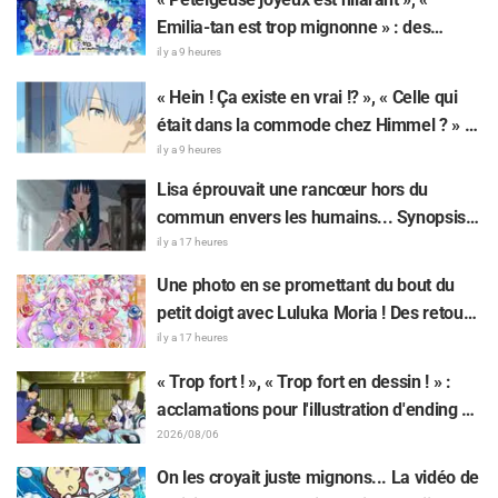
repas gargantuesque.
Emilia-tan est trop mignonne » : des
réactions enthousiastes après la
il y a 9 heures
révélation du visuel de l'événement des 10
« Hein ! Ça existe en vrai !? », « Celle qui
ans de l'anime « Re:Zero - Starting Life in
était dans la commode chez Himmel ? » :
Another World »
l’exposition de la « corne du Dragon Noir »
il y a 9 heures
apparue dans l’épisode 1 de « Frieren »
Lisa éprouvait une rancœur hors du
laisse les fans stupéfaits
commun envers les humains... Synopsis
et premières images de l'épisode 6 de
il y a 17 heures
l'anime « Goodbye, Lara » dévoilés !
Une photo en se promettant du bout du
petit doigt avec Luluka Moria ! Des retours
sur le compte rendu de la comédienne de
il y a 17 heures
doublage Nao Tōyama après avoir assisté
« Trop fort ! », « Trop fort en dessin ! » :
au Dream Stage de « Star Detective
acclamations pour l'illustration d'ending du
Precure! » : « C’est le W Arcana »
13e épisode dessinée par Asaki Yuikawa,
2026/08/06
la comédienne doublant le protagoniste
On les croyait juste mignons... La vidéo de
de « The Elusive Samurai »