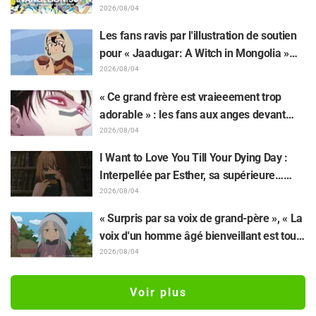
retentissement suite au dévoilement d'un
2026/08/04
superbe dessin de Hidenori Matsubara
Les fans ravis par l'illustration de soutien
représentant les trois filles de « Neon
pour « Jaadugar: A Witch in Mongolia »
Genesis Evangelion » en combinaison
dessinée par l'auteur de « Yowamushi
2026/08/04
Plugsuit
Pedal » : « Voilà ce qui se passe quand la
« Ce grand frère est vraieeement trop
personne avec le style le plus différent
adorable » : les fans aux anges devant
dessine ces personnages »
Choso se rapprochant de Yūji Itadori sur
2026/08/04
l'illustration inédite de l'exposition de
I Want to Love You Till Your Dying Day :
l'anime « JUJUTSU KAISEN »
Interpellée par Esther, sa supérieure…
Synopsis, visuels, bande-annonce WEB et
2026/08/04
affiches de l'épisode 5 de l'anime dévoilés
« Surpris par sa voix de grand-père », « La
voix d'un homme âgé bienveillant est tout
aussi superbe » : Akira Ishida en chef de
2026/08/04
clan dans l'épisode 6 de l'anime «
Jaadugar: A Witch in Mongolia »
Voir plus