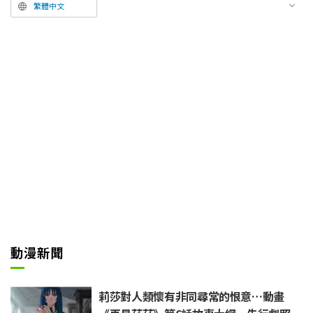
的特大號漢堡排——通稱“笨蛋般
繁體中文
巨大的漢堡排”。在這塊巨大肉排
的旁邊，配有白飯、沙拉和醬汁。
背景是從彷彿位於高樓層的窗邊座
位向下俯瞰的街景，這是一張展現
了芙莉蓮彷彿正悠閒地享受著特大
號餐點、十分可愛的照片。
動漫新聞
莉莎對人類懷有非同尋常的恨意…動畫