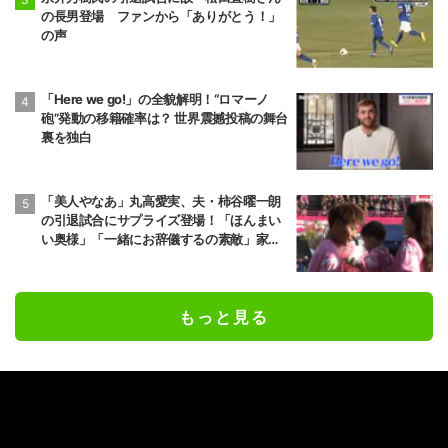
の長男登場 ファンから「ありがとう！」
の声
「Here we go!」の全貌解明！“ロマーノ
砲”発動の移籍確率は？ 世界震撼投稿の舞台
裏を独白
「美人やなあ」丸高愛実、夫・柿谷曜一朗
の引退試合にサプライズ登場！「ほんまい
い奥様」「一緒にお辞儀するの素敵」家族
愛が脚光
もっと見る