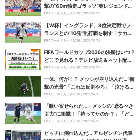
撃の“60m独走ゴラッソ”英レジェンドが
驚愕 10発乱打戦の「完璧な結末」【W
FIFAワールドカップ2026｜
2026/07/19
杯】
【W杯】イングランド、3位決定戦でフ
ランスとの“10発”乱打戦を制す！サカが
ハットトリック 2発のエムバペはW杯
FIFAワールドカップ2026｜
2026/07/19
最多通算22得点
FIFAワールドカップ2026の決勝はいつ？
どこで見れる？テレビ放送＆ネット配
信・日本時間キックオフ【W杯】
FIFAワールドカップ2026｜
2026/07/19
一体、何が！？ メッシが座り込んだ…“衝
撃の光景”「これは反則やろ」「泣ける
な」試合終了直後に見せたリアクション
FIFAワールドカップ2026｜
2026/07/16
が話題に「震えたわ」
「吸い寄せられた…」メッシの“恐るべき
引力”に衝撃！「待ってたのか？」「どっ
ちにしろ…」同点弾アシストのカラクリ
FIFAワールドカップ2026｜
2026/07/16
【W杯】
ピッチに倒れ込んだ… アルゼンチン代表