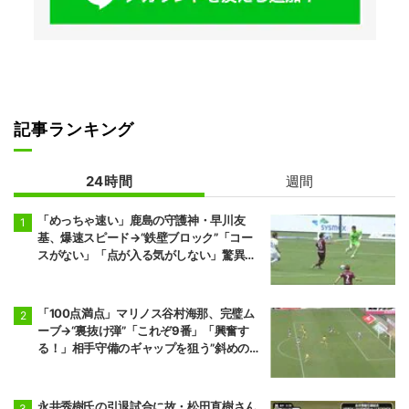
記事ランキング
24時間
週間
「めっちゃ速い」鹿島の守護神・早川友
基、爆速スピード→“鉄壁ブロック”「コー
スがない」「点が入る気がしない」驚異の
判断力と飛び出しでビッグセーブ
「100点満点」マリノス谷村海那、完璧ム
ーブ→“裏抜け弾”「これぞ9番」「興奮す
る！」相手守備のギャップを狙う”斜めの抜
け出し”
永井秀樹氏の引退試合に故・松田直樹さん