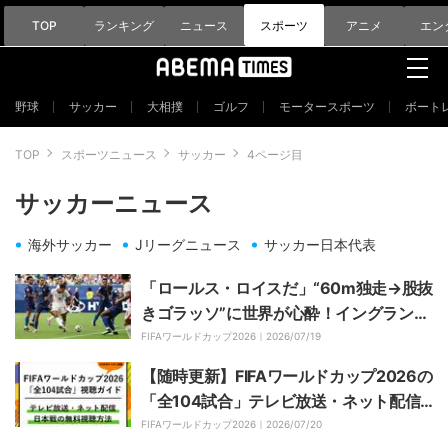
TOP
ランキング
ニュース
スポーツ
アニメ
エン
野球
サッカー
大相撲
ゴルフ
モータースポーツ
ボート
TOP
スポーツニュース
サッカー
4ページ目
サッカーニュース
海外サッカー
Jリーグニュース
サッカー日本代表
「ロールス・ロイスだ」“60m独走→股抜
きゴラッソ”に世界が心酔！イングランド
10番が「まるでジダン」「ありえない」
FIFAワールドカップ2026｜
2026/07/19
【W杯】
【随時更新】FIFAワールドカップ2026の
「全104試合」テレビ放送・ネット配信
まとめ｜日本時間キックオフ｜日本戦の
FIFAワールドカップ2026｜
2026/07/20