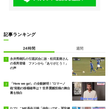
記事ランキング
24時間
週間
永井秀樹氏の引退試合に故・松田直樹さん
の長男登場 ファンから「ありがとう！」
の声
「Here we go!」の全貌解明！“ロマーノ
砲”発動の移籍確率は？ 世界震撼投稿の舞台
裏を独白
なでしこMF長谷川唯「仲良いです」冨安健