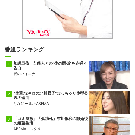
番組ランキング
加護亜依、芸能人との“体の関係”を赤裸々
告白
愛のハイエナ
“体重72キロの北川景子”ぽっちゃり体型公
表の理由
ななにー 地下ABEMA
「ゴミ屋敷」「孤独死」布川敏和の離婚後
の絶望生活
ABEMAエンタメ