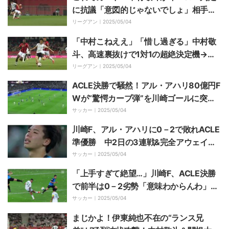
に抗議「意図的じゃないでしょ」相手の
顔面を直撃する“誤爆エルボー”の瞬間
リーグアン｜
2025/05/04
「中村こねええ」「惜し過ぎる」中村敬
斗、高速裏抜けで1対1の超絶決定機→逆
足シュートもゴールならず「今のは決め
リーグアン｜
2025/05/04
たかった」
ACLE決勝で騒然！アル・アハリ80億円F
Wが“驚愕カーブ弾”を川崎ゴールに突き
刺した瞬間「個の暴力すぎる」「ゲーム
サッカー｜
2025/05/04
のシュートやん」「凄すぎない？」
川崎F、アル・アハリに0－2で敗れACLE
準優勝 中2日の3連戦&完全アウェイの
逆境を跳ね返せず 死力尽くした選手た
サッカー｜
2025/05/04
ちの目には涙
「上手すぎて絶望…」川崎F、ACLE決勝
で前半は0－2劣勢「意味わからんわ」
「誰が止められるんですか？」先制点は
サッカー｜
2025/05/04
アル・アハリFWのスーパーミドル
まじかよ！伊東純也不在の“ランス兄