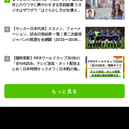
洋とのウワサに爽やかすぎる笑顔披露 スタ
ジオはザワザワ「はぐらかし方が女優さ
ん！」
【サッカー日本代表】スタメン、フォーメ
ーション、試合日程結果 一覧｜第二次森保
ジャパンの戦歴を全網羅（2023〜2026
年）
【随時更新】FIFAワールドカップ2026の
「全104試合」テレビ放送・ネット配信ま
とめ｜日本時間キックオフ｜日本戦の無料
視聴方法
もっと見る