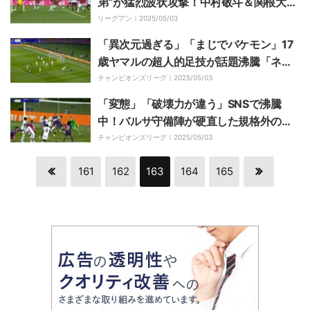
弟”が猛烈波状攻撃！中村敬斗＆関根大輝
の“弟”コンビが連続シュートでゴール強
リーグアン｜
2025/05/03
襲の瞬間
「異次元過ぎる」「まじでバケモン」17
歳ヤマルの超人的足技が話題沸騰「ネイ
マールやん」スタジアムがどよめく足裏
チャンピオンズリーグ｜
2025/05/03
ロール＆バックステップ
「変態」「破壊力が違う」SNSで沸騰
中！バルサ守備陣が硬直した規格外のバ
イシクルシュート炸裂の瞬間
チャンピオンズリーグ｜
2025/05/03
161
162
163
164
165