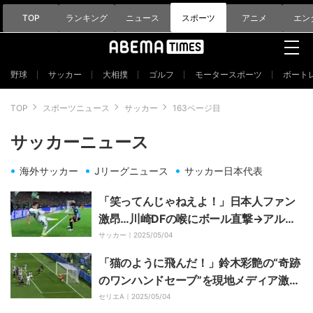
TOP
ランキング
ニュース
スポーツ
アニメ
エン
野球
サッカー
大相撲
ゴルフ
モータースポーツ
ボート
TOP
スポーツニュース
サッカー
163ページ目
サッカーニュース
海外サッカー
Jリーグニュース
サッカー日本代表
「笑ってんじゃねえよ！」日本人ファン
激昂…川崎DFの喉にボール直撃→アル・
アハリDFが“不敵なニヤニヤ”「腹立つ
サッカー｜
2025/05/04
わ」「へへみたいな顔が…」【ACLE決
「猫のように飛んだ！」鈴木彩艶の“奇跡
勝】
のワンハンドセーブ”を現地メディア激賞
「傑作級の瞬発力」「決定的」至近距離
セリエA｜
2025/05/04