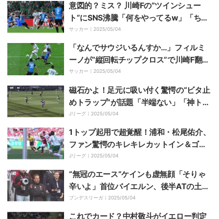
ローボールに超反応した瞬間
意図的？ミス？ 川崎Fの“ツインシュー
ト”にSNS沸騰「何をやってるw」「ちゃ
んと狙った」「キャプテン翼ばり」珍し
サッカー｜
2025/05/04
すぎるフリーキックの瞬間【ACLE決勝】
「なんでサウジいるんすか…」フィルミ
ーノが“縦回転チップクロス”で川崎F翻弄
→ファン脱帽「意味不明な体勢から理不
サッカー｜
2025/05/04
尽な精度」「個の力で圧倒」「さすがす
磁石かよ！足元に吸い付く驚愕の“ビタ止
ぎる」【ACLE決勝】
めトラップ”が話題「半端ない」「神トラ
ップ」背後からのロングボールを走りな
Jリーグ｜
2025/05/04
がら完璧クッションでおさめた瞬間
1トップ起用で超覚醒！浦和・松尾佑介、
ファン驚愕のキレキレカットイン＆ゴラ
ッソ！「絶好調」「完璧すぎ」鮮やか過
Jリーグ｜
2025/05/04
ぎるコントロールショットに「ひとりで
“無冠のエース”ケインも虚無顔「そりゃ
やってのけたな」
辛いよ」首位バイエルン、後半ATの土壇
場失点でリーグ優勝がお預けに「誰より
ブンデスリーガ｜
2025/05/04
も優勝を心待ちにしてたもんな」
これでカード？中村敬斗がイエロー判定