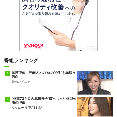
番組ランキング
加護亜依、芸能人との“体の関係”を赤裸々
告白
愛のハイエナ
“体重72キロの北川景子”ぽっちゃり体型公
表の理由
ななにー 地下ABEMA