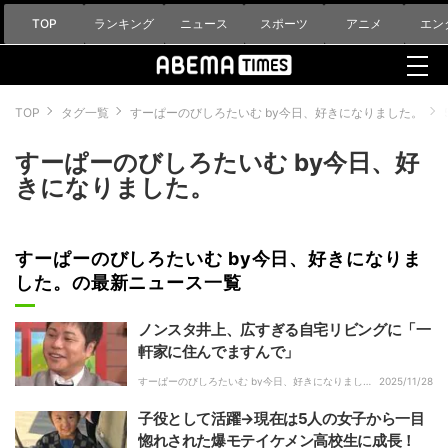
TOP
ランキング
ニュース
スポーツ
アニメ
エン
TOP
タグ一覧
すーぱーのびしろたいむ by今日、好きになりました。
すーぱーのびしろたいむ by今日、好
きになりました。
すーぱーのびしろたいむ by今日、好きになりま
した。の最新ニュース一覧
ノンスタ井上、広すぎる自宅リビングに「一
軒家に住んでますんで」
すーぱーのびしろたいむ by今日、好きになりまし
2025/11/28
た。｜
子役として活躍→現在は5人の女子から一目
惚れされた爆モテイケメン高校生に成長！