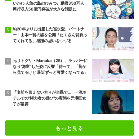
いかわ 人魚の島のひみつ』動員350万人・
興行収入50億円突破が大きな話題に
約20年ぶりに出産した冨永愛、パートナ
ー・山本一賢の姿を公開「たくさん背負っ
てくれてる」感謝の思いをつづる
元リトグリ・Manaka（25）、ラッパーに
なり“激変”した姿に反響「待って」「昔か
ら見てるけど 最近ずっと可愛くなってる」
「名前を言えない方々が全裸で…」一流ホ
テルでの"権力者の遊び"の実態を元港区女
子が暴露
もっと見る