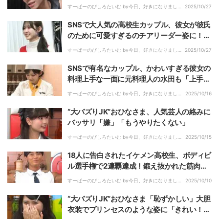
ヶ月なら…」
すーぱーのびしろたいむ by今日、好きになりまし
2025/10/27
た。｜
SNSで大人気の高校生カップル、彼女が彼氏
のために可愛すぎるのチアリーダー姿に！野
田クリスタル「幸せそうだな」羨望の眼差し
すーぱーのびしろたいむ by今日、好きになりまし
2025/10/27
た。｜
SNSで有名なカップル、かわいすぎる彼女の
料理上手な一面に元料理人の水田も「上手や
ね」「美味しいです」と太鼓判
すーぱーのびしろたいむ by今日、好きになりまし
2025/10/16
た。｜
“大バズりJK”おひなさま、人気芸人の絡みに
バッサリ「嫌」「もうやりたくない」
すーぱーのびしろたいむ by今日、好きになりまし
2025/10/15
た。｜
18人に告白されたイケメン高校生、ボディビ
ル選手権で2連覇達成！鍛え抜かれた筋肉披
露
すーぱーのびしろたいむ by今日、好きになりまし
2025/10/10
た。｜
“大バズりJK”おひなさま「恥ずかしい」大胆
衣装でプリンセスのような姿に「きれい！」