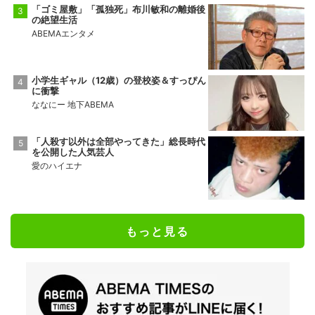
「ゴミ屋敷」「孤独死」布川敏和の離婚後
の絶望生活
ABEMAエンタメ
小学生ギャル（12歳）の登校姿＆すっぴん
に衝撃
ななにー 地下ABEMA
「人殺す以外は全部やってきた」総長時代
を公開した人気芸人
愛のハイエナ
もっと見る