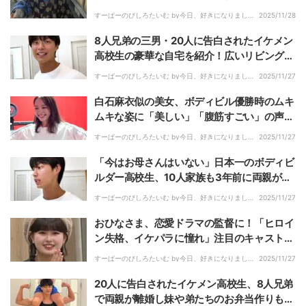
すーぱーのびしろたいむ by今日、好きになりまし
2025/11/28
た。｜
8人兄弟の三男・20人に告白されたイケメン
高校生の豪華な自宅を紹介！広いリビングに
「お店みたい！」
すーぱーのびしろたいむ by今日、好きになりまし
2025/11/27
た。｜
白石麻衣似の美女、ボディビル優勝時のムキ
ムキな姿に「美しい」「腹筋すごい」の声！
弟は20人に告白されたイケメン高校生
すーぱーのびしろたいむ by今日、好きになりまし
2025/11/27
た。｜
「今はお母さんはいない」日本一のボディビ
ルダー高校生、10人家族も3年前に両親が離
婚「父が男でひとつで育ててくれた」
すーぱーのびしろたいむ by今日、好きになりまし
2025/11/27
た。｜
おひなさま、恋愛ドラマの監督に！「ヒロイ
ン失格、イケパラに憧れ」注目のキャストは
「顔が良さげな2人を選びました」
すーぱーのびしろたいむ by今日、好きになりまし
2025/11/27
た。｜
20人に告白されたイケメン高校生、8人兄弟
で両親が離婚し妹や弟たちのお弁当作りも担