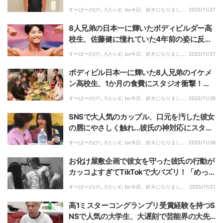
当「参観日や運動会も来てくれる」「家では
すーぱーのびしろたいむ by今日、好きになりまし
2025/11/27
た。｜
一番モテない」
8人兄弟の日本一に輝いたボディビルダー高
校生、佐藤健に憧れていた4年前の姿に反響
「かっこええやん！」
すーぱーのびしろたいむ by今日、好きになりまし
2025/11/27
た。｜
ボディビル日本一に輝いた8人兄弟のイケメ
ン高校生、1か月の食費にスタジオ衝撃！
「卵は1日10個食べる」
すーぱーのびしろたいむ by今日、好きになりまし
2025/11/26
た。｜
SNSで大人気のカップル、口元を汚した彼女
の唇にやさしく触れ…彼氏の神対応にスタジ
オ絶賛！彼女も「優しくてびっくりした」
すーぱーのびしろたいむ by今日、好きになりまし
2025/11/26
た。｜
お化け屋敷企画で彼女を守った彼氏の行動が
カッコよすぎてTikTokで大バズリ！「めっ
ちゃキュンキュンする」「何回見てもい
すーぱーのびしろたいむ by今日、好きになりまし
2025/11/21
た。｜
い！」
高1ミスターコングランプリ受賞経験を持つS
NSで人気の大学生、大遅刻で芸能界の大先