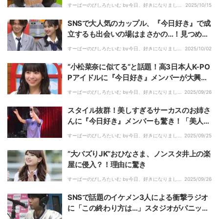
絶賛の声集まる
すーぱーのびしろたいむ by今日、好きになりまし
2025/10/15
た。｜
SNSで大人気のカップル、『今日好き』で成
立するも出会いの場はまさかの…！見つめ合
いイチャイチャ
すーぱーのびしろたいむ by今日、好きになりまし
2025/10/02
た。｜
“小松菜奈に似てる”と話題！高3日本人K-PO
Pアイドルに『今日好き』メンバーが大興
奮！
すーぱーのびしろたいむ by今日、好きになりまし
2025/09/26
た。｜
スタイル抜群！美しすぎるサーカスのお姉さ
んに『今日好き』メンバーも驚き！「美人先
生がきました」
すーぱーのびしろたいむ by今日、好きになりまし
2025/09/25
た。｜
“大バズりJK”おひなさま、ノンスタ井上の楽
屋に侵入？！理由に驚き
すーぱーのびしろたいむ by今日、好きになりまし
2025/09/26
た。｜
SNSで話題のイケメン3人による衝撃ラジオ
に「この終わり方は…」スタジオがパニック
に