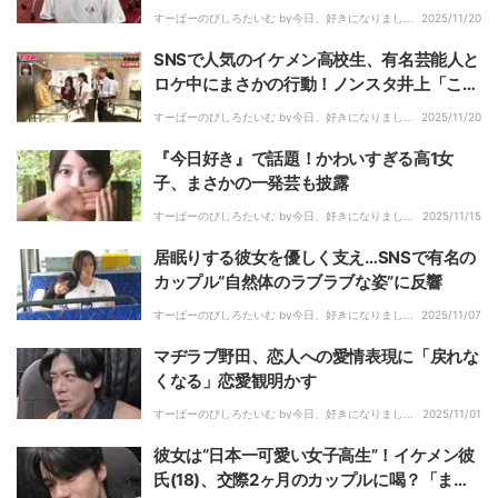
輩を待たせてしまい顔面蒼白…「遅刻してき
すーぱーのびしろたいむ by今日、好きになりまし
2025/11/20
た。｜
たやつがイメチェンしてくな」
SNSで人気のイケメン高校生、有名芸能人と
ロケ中にまさかの行動！ノンスタ井上「これ
はダメ」芸能界の先輩としてダメ出し
すーぱーのびしろたいむ by今日、好きになりまし
2025/11/20
た。｜
『今日好き』で話題！かわいすぎる高1女
子、まさかの一発芸も披露
すーぱーのびしろたいむ by今日、好きになりまし
2025/11/15
た。｜
居眠りする彼女を優しく支え…SNSで有名の
カップル“自然体のラブラブな姿”に反響
すーぱーのびしろたいむ by今日、好きになりまし
2025/11/07
た。｜
マヂラブ野田、恋人への愛情表現に「戻れな
くなる」恋愛観明かす
すーぱーのびしろたいむ by今日、好きになりまし
2025/11/01
た。｜
彼女は“日本一可愛い女子高生”！イケメン彼
氏(18)、交際2ヶ月のカップルに喝？「まだ2