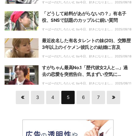
すーぱーのびしろたいむ by今日、好きになりまし
2025/09/18
た。｜
「どうして給料があがらないの？」有名子
役、SNSで話題のカップルに鋭い質問
すーぱーのびしろたいむ by今日、好きになりまし
2025/09/18
た。｜
最近改名した有名タレントの妹(20)、交際歴
3年以上のイケメン彼氏との結婚に言及
すーぱーのびしろたいむ by今日、好きになりまし
2025/09/18
た。｜
すがちゃん最高No.1「歴代彼女2人と…」過
去の恋愛を突然告白、気まずい空気に…
すーぱーのびしろたいむ by今日、好きになりまし
2025/09/11
た。｜
3
4
5
6
7