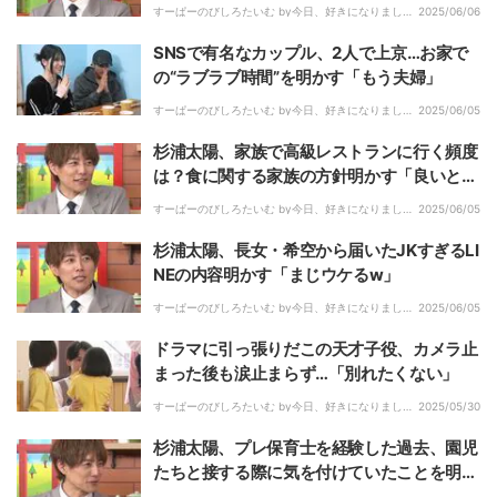
供たちが家に12人いるときは…」
すーぱーのびしろたいむ by今日、好きになりまし
2025/06/06
た。｜
SNSで有名なカップル、2人で上京…お家で
の“ラブラブ時間”を明かす「もう夫婦」
すーぱーのびしろたいむ by今日、好きになりまし
2025/06/05
た。｜
杉浦太陽、家族で高級レストランに行く頻度
は？食に関する家族の方針明かす「良いとこ
ろも知っておかないと」
すーぱーのびしろたいむ by今日、好きになりまし
2025/06/05
た。｜
杉浦太陽、長女・希空から届いたJKすぎるLI
NEの内容明かす「まじウケるw」
すーぱーのびしろたいむ by今日、好きになりまし
2025/06/05
た。｜
ドラマに引っ張りだこの天才子役、カメラ止
まった後も涙止まらず…「別れたくない」
すーぱーのびしろたいむ by今日、好きになりまし
2025/05/30
た。｜
杉浦太陽、プレ保育士を経験した過去、園児
たちと接する際に気を付けていたことを明か
す