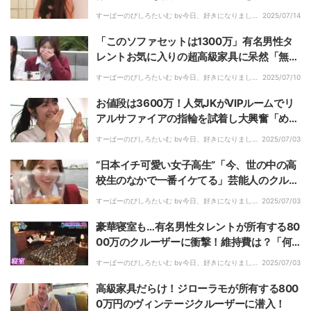
間に衝撃「ここはどこで何なのか」
すーぱーのびしろたいむ by今日、好きになりまし
2025/07/14
た。｜
「このソファセットは1300万」有名男性タ
レントお気に入りの超高級家具に呆然「無理
だよ……」
すーぱーのびしろたいむ by今日、好きになりまし
2025/07/10
た。｜
お値段は3600万！人気JKがVIPルームでリ
アルサファイアの指輪を試着し大興奮「めっ
ちゃキレイ…」「幸せになります」
すーぱーのびしろたいむ by今日、好きになりまし
2025/07/03
た。｜
“日本イチ可愛い女子高生”「今、世の中の高
校生のなかで一番イケてる」芸能人のクルー
ザーで贅沢パーティ
すーぱーのびしろたいむ by今日、好きになりまし
2025/07/03
た。｜
豪華寝室も…有名男性タレントが所有する80
00万のクルーザーに衝撃！維持費は？「何
百万」
すーぱーのびしろたいむ by今日、好きになりまし
2025/07/03
た。｜
高級家具だらけ！ジローラモが所有する800
0万円のヴィンテージクルーザーに潜入！