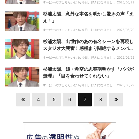
すーぱーのびしろたいむ by今日、好きになりまし
2025/05/29
た。｜
杉浦太陽、意外な本名を明かし驚きの声「え
え！」
すーぱーのびしろたいむ by今日、好きになりまし
2025/05/29
た。｜
杉浦太陽、出世作のあの有名シーンを再現し
スタジオ大興奮！感極まり悶絶するメンバー
も
すーぱーのびしろたいむ by今日、好きになりまし
2025/05/29
た。｜
杉浦太陽、娘・希空の思春期明かす「パパが
無理」「目を合わせてくれない」
すーぱーのびしろたいむ by今日、好きになりまし
2025/05/29
た。｜
4
5
6
7
8