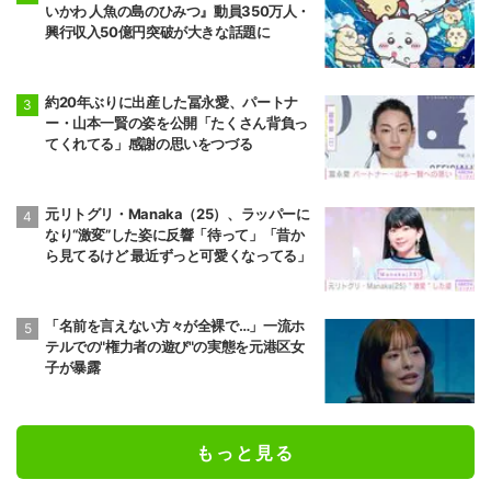
いかわ 人魚の島のひみつ』動員350万人・
興行収入50億円突破が大きな話題に
約20年ぶりに出産した冨永愛、パートナ
ー・山本一賢の姿を公開「たくさん背負っ
てくれてる」感謝の思いをつづる
元リトグリ・Manaka（25）、ラッパーに
なり“激変”した姿に反響「待って」「昔か
ら見てるけど 最近ずっと可愛くなってる」
「名前を言えない方々が全裸で…」一流ホ
テルでの"権力者の遊び"の実態を元港区女
子が暴露
もっと見る