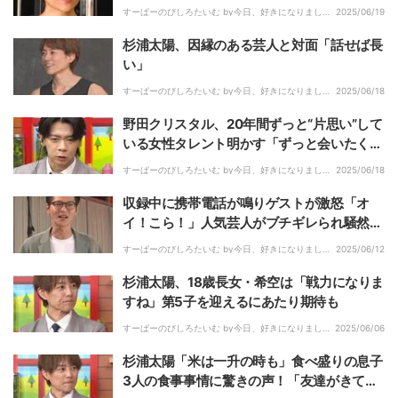
すーぱーのびしろたいむ by今日、好きになりまし
2025/06/19
た。｜
杉浦太陽、因縁のある芸人と対面「話せば長
い」
すーぱーのびしろたいむ by今日、好きになりまし
2025/06/18
た。｜
野田クリスタル、20年間ずっと“片思い”して
いる女性タレント明かす「ずっと会いたく
て」「ひとりの男として認められたい」
すーぱーのびしろたいむ by今日、好きになりまし
2025/06/18
た。｜
収録中に携帯電話が鳴りゲストが激怒「オ
イ！こら！」人気芸人がブチギレられ騒然
「お前に大事な用事なんかねぇだろ！」相方
すーぱーのびしろたいむ by今日、好きになりまし
2025/06/12
た。｜
も怒り
杉浦太陽、18歳長女・希空は「戦力になりま
すね」第5子を迎えるにあたり期待も
すーぱーのびしろたいむ by今日、好きになりまし
2025/06/06
た。｜
杉浦太陽「米は一升の時も」食べ盛りの息子
3人の食事事情に驚きの声！「友達がきて子