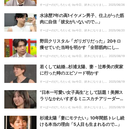
すーぱーのびしろたいむ by今日、好きになりまし
2025/06/26
た。｜
水泳歴7年の高1イケメン男子、仕上がった筋
肉に自信「彼女がいないので…」
すーぱーのびしろたいむ by今日、好きになりまし
2025/06/20
た。｜
野田クリスタル「ガリガリだった」20キロ
痩せていた当時を明かす「全部筋肉にし
て…」
すーぱーのびしろたいむ by今日、好きになりまし
2025/06/19
た。｜
若くして結婚…杉浦太陽、妻・辻希美の実家
に行った時のエピソード明かす
すーぱーのびしろたいむ by今日、好きになりまし
2025/06/19
た。｜
“日本一可愛い女子高生”として話題！美脚ス
ラリなかわいすぎるミニスカチアリーダー姿
に彼氏も惚れ惚れ
すーぱーのびしろたいむ by今日、好きになりまし
2025/06/19
た。｜
杉浦太陽「妻にモテたい」10年間筋トレし続
ける本当の理由「5人目も生まれるので…」