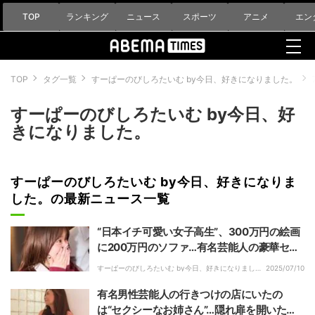
TOP
ランキング
ニュース
スポーツ
アニメ
エン
TOP
タグ一覧
すーぱーのびしろたいむ by今日、好きになりました。
すーぱーのびしろたいむ by今日、好
きになりました。
すーぱーのびしろたいむ by今日、好きになりま
した。の最新ニュース一覧
“日本イチ可愛い女子高生”、300万円の絵画
に200万円のソファ…有名芸能人の豪華セカ
ンドハウスに興奮！
すーぱーのびしろたいむ by今日、好きになりまし
2025/07/10
た。｜
有名男性芸能人の行きつけの店にいたの
は“セクシーなお姉さん”…隠れ扉を開いた空