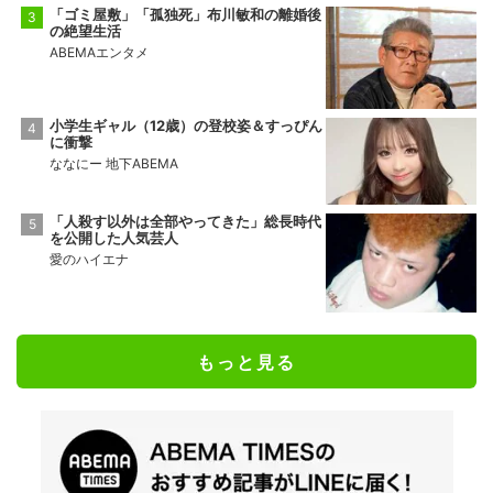
「ゴミ屋敷」「孤独死」布川敏和の離婚後
の絶望生活
ABEMAエンタメ
小学生ギャル（12歳）の登校姿＆すっぴん
に衝撃
ななにー 地下ABEMA
「人殺す以外は全部やってきた」総長時代
を公開した人気芸人
愛のハイエナ
もっと見る