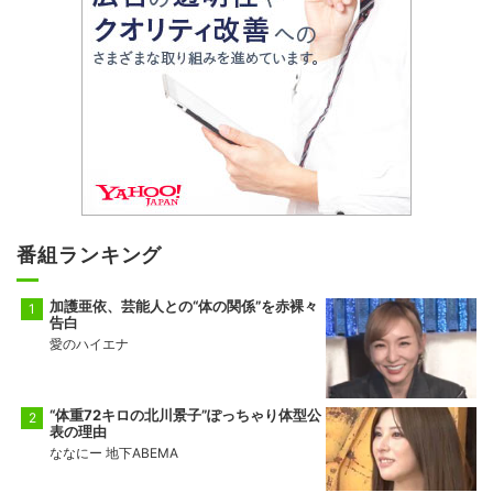
番組ランキング
加護亜依、芸能人との“体の関係”を赤裸々
告白
愛のハイエナ
“体重72キロの北川景子”ぽっちゃり体型公
表の理由
ななにー 地下ABEMA