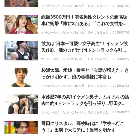
すーぱーのびしろたいむ by今日、好きになりまし
2025/07/03
た。｜
総額3500万円！有名男性タレントの超高級
車に衝撃「家に3台ある」「これで女性をホ
テルに迎えに行く」
すーぱーのびしろたいむ by今日、好きになりまし
2025/07/03
た。｜
彼女は“日本一可愛い女子高生”！イケメン彼
氏(18)、腕の力だけで4トントラックを引っ
張る偉業に現場が衝撃
すーぱーのびしろたいむ by今日、好きになりまし
2025/06/27
た。｜
杉浦太陽、愛娘・希空と「会話が増えた」き
っかけ明かす、娘の恋模様に本音も
すーぱーのびしろたいむ by今日、好きになりまし
2025/06/26
た。｜
水泳歴7年の高1イケメン男子、ムキムキの筋
肉で約4トントラックを引っ張り…野田クリ
スタル驚愕「すごいな！」
すーぱーのびしろたいむ by今日、好きになりまし
2025/06/26
た。｜
野田クリスタル、高校時代に『学校へ行こ
う！』出演で大モテに！当時を明かす