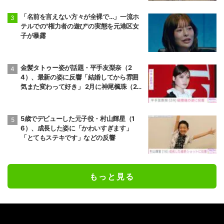
「名前を言えない方々が全裸で…」一流ホ
テルでの"権力者の遊び"の実態を元港区女
子が暴露
金髪タトゥー姿が話題・平手友梨奈（2
4）、最新の姿に反響「結婚してから雰囲
気また変わって好き」 2月に神尾楓珠（2
7）と電撃婚
5歳でデビューした元子役・村山輝星（1
6）、成長した姿に「かわいすぎます」
「とてもステキです」などの反響
もっと見る