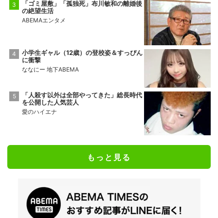
「ゴミ屋敷」「孤独死」布川敏和の離婚後
の絶望生活
ABEMAエンタメ
小学生ギャル（12歳）の登校姿＆すっぴん
に衝撃
ななにー 地下ABEMA
「人殺す以外は全部やってきた」総長時代
を公開した人気芸人
愛のハイエナ
もっと見る