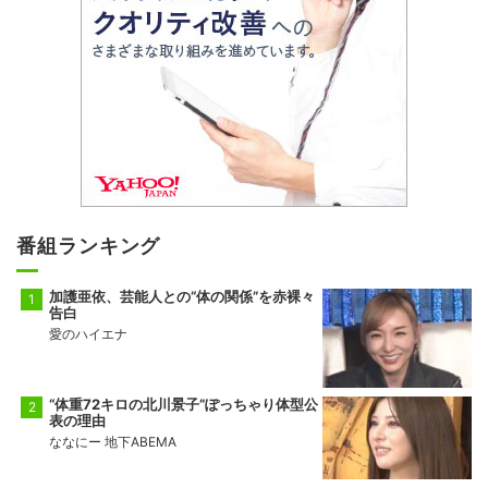
番組ランキング
加護亜依、芸能人との“体の関係”を赤裸々
告白
愛のハイエナ
“体重72キロの北川景子”ぽっちゃり体型公
表の理由
ななにー 地下ABEMA