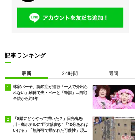
記事ランキング
最新
24時間
週間
林家パー子、認知症が進行「一人で外出ら
れない」難聴で夫・ペーと「筆談」…自宅
全焼から約1年
「8階にどうやって描いた？」日光鬼怒
川・廃ホテルに“巨大落書き” 「10分あれば
いける」「無許可で描かれた可能性」現役
アーティストらが見解