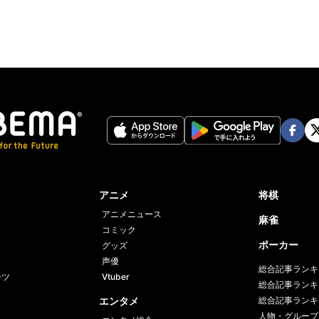
Face
Twi
book
er
アニメ
将棋
アニメニュース
麻雀
コミック
ポーカー
グッズ
声優
総合記事ランキ
ーツ
Vtuber
総合記事ランキ
エンタメ
総合記事ランキ
人物・グループ