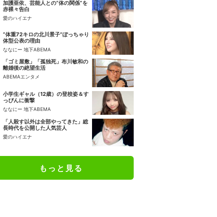
加護亜依、芸能人との“体の関係”を
赤裸々告白
愛のハイエナ
“体重72キロの北川景子”ぽっちゃり
体型公表の理由
ななにー 地下ABEMA
「ゴミ屋敷」「孤独死」布川敏和の
離婚後の絶望生活
ABEMAエンタメ
小学生ギャル（12歳）の登校姿＆す
っぴんに衝撃
ななにー 地下ABEMA
「人殺す以外は全部やってきた」総
長時代を公開した人気芸人
愛のハイエナ
もっと見る