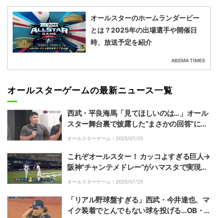
オールスターのホームランダービー
とは？2025年の出場選手や開催日
時、放送予定を紹介
ABEMA TIMES
オールスターゲームの最新ニュース一覧
西武・平良海馬「見てほしいのは…」オール
スター舞台裏で披露した“まさかの回答”に大
爆笑「おまえらw」「凝視します」
オールスターゲーム｜
2025/07/25
これぞオールスター！ カッコよすぎる巨人→
阪神“チャンテメドレー”がハマスタで実現…
期待に応える豪快アーチに野球ファン大歓喜
オールスターゲーム｜
2025/07/25
「リアル野球盤すぎる」西武・今井達也、マ
イク装着でとんでもない球を投げる…OB・