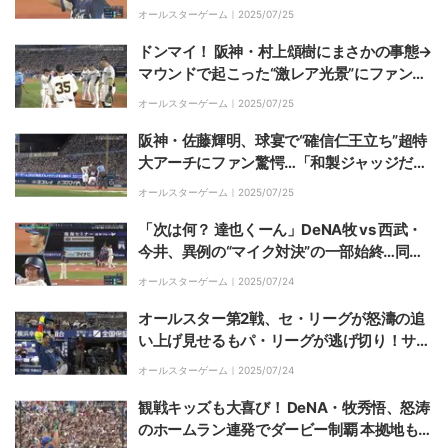
松坂大輔氏と“レジェンド共演”にファン歓喜
オールスターゲーム｜
2025/07/25
ドンマイ！ 阪神・村上頌樹にまさかの事態→
マウンドで起こった“激レア光景”にファンほ
っこり「めったに見られないぞ」
オールスターゲーム｜
2025/07/25
阪神・佐藤輝明、球宴で“確信仁王立ち”超特
大アーチにファン驚愕…「和製ジャッジだ」
ハマスタの“ほぼ場外”にぶち込む衝撃弾
オールスターゲーム｜
2025/07/25
「次は何？ 達也くーん」DeNA牧 vs 西武・
今井、異例の“マイク対決”の一部始終…同級
生ならではの“煽りあい合戦”に視聴者爆笑
オールスターゲーム｜
2025/07/24
オールスター第2戦、セ・リーグが怒濤の追
い上げ見せるもパ・リーグが逃げ切り！サイ
クル未達も清宮幸太郎が完璧な1発
オールスターゲーム｜
2025/07/24
観戦キッズも大喜び！ DeNA・牧秀悟、怒涛
のホームラン連発でダービー制覇 本拠地も大