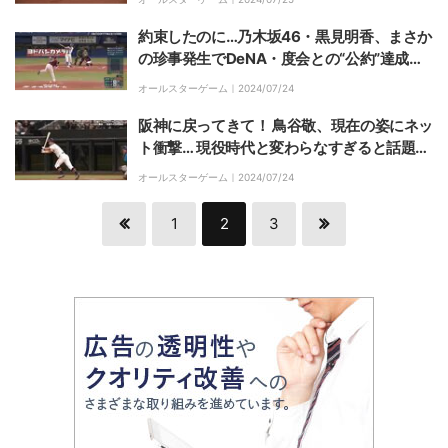
やな」SNS沸騰
約束したのに…乃木坂46・黒見明香、まさか
の珍事発生でDeNA・度会との“公約”達成さ
れず落胆の瞬間「ピースのことは忘れていま
オールスターゲーム｜
2024/07/24
すね」
阪神に戻ってきて！ 鳥谷敬、現在の姿にネッ
ト衝撃… 現役時代と変わらなすぎると話題に
「選球眼良すぎやろ」「カッコ良すぎｗ」
オールスターゲーム｜
2024/07/24
1
2
3