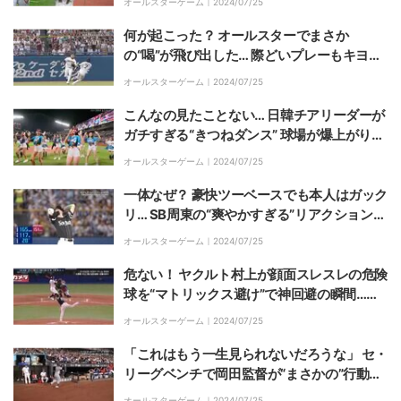
オールスターゲーム｜
2024/07/25
何が起こった？ オールスターでまさか
の“喝”が飛び出した… 際どいプレーもキヨシ
はキッパリ「悪いことには悪いと言ったほう
オールスターゲーム｜
2024/07/25
が」
こんなの見たことない… 日韓チアリーダーが
ガチすぎる“きつねダンス” 球場が爆上がり
「キレッキレだな」「ここまでになるとは」
オールスターゲーム｜
2024/07/25
一体なぜ？ 豪快ツーベースでも本人はガック
リ… SB周東の“爽やかすぎる”リアクションが
話題に「惜しかったなw」「ウキョーかわい
オールスターゲーム｜
2024/07/25
い」
危ない！ ヤクルト村上が顔面スレスレの危険
球を“マトリックス避け”で神回避の瞬間…球
宴でまさかの暴投にも紳士対応「反射神経す
オールスターゲーム｜
2024/07/25
ご」「村上かっこいい」
「これはもう一生見られないだろうな」 セ・
リーグベンチで岡田監督が“まさかの”行動
球宴史に残る奇跡の光景「どんでんいい笑顔
オールスターゲーム｜
2024/07/25