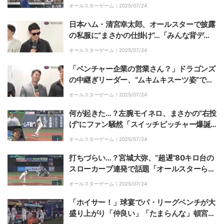
熱狂「横浜優勝！」
オールスターゲーム｜
2025/07/24
日本ハム・清宮幸太郎、オールスターで披露
の私服に“まさかの仕掛け”…「みんな背デカ
イんで」超ゴージャスな“厚底”にファン驚愕
オールスターゲーム｜
2025/07/24
「ベンチャー企業の営業さん？」ドラゴンズ
の中継ぎリーダー、“ムキムキスーツ姿”で渾
身ギャグ披露…オールスターで「爪痕残し
オールスターゲーム｜
2025/07/24
た」ファン爆笑
何が起きた…？左腕モイネロ、まさかの“右投
げ”にファン騒然「スイッチピッチャー爆誕
w」「速いw」124キロを出した衝撃の瞬間
オールスターゲーム｜
2025/07/24
打ちづらい…？宮城大弥、“超遅”80キロ台の
スローカーブ連発で話題「オールスターらし
いw」「でたw」強打者たちを翻弄した瞬間
オールスターゲーム｜
2025/07/24
「ホイサー！」球宴でパ・リーグベンチが大
盛り上がり「仲良い」「たまらんな」頓宮裕