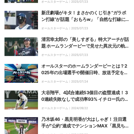
オールスターゲーム｜
2025/07/23
り上げる
新庄劇場がキタ！まさかのくじ引き“ガラポ
ン打線”が話題「おもろw」「自然な打線に
なってるw」ファン失笑
オールスターゲーム｜
2025/07/23
清宮幸太郎の「美しすぎる」特大アーチが話
題 ホームランダービーで見せた異次元の軌道
「えぐい」「やっぱ化け物」
オールスターゲーム｜
2025/07/23
オールスターのホームランダービーとは？2
025年の出場選手や開催日時、放送予定を紹
介【プロ野球】
オールスターゲーム｜
2025/07/24
大谷翔平、4試合連続53個目の盗塁達成！ 3
0連続失敗なしで成功率93% イチロー氏の記
録にあと「3」
オールスターゲーム｜
2024/09/22
乃木坂46・黒見明香が大はしゃぎ！ 注目選
手が“公約”達成でテンションMAX「黒見ちゃ
ん嬉しそうw」「度会いいやつだなー」