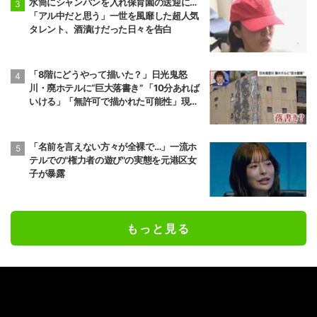
水筒にシャンパンを入れ保育園の送迎に…
「アル中だと思う」一世を風靡した超人気
タレント、酒漬けだった日々を告白
「8階にどうやって描いた？」日光鬼怒
川・廃ホテルに“巨大落書き” 「10分あれば
いける」「無許可で描かれた可能性」現役
アーティストらが見解
「名前を言えない方々が全裸で…」一流ホ
テルでの"権力者の遊び"の実態を元港区女
子が暴露
もっと見る