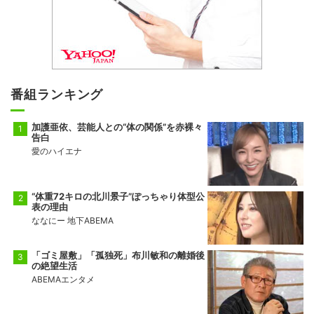
番組ランキング
加護亜依、芸能人との“体の関係”を赤裸々
告白
愛のハイエナ
“体重72キロの北川景子”ぽっちゃり体型公
表の理由
ななにー 地下ABEMA
「ゴミ屋敷」「孤独死」布川敏和の離婚後
の絶望生活
ABEMAエンタメ