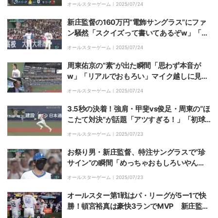
真の劇的3ランで球場大熱狂
オールスターゲーム｜
2025/07/24
新庄監督の160万円“電飾サングラス”にファ
ン騒然「スクイズって書いてあるぞw」「く
っそわろたw」
オールスターゲーム｜
2025/07/24
周東佑京の“素”が出た瞬間「思わず本音が
w」「リアルでおもろい」マイク越しに見せ
たリアクションが話題
オールスターゲーム｜
2025/07/24
3.5秒の決着！強肩・甲斐vs俊足・周東の“ほ
こたて対決”が話題「アツすぎる！」「初球
から走ったよw」
オールスターゲーム｜
2025/07/23
お祭り男・新庄監督、特注サングラスで“珍
サイン”の瞬間「めっちゃおもしろいやん
w」「新庄らしいw」スクイズ失敗で思わず
オールスターゲーム｜
2025/07/23
崩れ落ちる様子
オールスター第1戦はパ・リーグが5ー1で快
勝！頓宮裕真は豪快3ランでMVP 新庄監督
はガチャポン打順考案にサングラス電飾で盛