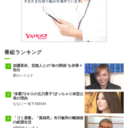
番組ランキング
加護亜依、芸能人との“体の関係”を赤裸々
告白
愛のハイエナ
“体重72キロの北川景子”ぽっちゃり体型公
表の理由
ななにー 地下ABEMA
「ゴミ屋敷」「孤独死」布川敏和の離婚後
の絶望生活
ABEMAエンタメ