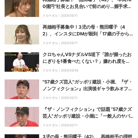
0億円”社長とお見合いで前のめり…握手求め
「喋るより肌の感じでわかる」
クロナダル｜
2025/03/11
再婚相手募集中！3児の母・熊田曜子（4
2）、インスタにDMが殺到「17歳の子から
来た」
クロナダル｜
2025/03/11
クロちゃんVSナダルVS堤下「誰が握ったお
にぎりを1番食べたくない？」嫌われ度をガ
チ調査「不潔なのはキャラだけかと思ってい
クロナダル｜
2025/03/04
たけど…」
"57歳クズ芸人"ガッポリ建設・小堀、『ザ・
ノンフィクション』出演後ギャラ飲みオファ
ーが殺到「先週は22万円稼いだ」
クロナダル｜
2025/02/11
『ザ・ノンフィクション』で話題 “57歳クズ
芸人”ガッポリ建設・小堀に「一般人のヤバ
い奴」ナダル＆クロちゃんもドン引き
クロナダル｜
2025/02/11
3児の母・熊田曜子（42）、再婚相手の理想