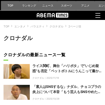
TOP
ランキング
ニュース
スポーツ
アニメ
エン
TOP
エンタメ
バラエティ
クロナダル
2ページ目
クロナダル
クロナダルの最新ニュース一覧
ライス関町、舞台「ハリポタ」で“いじめ疑
惑”も否定「ペットボトルにうんこって書か
れてた」
クロナダル｜
2025/11/19
「素人はSNSするな」ナダル、チョコプラの
炎上について本音「もう芸人もSNSやめたら
いい」
クロナダル｜
2025/10/29