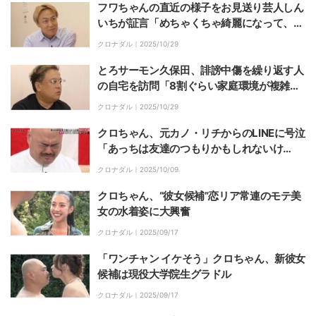
フワちゃんの直近の様子をお見送り芸人しん
いちが証言「めちゃくちゃ綺麗になって、普
通に女の子として見れました」
クロナダル｜
2025/10/29
とろサーモン久保田、誹謗中傷を繰り返す人
の自宅を訪問「8割ぐらい家庭環境が複雑な
人だった」
クロナダル｜
2025/10/29
クロちゃん、元カノ・リチからのLINEに号泣
「あっちは友達のつもりかもしれないけ
ど…」
クロナダル｜
2025/10/09
クロちゃん、“彼女候補”恋リア常連のモテ美
女の水着姿に大興奮
クロナダル｜
2025/09/17
「ワンチャン イケそう」クロちゃん、新彼女
候補は現役大学院生グラドル
クロナダル｜
2025/09/17