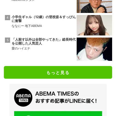
小学生ギャル（12歳）の登校姿＆すっぴん
に衝撃
ななにー 地下ABEMA
「人殺す以外は全部やってきた」総長時代
を公開した人気芸人
愛のハイエナ
もっと見る