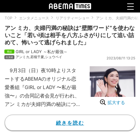
TOP
エンタメニュース
リアリティーショー
アン ミカ、夫婦円満の秘
アン ミカ、夫婦円満の秘訣は“壁際ワード”を使わな
いこと「若い頃は相手を八方ふさがりにして追い詰
めて、怖いって逃げられました」
GIRL or LADY ～私が最強～
アンミカ
,
若槻千夏
,
シュウペイ
2023/08/11 13:25
9月3日（日）夜10時よりスタ
ートするABEMAのオリジナル恋
愛番組『GIRL or LADY 〜私が最
強〜』の合同記者会見が行われ、
拡大する
アン ミカが夫婦円満の秘訣につ
いてアドバイスするヒトコマがあ
った。
続きを読む
同番組では「年齢と共に変化す
る女性の魅力や恋愛観・結婚観の