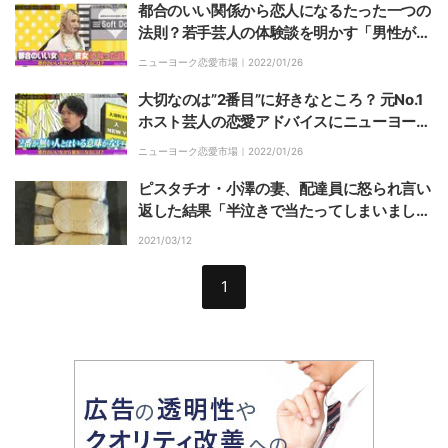
都合のいい関係から恋人になるたった一つの
法則？若手芸人の体験談を明かす「男性が落
ちぶれたとき…」
ニューヨーク恋愛市場｜
2022/01/26
大切なのは”2番目”に好きなところ？ 元No.1
ホスト芸人の恋愛アドバイスにニューヨーク
屋敷が感激
ニューヨーク恋愛市場｜
2022/01/26
ピスタチオ・小澤の妻、配達員に怒られ言い
返した結果「半泣きで当たってしまいまし
た」
2021/03/12
1