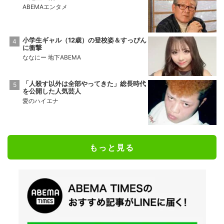
ABEMAエンタメ
小学生ギャル（12歳）の登校姿＆すっぴん
に衝撃
ななにー 地下ABEMA
「人殺す以外は全部やってきた」総長時代
を公開した人気芸人
愛のハイエナ
もっと見る