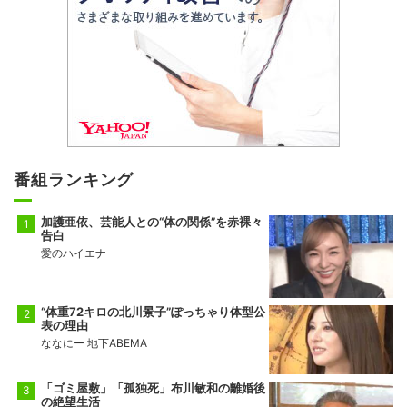
番組ランキング
加護亜依、芸能人との“体の関係”を赤裸々
告白
愛のハイエナ
“体重72キロの北川景子”ぽっちゃり体型公
表の理由
ななにー 地下ABEMA
「ゴミ屋敷」「孤独死」布川敏和の離婚後
の絶望生活