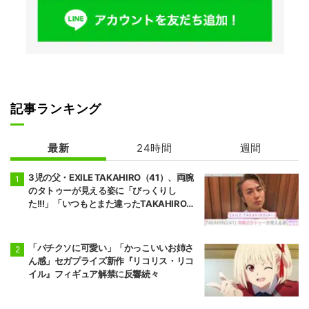
記事ランキング
最新
24時間
週間
3児の父・EXILE TAKAHIRO（41）、両腕
のタトゥーが見える姿に「びっくりし
た!!!」「いつもとまた違ったTAKAHIROさ
ん」などの反響
「バチクソに可愛い」「かっこいいお姉さ
ん感」セガプライズ新作『リコリス・リコ
イル』フィギュア解禁に反響続々