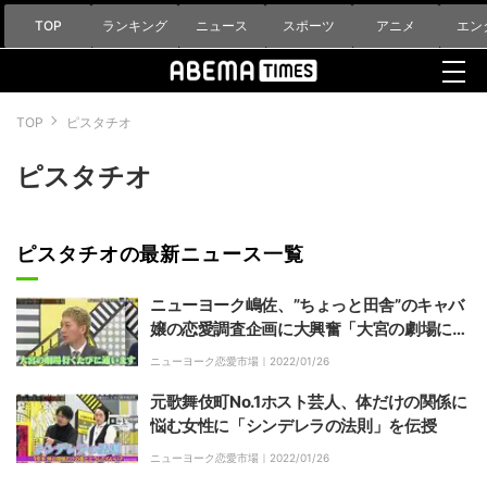
TOP
ランキング
ニュース
スポーツ
アニメ
エン
TOP
ピスタチオ
ピスタチオ
ピスタチオの最新ニュース一覧
ニューヨーク嶋佐、”ちょっと田舎”のキャバ
嬢の恋愛調査企画に大興奮「大宮の劇場に行
くたびに通います」
ニューヨーク恋愛市場｜
2022/01/26
元歌舞伎町No.1ホスト芸人、体だけの関係に
悩む女性に「シンデレラの法則」を伝授
ニューヨーク恋愛市場｜
2022/01/26