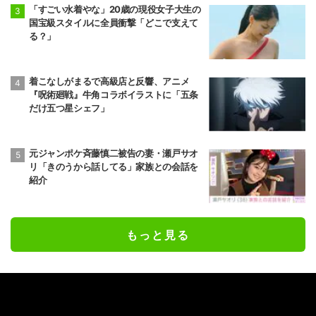
「すごい水着やな」20歳の現役女子大生の
国宝級スタイルに全員衝撃「どこで支えて
る？」
着こなしがまるで高級店と反響、アニメ
『呪術廻戦』牛角コラボイラストに「五条
だけ五つ星シェフ」
元ジャンポケ斉藤慎二被告の妻・瀬戸サオ
リ「きのうから話してる」家族との会話を
紹介
もっと見る