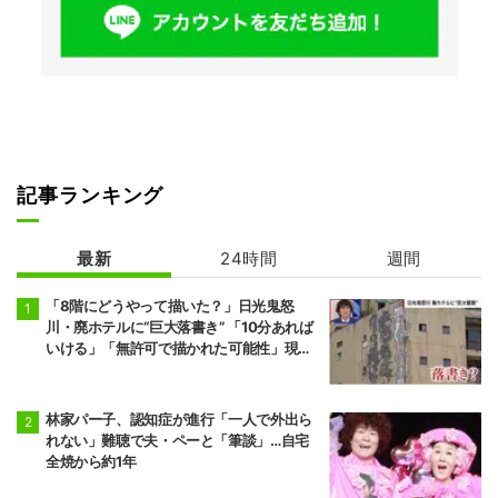
記事ランキング
最新
24時間
週間
「8階にどうやって描いた？」日光鬼怒
川・廃ホテルに“巨大落書き” 「10分あれば
いける」「無許可で描かれた可能性」現役
アーティストらが見解
林家パー子、認知症が進行「一人で外出ら
れない」難聴で夫・ペーと「筆談」…自宅
全焼から約1年