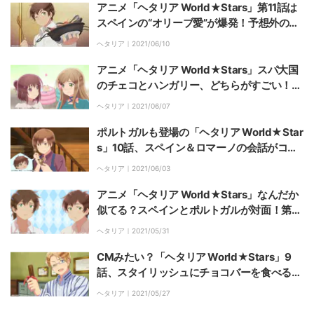
アニメ「ヘタリア World★Stars」第11話は
スペインの“オリーブ愛”が爆発！予想外のオ
チにファン爆笑「CMに起用してあげて」
ヘタリア｜
2021/06/10
アニメ「ヘタリア World★Stars」スパ大国
のチェコとハンガリー、どちらがすごい！？
第11話先行カット＆あらすじ公開
ヘタリア｜
2021/06/07
ポルトガルも登場の「ヘタリア World★Star
s」10話、スペイン＆ロマーノの会話がコミ
カルで楽しすぎる
ヘタリア｜
2021/06/03
アニメ「ヘタリア World★Stars」なんだか
似てる？スペインとポルトガルが対面！第10
話先行カット＆あらすじ公開
ヘタリア｜
2021/05/31
CMみたい？「ヘタリア World★Stars」9
話、スタイリッシュにチョコバーを食べるア
メリカに腹筋崩壊！「最高にきまってた」
ヘタリア｜
2021/05/27