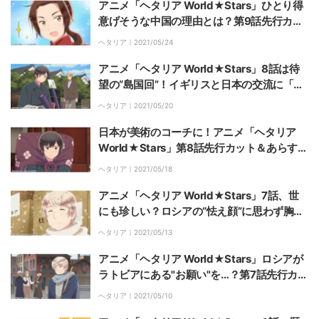
アニメ「ヘタリア World★Stars」ひとり得
意げそうな中国の理由とは？第9話先行カッ
ト＆あらすじ公開
ヘタリア｜
2021/05/24
アニメ「ヘタリア World★Stars」8話は待
望の“島国回”！イギリスと日本の交流に「全
てが尊い」「国宝級に可愛い」の声
ヘタリア｜
2021/05/20
日本が美術のコーチに！アニメ「ヘタリア
World★Stars」第8話先行カット＆あらすじ
公開
ヘタリア｜
2021/05/18
アニメ「ヘタリア World★Stars」7話、世
にも珍しい？ロシアの“怯え顔”に思わず胸キ
ュン
ヘタリア｜
2021/05/13
アニメ「ヘタリア World★Stars」ロシアが
ラトビアにある"お願い"を…？第7話先行カッ
ト＆あらすじ公開
ヘタリア｜
2021/05/10