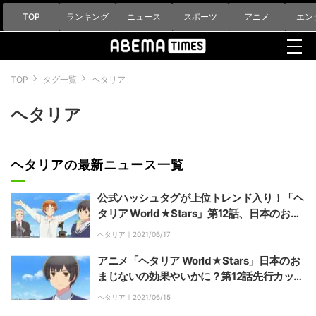
TOP
ランキング
ニュース
スポーツ
アニメ
エン
TOP
タグ一覧
ヘタリア
ヘタリア
ヘタリアの最新ニュース一覧
公式ハッシュタグが上位トレンド入り！「ヘ
タリア World★Stars」第12話、日本のお祓
いシーンに抱腹絶倒
ヘタリア｜
2021/06/17
アニメ「ヘタリア World★Stars」日本のお
まじないの効果やいかに？第12話先行カット
＆あらすじ公開
ヘタリア｜
2021/06/15