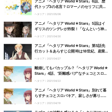
アニメ「ヘタリア World★Stars」6話、歴
代トップ3の名言？ロマーノのセリフに共感
の嵐
ヘタリア｜
2021/05/06
アニメ「ヘタリア World★Stars」5話はイ
ギリスのツンデレが炸裂！「なんという神
回」「可愛すぎ」と反響
ヘタリア｜
2021/04/30
アニメ「ヘタリア World★Stars」第5話先
行カット＆あらすじ公開 時は18世紀、産業
革命！
ヘタリア｜
2021/04/27
離婚してもバカップル？「ヘタリア World★
Stars」4話、“距離感バグ”なチェコとスロバ
キアに視聴者胸キュン
ヘタリア｜
2021/04/22
アニメ「ヘタリア World★Stars」別れて暮
らすチェコとスロバキア、寂しさが募り…第
4話先行カット＆あらすじ公開
ヘタリア｜
2021/04/19