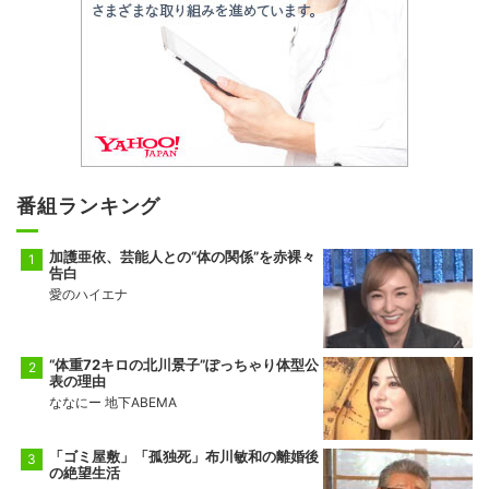
番組ランキング
加護亜依、芸能人との“体の関係”を赤裸々
告白
愛のハイエナ
“体重72キロの北川景子”ぽっちゃり体型公
表の理由
ななにー 地下ABEMA
「ゴミ屋敷」「孤独死」布川敏和の離婚後
の絶望生活