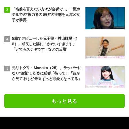
「名前を言えない方々が全裸で…」一流ホ
テルでの"権力者の遊び"の実態を元港区女
子が暴露
5歳でデビューした元子役・村山輝星（1
6）、成長した姿に「かわいすぎます」
「とてもステキです」などの反響
元リトグリ・Manaka（25）、ラッパーに
なり“激変”した姿に反響「待って」「昔か
ら見てるけど 最近ずっと可愛くなってる」
もっと見る