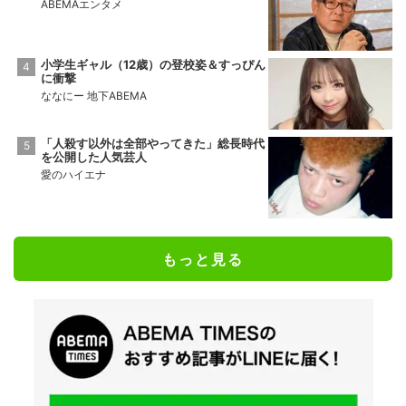
ABEMAエンタメ
小学生ギャル（12歳）の登校姿＆すっぴん
に衝撃
ななにー 地下ABEMA
「人殺す以外は全部やってきた」総長時代
を公開した人気芸人
愛のハイエナ
もっと見る