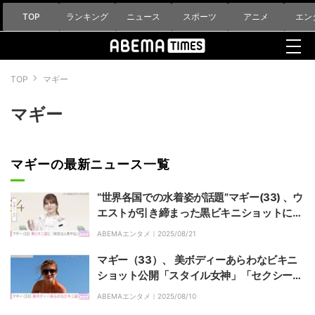
TOP
ランキング
ニュース
スポーツ
アニメ
エン
TOP
マギー
マギー
マギーの最新ニュース一覧
“世界各国での水着姿が話題”マギー(33) 、ウ
エストが引き締まった黒ビキニショットに絶
賛の声「前世は人魚やな」
ABEMAエンタメ｜
2025/08/21
マギー（33）、 美ボディーあらわなビキニ
ショット公開「スタイル女神」「セクシーで
美しいプロポーション」
ABEMAエンタメ｜
2025/08/10