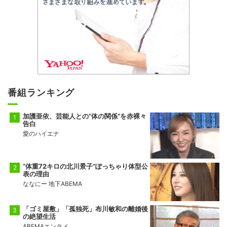
番組ランキング
加護亜依、芸能人との“体の関係”を赤裸々
告白
愛のハイエナ
“体重72キロの北川景子”ぽっちゃり体型公
表の理由
ななにー 地下ABEMA
「ゴミ屋敷」「孤独死」布川敏和の離婚後
の絶望生活
ABEMAエンタメ