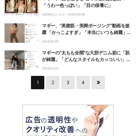
「うわー色っぽい」「目の保養に」
ABEMAエンタメ｜
2024/05/06
マギー、“美腹筋・美脚ポージング”動画を披
露 「かっこよすぎ」「本当にいつも綺麗」と
称賛の声
2024/01/30
マギーの“太もも全開”な大胆デニム姿に「肌
が綺麗」「どんなスタイルもカッコいい」の
声
2024/01/23
1
2
3
4