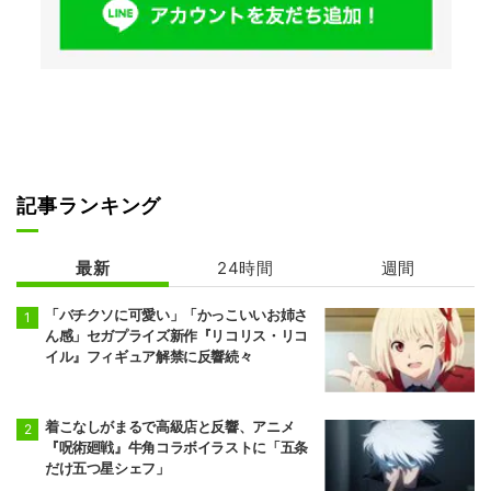
記事ランキング
最新
24時間
週間
「バチクソに可愛い」「かっこいいお姉さ
ん感」セガプライズ新作『リコリス・リコ
イル』フィギュア解禁に反響続々
着こなしがまるで高級店と反響、アニメ
『呪術廻戦』牛角コラボイラストに「五条
だけ五つ星シェフ」