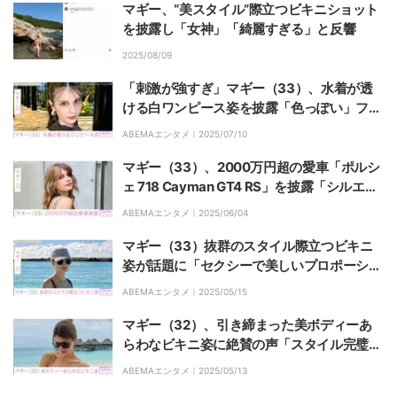
マギー、“美スタイル”際立つビキニショット
を披露し「女神」「綺麗すぎる」と反響
2025/08/09
「刺激が強すぎ」マギー（33）、水着が透
ける白ワンピース姿を披露「色っぽい」ファ
ン絶賛
ABEMAエンタメ｜
2025/07/10
マギー（33）、2000万円超の愛車「ポルシ
ェ 718 Cayman GT4 RS」を披露「シルエッ
トもカラーリングもかっこいい」ファン絶賛
ABEMAエンタメ｜
2025/06/04
マギー（33）抜群のスタイル際立つビキニ
姿が話題に「セクシーで美しいプロポーショ
ン」「最高」
ABEMAエンタメ｜
2025/05/15
マギー（32）、引き締まった美ボディーあ
らわなビキニ姿に絶賛の声「スタイル完璧」
「女神すぎです」
ABEMAエンタメ｜
2025/05/13