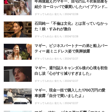
年商億超えのマギー、自宅の広々衣装部屋を
紹介 ヨーロッパで爆買いしたハイブランドの
洋服も披露
ダマってられない女たち｜
2024/12/28
石田純一「不倫は文化」とは言っていなかっ
た！娘・すみれが激白
ダマってられない女たち｜
2024/12/28
マギー、ビジネスパートナーの弟と船上パー
ティー 超ミニドレス姿で美脚披露
ダマってられない女たち｜
2024/12/27
マギー、週刊誌スキャンダル後の心境を初告
白し涙「心がすり減りすぎました」
ダマってられない女たち｜
2024/12/27
マギー、現金一括で購入した1700万円の愛
車披露「自分で買いましたよ」
ダマってられない女たち｜
2024/12/27