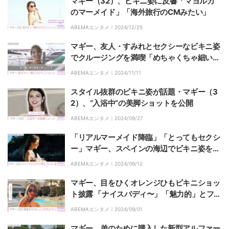
マギー（32）、ビキニ姿に反響「マヨルカ
のマーメイド」「海外旅行のCMみたい」
ABEMAエンタメ｜
2024/12/25
マギー、友人・すみれとセクシーなビキニ姿
でクルージングを満喫「めちゃくちゃ細い」
「神回！保存ですね」と反響
ABEMAエンタメ｜
2024/11/11
スタイル抜群のビキニ姿が話題・マギー（3
2）、“入浴中”の美脚ショットを公開
ABEMAエンタメ｜
2024/09/27
「リアルマーメイド降臨」「とってもセクシ
ー」マギー、スペインの海辺でビキニ姿を披
露しファン絶賛
ABEMAエンタメ｜
2024/09/12
マギー、目をひくオレンジひもビキニショッ
ト披露 「ナイスバディ〜」「魅力的」とファ
ン絶賛
ABEMAエンタメ｜
2024/09/01
マギー、弟のために購入した新型アルファー