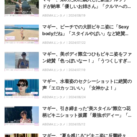
ドが納車「優しいお姉さん」「クルマへの愛
を感じました」と反響
ABEMAエンタメ｜
2024/08/19
マギー、ビーチでの大胆ビキニ姿に「Sexy
bodyだね」「スタイルやばい」など絶賛の
声
ABEMAエンタメ｜
2024/07/22
マギー、美ボディ際立つひもビキニ姿をファ
ン絶賛「色っぽいなー！」「うつくしすぎ
る！」
ABEMAエンタメ｜
2024/07/19
マギー、水着姿のセクシーショットに絶賛の
声「エロカッコいい」「女神かよ！」
ABEMAエンタメ｜
2024/06/24
マギー、引き締まった“美スタイル”際立つ花
柄ビキニショット披露 「最強ボディー」「美
しい 絵になります」ファン絶賛
ABEMAエンタメ｜
2024/05/12
マギー、“夏を感じる”ビキニ姿に反響続々