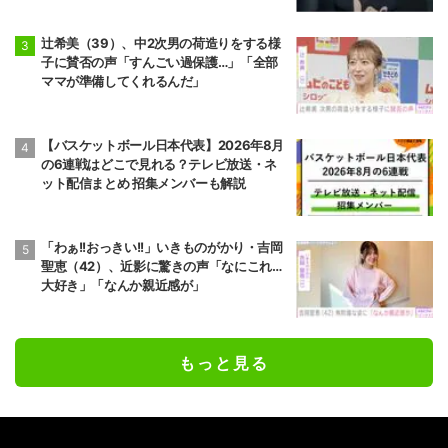
辻希美（39）、中2次男の荷造りをする様
子に賛否の声「すんごい過保護…」「全部
ママが準備してくれるんだ」
【バスケットボール日本代表】2026年8月
の6連戦はどこで見れる？テレビ放送・ネ
ット配信まとめ 招集メンバーも解説
「わぁ!!おっきい!!」いきものがかり・吉岡
聖恵（42）、近影に驚きの声「なにこれ…
大好き」「なんか親近感が」
もっと見る