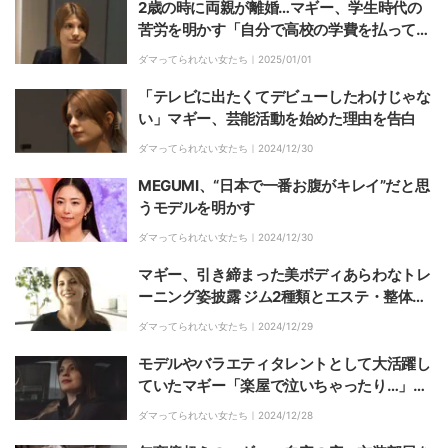
2歳の時に両親が離婚…マギー、学生時代の
苦労を明かす「自分で高校の学費を払って
た」
ダマってられない女たち｜
2025/01/01
「テレビに出たくてデビューしたわけじゃな
い」マギー、芸能活動を始めた理由を告白
ダマってられない女たち｜
2024/12/30
MEGUMI、“日本で一番お腹がキレイ”だと思
うモデルを明かす
ダマってられない女たち｜
2024/12/30
マギー、引き締まった美ボディあらわなトレ
ーニング姿披露 ジム2種類とエステ・整体5
つを掛け持ち
ダマってられない女たち｜
2024/12/29
モデルやバラエティタレントとして大活躍し
ていたマギー「楽屋で泣いちゃったり…」デ
ビュー時の葛藤を明かす
ダマってられない女たち｜
2024/12/28