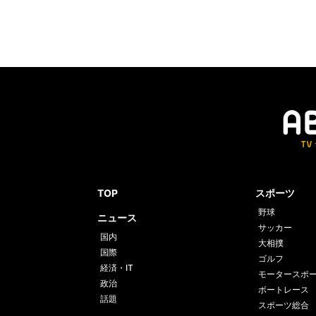
TOP
スポーツ
野球
ニュース
サッカー
国内
大相撲
国際
ゴルフ
経済・IT
モータースポ
政治
ボートレース
話題
スポーツ総合