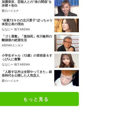
加護亜依、芸能人との“体の関係”を
赤裸々告白
愛のハイエナ
“体重72キロの北川景子”ぽっちゃり
体型公表の理由
ななにー 地下ABEMA
「ゴミ屋敷」「孤独死」布川敏和の
離婚後の絶望生活
ABEMAエンタメ
小学生ギャル（12歳）の登校姿＆す
っぴんに衝撃
ななにー 地下ABEMA
「人殺す以外は全部やってきた」総
長時代を公開した人気芸人
愛のハイエナ
もっと見る