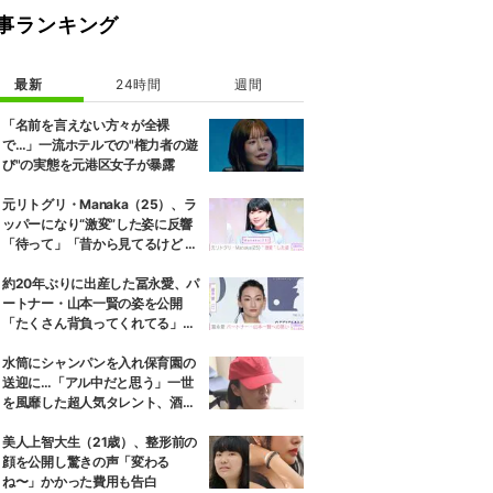
事ランキング
最新
24時間
週間
「名前を言えない方々が全裸
で…」一流ホテルでの"権力者の遊
び"の実態を元港区女子が暴露
元リトグリ・Manaka（25）、ラ
ッパーになり“激変”した姿に反響
「待って」「昔から見てるけど 最
近ずっと可愛くなってる」
約20年ぶりに出産した冨永愛、パ
ートナー・山本一賢の姿を公開
「たくさん背負ってくれてる」感
謝の思いをつづる
水筒にシャンパンを入れ保育園の
送迎に…「アル中だと思う」一世
を風靡した超人気タレント、酒漬
けだった日々を告白
美人上智大生（21歳）、整形前の
顔を公開し驚きの声「変わる
ね〜」かかった費用も告白