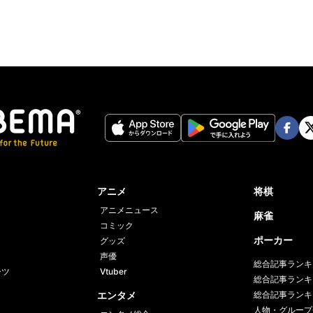
Face
Twi
book
er
アニメ
将棋
アニメニュース
麻雀
コミック
ポーカー
グッズ
声優
総合記事ランキ
ーツ
Vtuber
総合記事ランキ
エンタメ
総合記事ランキ
人物・グループ