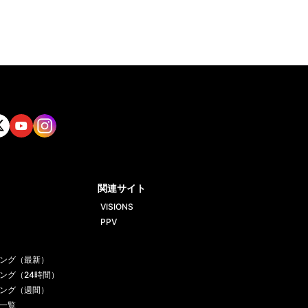
tt
Yout
Insta
ube
gram
関連サイト
VISIONS
PPV
ング（最新）
ング（24時間）
ング（週間）
一覧