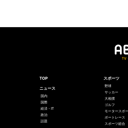
TOP
スポーツ
野球
ニュース
サッカー
国内
大相撲
国際
ゴルフ
経済・IT
モータースポ
政治
ボートレース
話題
スポーツ総合