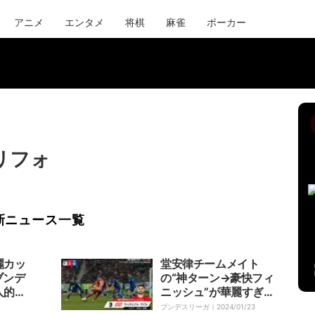
アニメ
エンタメ
将棋
麻雀
ポーカー
リフォ
新ニュース一覧
麗カッ
堂安律チームメイト
ブンデ
の“神ターン→豪快フィ
人的ス
ニッシュ”が華麗すぎ
ルすぎ
る！バッジョに憧れるフ
ブンデスリーガ｜
2024/01/23