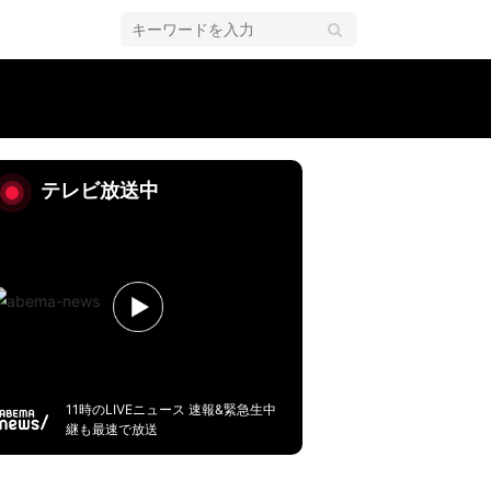
テレビ放送中
11時のLIVEニュース 速報&緊急生中
継も最速で放送