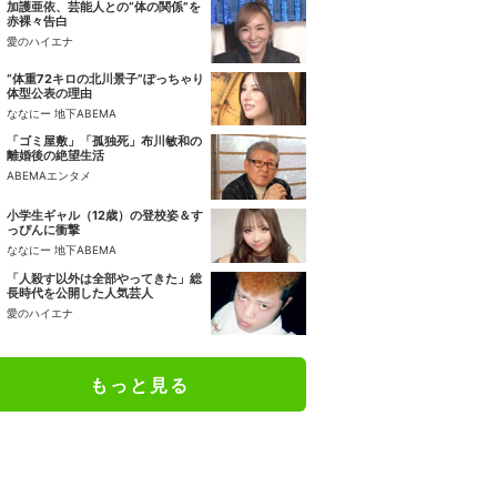
加護亜依、芸能人との“体の関係”を
赤裸々告白
愛のハイエナ
“体重72キロの北川景子”ぽっちゃり
体型公表の理由
ななにー 地下ABEMA
「ゴミ屋敷」「孤独死」布川敏和の
離婚後の絶望生活
ABEMAエンタメ
小学生ギャル（12歳）の登校姿＆す
っぴんに衝撃
ななにー 地下ABEMA
「人殺す以外は全部やってきた」総
長時代を公開した人気芸人
愛のハイエナ
もっと見る