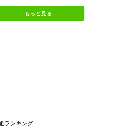
スト「納得がいかない」一方で組
織体制の問題点も指摘
もっと見る
組ランキング