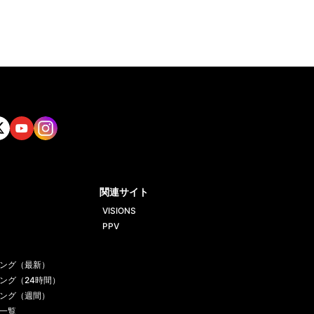
tt
Yout
Insta
ube
gram
関連サイト
VISIONS
PPV
ング（最新）
ング（24時間）
ング（週間）
一覧