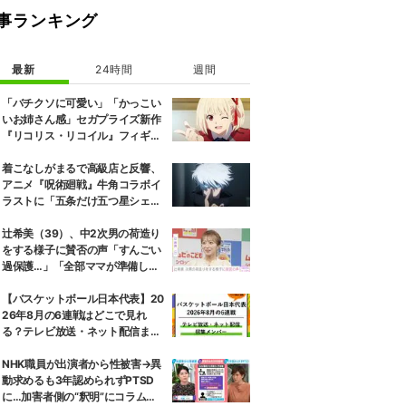
事ランキング
最新
24時間
週間
「バチクソに可愛い」「かっこい
いお姉さん感」セガプライズ新作
『リコリス・リコイル』フィギュ
ア解禁に反響続々
着こなしがまるで高級店と反響、
アニメ『呪術廻戦』牛角コラボイ
ラストに「五条だけ五つ星シェ
フ」
辻希美（39）、中2次男の荷造り
をする様子に賛否の声「すんごい
過保護…」「全部ママが準備して
くれるんだ」
【バスケットボール日本代表】20
26年8月の6連戦はどこで見れ
る？テレビ放送・ネット配信まと
め 招集メンバーも解説
NHK職員が出演者から性被害→異
動求めるも3年認められずPTSD
に…加害者側の“釈明”にコラムニ