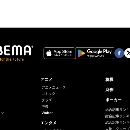
Face
Twi
book
er
アニメ
将棋
アニメニュース
麻雀
コミック
ポーカー
グッズ
声優
総合記事ランキ
ーツ
Vtuber
総合記事ランキ
エンタメ
総合記事ランキ
人物・グループ