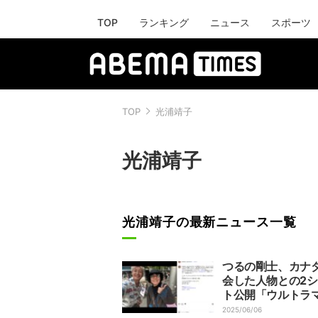
TOP
ランキング
ニュース
スポーツ
TOP
光浦靖子
光浦靖子
光浦靖子の最新ニュース一覧
つるの剛士、カナ
会した人物との2
ト公開「ウルトラ
イナ時代からのお
2025/06/06