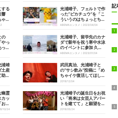
記
こする
光浦靖子、フェルトで作
反響
った“ピカチュウ”を「こ
ちゃん
ういうのはちょっとちが
う」と言われショック
22
ABEMAエンタメ｜
2023/04/04
との
光浦靖子、留学先のカナ
「やっ
ダで新年を祝う寒中水泳
あって
のイベントに参加 久々
の顔出しショットを公開
ABEMAエンタメ｜
2023/01/04
光浦靖
武田真治、光浦靖子と
ダ土産
の“サシ飲み”投稿に「め
て助か
ちゃイケ復活してほしい
です」の声
2019/12/04
な幽霊
光浦靖子の誕生日をお祝
スカッ
い「将来は女芸人アパー
「おか
トを建てて」と願望を語
気
る
9/10/24
2019/05/24