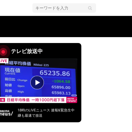
テレビ放送中
18時のLIVEニュース 速報&緊急生中
継も最速で放送