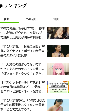
事ランキング
最新
24時間
週間
15歳で妊娠。相手は27歳…「停学
中に友達に紹介され」交際1ヶ月
で妊娠した美女が明かす馴れ初め
に「だいぶ危ねーよ！」小森純も
絶句
「すごい水着」「目線に困る」20
歳のダイナマイトボディの女子大
生のスタイルに反響
「一人変なの混ざってないです
か？」まさかのラストワン賞に…
『ぼっち・ざ・ろっく！』ジャー
ジメイド姿にツッコミ殺到
【バスケットボール日本代表】20
26年8月の6連戦はどこで見れ
る？テレビ放送・ネット配信まと
め 招集メンバーも解説
「すごい水着やな」20歳の現役女
子大生の国宝級スタイルに全員衝
撃「どこで支えてる？」