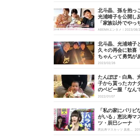
い」
北斗晶、孫を抱っ
光浦靖子を公開し
「家族以外でやっ
が初めてです」
ABEMAエンタメ｜
2023/08/
北斗晶、光浦靖子
久々の再会に歓喜
ちゃんって勇気が
本当に凄い」
2023/02/26
たんぽぽ・白鳥、
子から貰ったカナ
のベビー服「なん
るんだ！」
2022/01/07
「私の家にパリピ
がいる」恵比寿マ
ツ・辰巳シーナ 
げで最近、凄い元
恵比寿マスカッツ 真夜中
201
のワイドショー｜
(笑)」