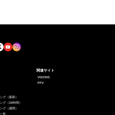
tt
Yout
Insta
ube
gram
関連サイト
VISIONS
PPV
ング（最新）
ング（24時間）
ング（週間）
一覧