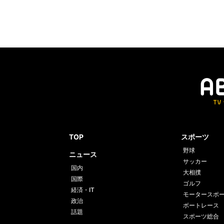
TOP
スポーツ
野球
ニュース
サッカー
国内
大相撲
国際
ゴルフ
経済・IT
モータースポ
政治
ボートレース
話題
スポーツ総合