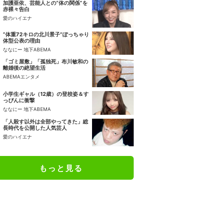
加護亜依、芸能人との“体の関係”を
赤裸々告白
愛のハイエナ
“体重72キロの北川景子”ぽっちゃり
体型公表の理由
ななにー 地下ABEMA
「ゴミ屋敷」「孤独死」布川敏和の
離婚後の絶望生活
ABEMAエンタメ
小学生ギャル（12歳）の登校姿＆す
っぴんに衝撃
ななにー 地下ABEMA
「人殺す以外は全部やってきた」総
長時代を公開した人気芸人
愛のハイエナ
もっと見る