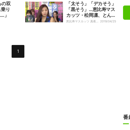
らの双
「太そう」「デカそう」
名乗り
「黒そう」…恵比寿マス
……」
カッツ・松岡凛、とんで
もない告白
恵比寿マスカッツ 真夜中
2019/04/25
のワイドショー｜
1
番