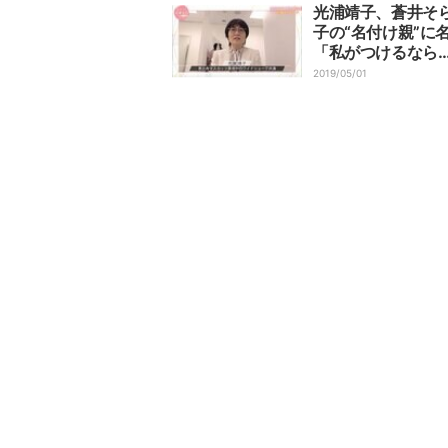
光浦靖子、蒼井そ
子の“名付け親”に
「私がつけるなら
2019/05/01