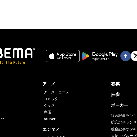
Face
Twi
book
er
アニメ
将棋
アニメニュース
麻雀
コミック
ポーカー
グッズ
声優
総合記事ランキ
ーツ
Vtuber
総合記事ランキ
エンタメ
総合記事ランキ
人物・グループ