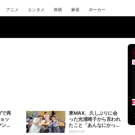
アニメ
エンタメ
将棋
麻雀
ポーカー
ダで再
東MAX、久しぶりに会
ショッ
った光浦靖子から言われ
マンダ
たこと「あんなにかっこ
付き合
良かったのに」
2024/11/07