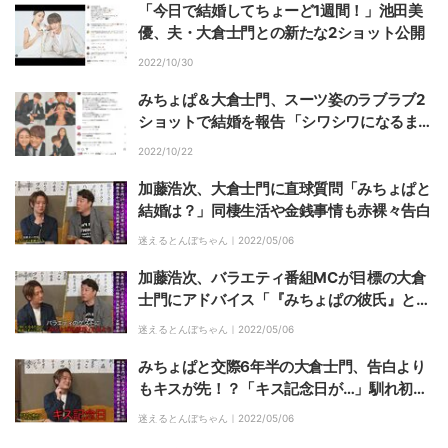
「今日で結婚してちょーど1週間！」池田美
優、夫・大倉士門との新たな2ショット公開
2022/10/30
みちょぱ＆大倉士門、スーツ姿のラブラブ2
ショットで結婚を報告 「シワシワになるまで
たくさん笑い合える幸せな家庭を」
2022/10/22
加藤浩次、大倉士門に直球質問「みちょぱと
結婚は？」同棲生活や金銭事情も赤裸々告白
迷えるとんぼちゃん｜
2022/05/06
加藤浩次、バラエティ番組MCが目標の大倉
士門にアドバイス「『みちょぱの彼氏』とし
て出よう」「過去の自分を一回捨てる」
迷えるとんぼちゃん｜
2022/05/06
みちょぱと交際6年半の大倉士門、告白より
もキスが先！？「キス記念日が…」馴れ初め
を聞かれ赤面
迷えるとんぼちゃん｜
2022/05/06