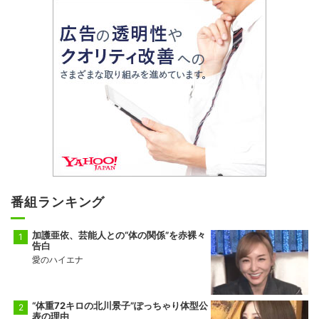
番組ランキング
加護亜依、芸能人との“体の関係”を赤裸々
告白
愛のハイエナ
“体重72キロの北川景子”ぽっちゃり体型公
表の理由