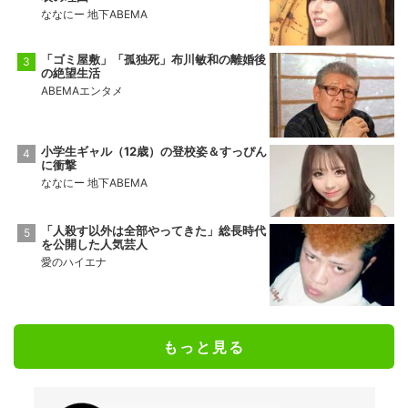
ななにー 地下ABEMA
「ゴミ屋敷」「孤独死」布川敏和の離婚後
の絶望生活
ABEMAエンタメ
小学生ギャル（12歳）の登校姿＆すっぴん
に衝撃
ななにー 地下ABEMA
「人殺す以外は全部やってきた」総長時代
を公開した人気芸人
愛のハイエナ
もっと見る