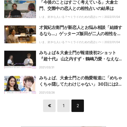
「今後のことはすごく考えている」大倉士
門、交際中の恋人との相性占いの結果は
いま、好きな人いる？〜ミライのための恋占い〜｜
2022/01/04
才賀紀左衛門が新恋人とお悩み相談「結婚す
るなら…」ゲッターズ飯田が二人の相性を鑑
定
いま、好きな人いる？〜ミライのための恋占い〜｜
2022/01/04
みちょぱ＆大倉士門が報道後初2ショット
『超十代』 山之内すず・鶴嶋乃愛・なえなの
ら“ティーンのカリスマ”大集結！
2021/03/31
みちょぱ、大倉士門との熱愛報道に「めちゃ
くちゃ隠してたわけじゃない」 30日には2人
でMCのイベントも
2021/03/26
1
2