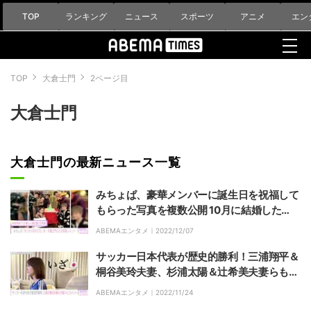
TOP
ランキング
ニュース
スポーツ
アニメ
エン
TOP
大倉士門
2ページ目
大倉士門
大倉士門の最新ニュース一覧
みちょぱ、豪華メンバーに誕生日を祝福して
もらった写真を複数公開 10月に結婚した
夫・大倉士門との仲良し2ショットも
ABEMAエンタメ｜
2022/12/07
サッカー日本代表が歴史的勝利！三浦翔平＆
桐谷美玲夫妻、杉浦太陽＆辻希美夫妻らも歓
喜の投稿
ABEMAエンタメ｜
2022/11/24