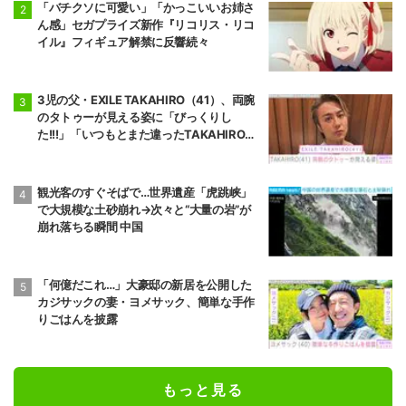
「バチクソに可愛い」「かっこいいお姉さ
ん感」セガプライズ新作『リコリス・リコ
イル』フィギュア解禁に反響続々
3児の父・EXILE TAKAHIRO（41）、両腕
のタトゥーが見える姿に「びっくりし
た!!!」「いつもとまた違ったTAKAHIROさ
ん」などの反響
観光客のすぐそばで…世界遺産「虎跳峡」
で大規模な土砂崩れ→次々と“大量の岩”が
崩れ落ちる瞬間 中国
「何億だこれ…」大豪邸の新居を公開した
カジサックの妻・ヨメサック、簡単な手作
りごはんを披露
もっと見る