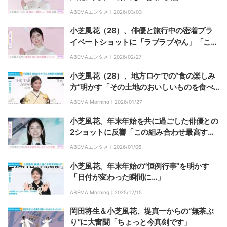
ABEMAエンタメ｜
2026/03/03
小芝風花（28）、俳優と旅行中の密着プラ
イベートショットに「ラブラブやん」「こち
らも幸せな気分になります」など反響
ABEMAエンタメ｜
2026/02/27
小芝風花（28）、地方ロケでの“食の楽しみ
方”明かす「その土地のおいしいものを食べ
たい」
ABEMA Morning｜
2026/01/27
小芝風花、年末年始を共に過ごした俳優との
2ショットに反響「この組み合わせ最高すぎ
る」
ABEMAエンタメ｜
2026/01/06
小芝風花、年末年始の“恒例行事”を明かす
「日付が変わった瞬間に…」
ABEMA Morning｜
2025/12/15
岡田将生＆小芝風花、堤真一からの“無茶ぶ
り”に大奮闘「ちょっと今真剣です」