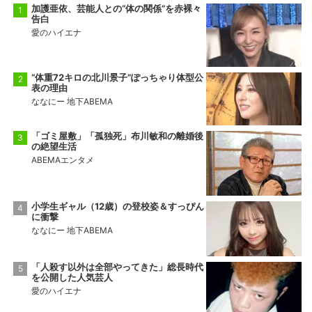
加護亜依、芸能人との“体の関係”を赤裸々
告白
愛のハイエナ
“体重72キロの北川景子”ぽっちゃり体型公
表の理由
ななにー 地下ABEMA
「ゴミ屋敷」「孤独死」布川敏和の離婚後
の絶望生活
ABEMAエンタメ
小学生ギャル（12歳）の登校姿＆すっぴん
に衝撃
ななにー 地下ABEMA
「人殺す以外は全部やってきた」総長時代
を公開した人気芸人
愛のハイエナ