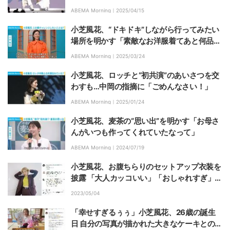
ABEMA Morning｜
2025/04/15
小芝風花、“ドキドキ”しながら行ってみたい
場所を明かす「素敵なお洋服着てあと何品来
るのかなって」
ABEMA Morning｜
2025/03/24
小芝風花、ロッチと“初共演”のあいさつを交
わすも…中岡の指摘に「ごめんなさい！」
ABEMA Morning｜
2025/01/24
小芝風花、麦茶の“思い出”を明かす「お母さ
んがいつも作ってくれていたなって」
ABEMA Morning｜
2024/07/19
小芝風花、お腹ちらりのセットアップ衣装を
披露 「大人カッコいい」「おしゃれすぎ」と
ファン絶賛
2023/05/04
「幸せすぎるぅぅ」小芝風花、26歳の誕生
日 自分の写真が描かれた大きなケーキとの2