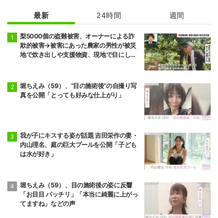
最新
24時間
週間
梨5000個の盗難被害、オーナーによる詐
欺的被害→被害にあった農家の男性が被災
地で炊き出しや支援物資、現地で目にし
た“助け合いの輪”
堀ちえみ（59）、“目の施術後”の自撮り写
真を公開「とっても好みな仕上がり」
我が子にキスする姿が話題 吉田栄作の妻・
内山理名、庭の巨大プールを公開「子ども
は水が好き」
堀ちえみ（59）、目の施術後の姿に反響
「お目目 パッチリ」「本当に綺麗に上がっ
てますね」などの声