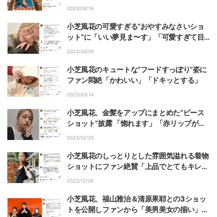
ショット披露
2023/04/16
小芝風花の可愛すぎる“おやすみなさいショ
ット”に「いい夢見ま〜す」「可愛すぎて目
覚めるわ」とファン悶絶
2023/04/05
小芝風花のキュートな“フードすっぽり”姿に
ファン悶絶「かわいい」「ドキッとする」
2023/03/14
小芝風花、金髪をアップにまとめた“ピース
ショット”披露 「惚れます」「赤リップがめ
ちゃくちゃ映えますね～」絶賛の声
2023/02/25
小芝風花のしっとりとした雰囲気溢れる着物
ショットにファン絶賛「上品でとてもキレ
イ」「見返り美人」
2022/12/06
小芝風花、福山雅治＆清原果耶との3ショッ
トを公開しファンから「美男美女の揃い」