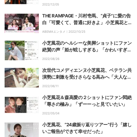
「素敵」と反響
2022/12/05
THE RAMPAGE・川村壱馬、“貞子”に愛の告
白「可愛くて、普通に好きよ」 小芝風花と恋
愛相談も
ABEMAエンタメ｜
2022/10/25
小芝風花のヘルシーな美脚ショットにファン
絶賛の声「姫が眩しすぎる」「かわいすぎる
う！」
2022/08/26
次世代コメディエンヌ小芝風花、ベテラン共
演勢に刺激を受けさらなる高みへ「大人な恋
愛ものもやってみたい」
2022/06/11
小芝風花＆森高愛の２ショットにファン悶絶
「尊さの極み」「ずーーっと見ていたい」
2022/05/04
小芝風花、“24歳振り返りツアー”行う「嬉し
いご報告ができて幸せだった」