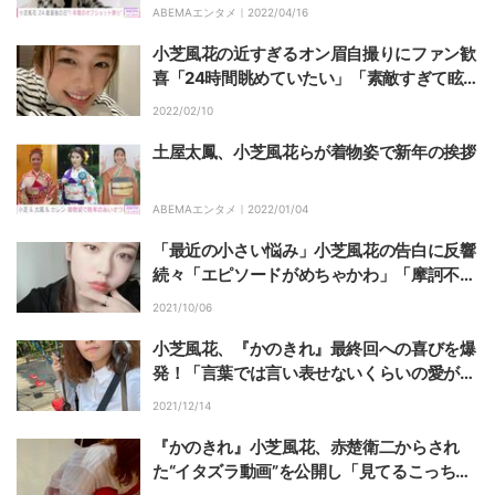
ABEMAエンタメ｜
2022/04/16
小芝風花の近すぎるオン眉自撮りにファン歓
喜「24時間眺めていたい」「素敵すぎて眩
しい」
2022/02/10
土屋太鳳、小芝風花らが着物姿で新年の挨拶
ABEMAエンタメ｜
2022/01/04
「最近の小さい悩み」小芝風花の告白に反響
続々「エピソードがめちゃかわ」「摩訶不思
議ですね」
2021/10/06
小芝風花、『かのきれ』最終回への喜びを爆
発！「言葉では言い表せないくらいの愛が詰
まった作品」
2021/12/14
『かのきれ』小芝風花、赤楚衛二からされ
た“イタズラ動画”を公開し「見てるこっちが