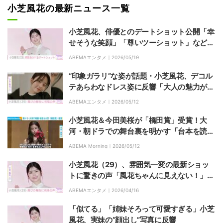
小芝風花の最新ニュース一覧
小芝風花、俳優とのデートショット公開「幸
せそうな笑顔」「尊いツーショット」などの
反響
ABEMAエンタメ｜
2026/05/19
“印象ガラリ”な姿が話題・小芝風花、デコル
テあらわなドレス姿に反響「大人の魅力が出
てきましたね！」
ABEMAエンタメ｜
2026/05/12
小芝風花＆今田美桜が「橋田賞」受賞！大
河・朝ドラでの舞台裏を明かす「台本を読む
と涙があふれた」「戦争や生きるということ
ABEMA Morning｜
2026/05/12
をすごく考えた」
小芝風花（29）、雰囲気一変の最新ショッ
トに驚きの声「風花ちゃんに見えない！」
「本人かわからなかった」
ABEMAエンタメ｜
2026/04/16
「似てる」「姉妹そろって可愛すぎる」小芝
風花、実妹の“顔出し”写真に反響