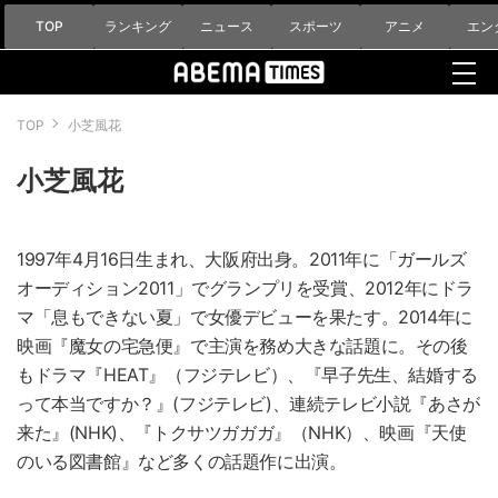
TOP
ランキング
ニュース
スポーツ
アニメ
エン
TOP
小芝風花
小芝風花
1997年4月16日生まれ、大阪府出身。2011年に「ガールズ
オーディション2011」でグランプリを受賞、2012年にドラ
マ「息もできない夏」で女優デビューを果たす。2014年に
映画『魔女の宅急便』で主演を務め大きな話題に。その後
もドラマ『HEAT』（フジテレビ）、『早子先生、結婚する
って本当ですか？』(フジテレビ)、連続テレビ小説『あさが
来た』(NHK)、『トクサツガガガ』（NHK）、映画『天使
のいる図書館』など多くの話題作に出演。