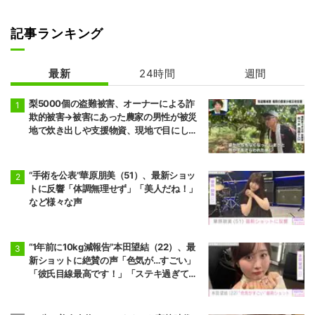
記事ランキング
最新
24時間
週間
梨5000個の盗難被害、オーナーによる詐
欺的被害→被害にあった農家の男性が被災
地で炊き出しや支援物資、現地で目にし
た“助け合いの輪”
“手術を公表”華原朋美（51）、最新ショッ
トに反響「体調無理せず」「美人だね！」
など様々な声
“1年前に10kg減報告”本田望結（22）、最
新ショットに絶賛の声「色気が…すごい」
「彼氏目線最高です！」「ステキ過ぎて罪
だわ！」