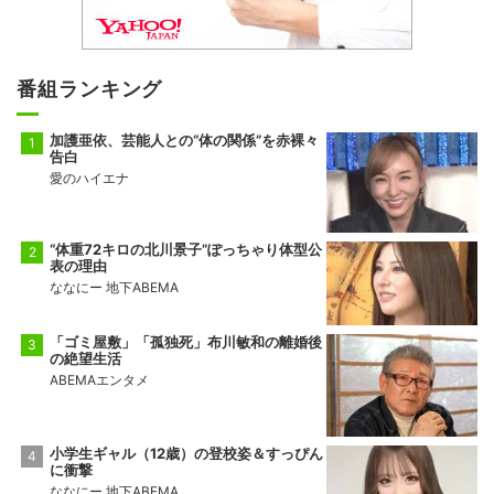
番組ランキング
加護亜依、芸能人との“体の関係”を赤裸々
告白
愛のハイエナ
“体重72キロの北川景子”ぽっちゃり体型公
表の理由
ななにー 地下ABEMA
「ゴミ屋敷」「孤独死」布川敏和の離婚後
の絶望生活
ABEMAエンタメ
小学生ギャル（12歳）の登校姿＆すっぴん
に衝撃
ななにー 地下ABEMA