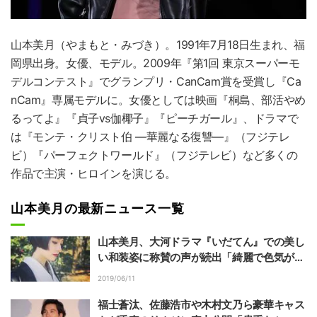
山本美月
（やまもと・みづき）。1991年7月18日生まれ、福
岡県出身。女優、モデル。2009年『第1回 東京スーパーモ
デルコンテスト』でグランプリ・CanCam賞を受賞し『Ca
nCam』専属モデルに。女優としては映画『桐島、部活やめ
るってよ』『貞子vs伽椰子』『ピーチガール』、ドラマで
は『モンテ・クリスト伯 ―華麗なる復讐―』（フジテレ
ビ）『パーフェクトワールド』（フジテレビ）など多くの
作品で主演・ヒロインを演じる。
山本美月の最新ニュース一覧
山本美月、大河ドラマ『いだてん』での美し
い和装姿に称賛の声が続出「綺麗で色気があ
って素敵です」「待ち受けにする」
2019/06/11
福士蒼汰、佐藤浩市や木村文乃ら豪華キャス