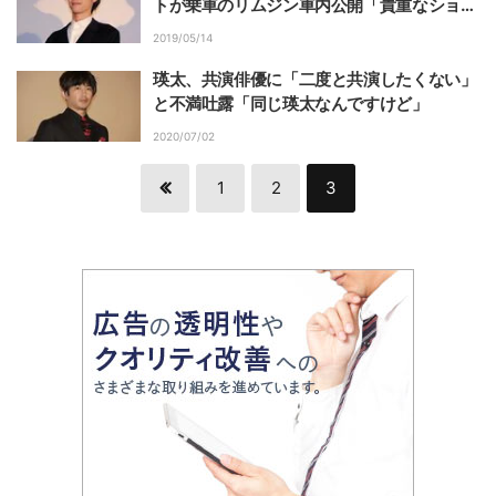
トが乗車のリムジン車内公開「貴重なショッ
ト」「錚々たる方々」
2019/05/14
瑛太、共演俳優に「二度と共演したくない」
と不満吐露「同じ瑛太なんですけど」
2020/07/02
1
2
3