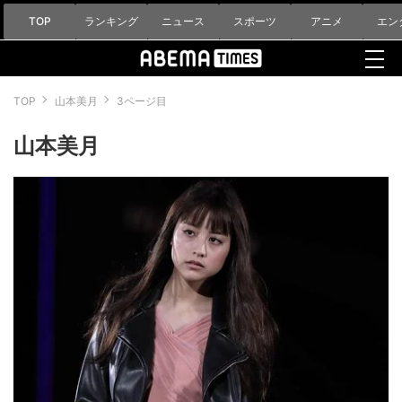
TOP
ランキング
ニュース
スポーツ
アニメ
エン
TOP
山本美月
3ページ目
山本美月