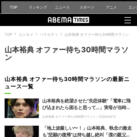
TOP
ランキング
ニュース
スポーツ
アニメ
エン
TOP
エンタメ
バラエティ
山本裕典 オファー待ち30時間マラソン
山本裕典 オファー待ち30時間マラソ
ン
山本裕典 オファー待ち30時間マラソンの最新ニ
ュース一覧
山本裕典を絶望させた“失恋体験”「電車に飛
び込まれたら困ると思って…」実母が当時の
様子を証言
山本裕典 オファー待ち30時間マラソン｜
2026/04/13
「地上波厳しい〜！」山本裕典、執念の激走
も“悲願の復帰”は持ち越し絶叫「僕の親父が