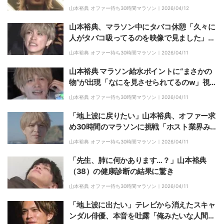
すごい」
山本裕典 オファー待ち30時間マラソン｜
2026/04/12
山本裕典、マラソン中にタバコ休憩「久々に
人がタバコ吸ってるのを映像で見ました」驚
きの声
山本裕典 オファー待ち30時間マラソン｜
2026/04/11
山本裕典 マラソン給水ポイントに“まさかの
物”が出現「なにを見させられてるのw」視
聴者も驚き
山本裕典 オファー待ち30時間マラソン｜
2026/04/11
「地上波に戻りたい」山本裕典、オファー求
め30時間のマラソンに挑戦「ホスト業界み
んな応援してる」軍神らがエール
山本裕典 オファー待ち30時間マラソン｜
2026/04/11
「先生、肺に何かあります…？」山本裕典
（38）の健康診断の結果に驚き
山本裕典 オファー待ち30時間マラソン｜
2026/04/11
「地上波に出たい」テレビから消えたスキャ
ンダル俳優、本音を吐露「俺みたいな人間