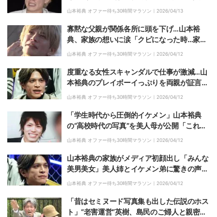
地上波でドラマ観たいみたいなんです！」
山本裕典 オファー待ち30時間マラソン｜
2026/04/13
寡黙な父親が関係各所に頭を下げ…山本裕
典、家族の想いに涙「クビになった時…家族
が俺以上に世間に気まずかったと思う」
山本裕典 オファー待ち30時間マラソン｜
2026/04/12
度重なる女性スキャンダルで仕事が激減…山
本裕典のプレイボーイっぷりを両親が証言
「遅かれ早かれこうなると思っていた」
山本裕典 オファー待ち30時間マラソン｜
2026/04/12
「学生時代から圧倒的イケメン」山本裕典
の“高校時代の写真”を美人母が公開「これは
モテる」元カノとの写真も
山本裕典 オファー待ち30時間マラソン｜
2026/04/12
山本裕典の家族がメディア初顔出し「みんな
美男美女」美人姉とイケメン弟に驚きの声
「弟めっちゃ似てる」
山本裕典 オファー待ち30時間マラソン｜
2026/04/12
「昔はセミヌード写真集も出した伝説のホス
ト」“老害運営”英樹、島民のご婦人と親密に