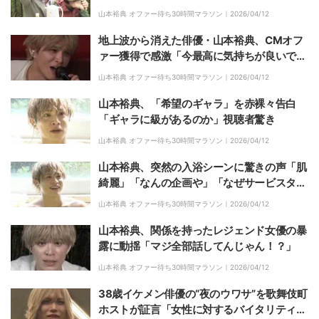
「それダメ！ 目の前の方、旦那さんでし
山本裕典 オファー待ち30時間マラソン｜
2026/04/12
ょ！」軍神が厳重注意
地上波から消えた俳優・山本裕典、CMオフ
ァー獲得で感激「今最高に気持ちが良いで
す！よいしょー！！」
山本裕典 オファー待ち30時間マラソン｜
2026/04/12
山本裕典、「希望のギャラ」を赤裸々告白
「ギャラに級があるのか」視聴者驚き
山本裕典 オファー待ち30時間マラソン｜
2026/04/12
山本裕典、突然の入浴シーンに驚きの声「肌
綺麗」「なんの企画や」「なぜサービスタイ
ム」
山本裕典 オファー待ち30時間マラソン｜
2026/04/12
山本裕典、関係を持ったレジェンド女優の暴
露に動揺「マジ全部話してんじゃん！？」
山本裕典 オファー待ち30時間マラソン｜
2026/04/12
38歳イケメン俳優の“夜のウワサ”を歌舞伎町
ホストが証言「女性に対するバイタリティが