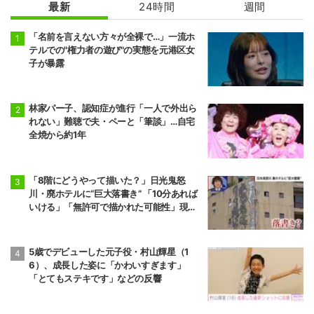
最新
24時間
週間
「名前を言えない方々が全裸で…」一流ホ
テルでの"権力者の遊び"の実態を元港区女
子が暴露
林家パー子、認知症が進行「一人で外出ら
れない」難聴で夫・ペーと「筆談」…自宅
全焼から約1年
「8階にどうやって描いた？」日光鬼怒
川・廃ホテルに“巨大落書き” 「10分あれば
いける」「無許可で描かれた可能性」現役
アーティストらが見解
5歳でデビューした元子役・村山輝星（1
6）、成長した姿に「かわいすぎます」
「とてもステキです」などの反響