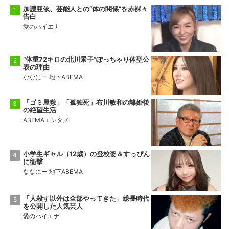
加護亜依、芸能人との“体の関係”を赤裸々
告白
愛のハイエナ
“体重72キロの北川景子”ぽっちゃり体型公
表の理由
ななにー 地下ABEMA
「ゴミ屋敷」「孤独死」布川敏和の離婚後
の絶望生活
ABEMAエンタメ
小学生ギャル（12歳）の登校姿＆すっぴん
に衝撃
ななにー 地下ABEMA
「人殺す以外は全部やってきた」総長時代
を公開した人気芸人
愛のハイエナ