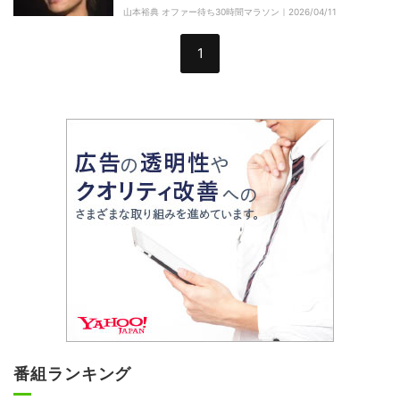
が…」30時間マラソンで好感度アップに挑戦
山本裕典 オファー待ち30時間マラソン｜
2026/04/11
1
番組ランキング