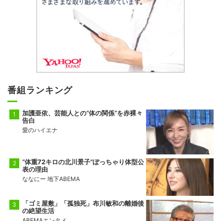
番組ランキング
加護亜依、芸能人との“体の関係”を赤裸々
告白
愛のハイエナ
“体重72キロの北川景子”ぽっちゃり体型公
表の理由
ななにー 地下ABEMA
「ゴミ屋敷」「孤独死」布川敏和の離婚後
の絶望生活
ABEMAエンタメ