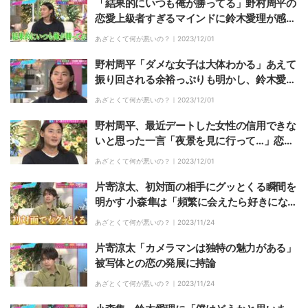
「結果的にいつも俺が勝ってる」野村周平の
恋愛上級者すぎるマインドに鈴木愛理が感動
「全男性がそのモチベでいった方がいい」
あざとくて何が悪いの？｜
2023/12/01
野村周平「ダメな女子は大体わかる」あえて
振り回される余裕っぷりも明かし、鈴木愛理
が衝撃「上級者！」
あざとくて何が悪いの？｜
2023/12/01
野村周平、最近デートした女性の信用できな
いと思った一言「夜景を見に行って…」恋愛
事情明かす
あざとくて何が悪いの？｜
2023/12/01
片寄涼太、初対面の相手にグッとくる瞬間を
明かす 小森隼は「頻繁に会えたら好きにな
る」
あざとくて何が悪いの？｜
2023/11/24
片寄涼太「カメラマンは独特の魅力がある」
被写体との恋の発展に持論
あざとくて何が悪いの？｜
2023/11/24