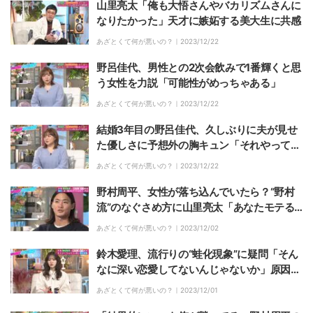
山里亮太「俺も大悟さんやバカリズムさんに
なりたかった」天才に嫉妬する美大生に共感
あざとくて何が悪いの？｜
2023/12/22
野呂佳代、男性との2次会飲みで1番輝くと思
う女性を力説「可能性がめっちゃある」
あざとくて何が悪いの？｜
2023/12/22
結婚3年目の野呂佳代、久しぶりに夫が見せ
た優しさに予想外の胸キュン「それやってお
けば喧嘩にならない」
あざとくて何が悪いの？｜
2023/12/22
野村周平、女性が落ち込んでいたら？“野村
流”のなぐさめ方に山里亮太「あなたモテる
わ」
あざとくて何が悪いの？｜
2023/12/02
鈴木愛理、流行りの“蛙化現象”に疑問「そん
なに深い恋愛してないんじゃないか」原因は
SNSと分析
あざとくて何が悪いの？｜
2023/12/01