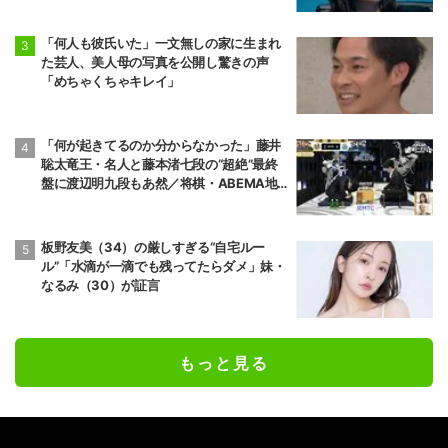
「何人も彼氏いた」一文無しの家に生まれ
た芸人、美人母の写真を公開し驚きの声
「めちゃくちゃキレイ」
「何が起きてるのか分からなかった」藤井
聡太竜王・名人と藤本渚七段の“超絶”最終
盤に渡辺明九段もあ然／将棋・ABEMA地
域トーナメント2026
板野友美（34）の厳しすぎる“自宅ルー
ル”「水滴が一滴でも残ってたらダメ」妹・
なるみ（30）が証言
もっと見る