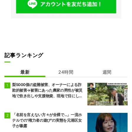
記事ランキング
最新
24時間
週間
梨5000個の盗難被害、オーナーによる詐
欺的被害→被害にあった農家の男性が被災
地で炊き出しや支援物資、現地で目にし
た“助け合いの輪”
「名前を言えない方々が全裸で…」一流ホ
テルでの"権力者の遊び"の実態を元港区女
子が暴露