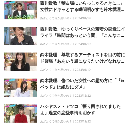
西川貴教「稽古場にいらっしゃるときに…」
女性にドキッとする瞬間明かすも鈴木愛理
「それ違いますよ」バッサリ
あざとくて何が悪いの？｜
2024/01/19
西川貴教、ゆっくりペースの若者の恋愛にイ
ライラ「時間はあっという間」「こんなこと
ばっかりやってたら少子化対策なんて…」
あざとくて何が悪いの？｜
2024/01/19
鈴木愛理、尊敬するアーティストを目の前に
ド緊張「ああいう風になりたいけどなれな
い」「世界を変えそうな迫力」
あざとくて何が悪いの？｜
2024/01/19
鈴木愛理、傷ついた女性への慰め方に「『in
ベッド』は絶対にダメ」
あざとくて何が悪いの？｜
2023/12/22
ハシヤスメ・アツコ「振り回されてました
よ」過去の恋愛事情を明かす
あざとくて何が悪いの？｜
2023/12/22