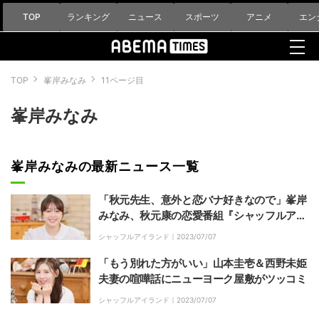
TOP
ランキング
ニュース
スポーツ
アニメ
エン
TOP
峯岸みなみ
11ページ目
峯岸みなみ
峯岸みなみの最新ニュース一覧
「秋元先生、意外と恋バナ好きなので」峯岸
みなみ、秋元康の恋愛番組『シャッフルアイ
ランド』の観賞を希望
シャッフルアイランド｜
2023/07/07
「もう別れた方がいい」山本圭壱＆西野未姫
夫妻の喧嘩話にニューヨーク屋敷がツッコミ
シャッフルアイランド｜
2023/07/07