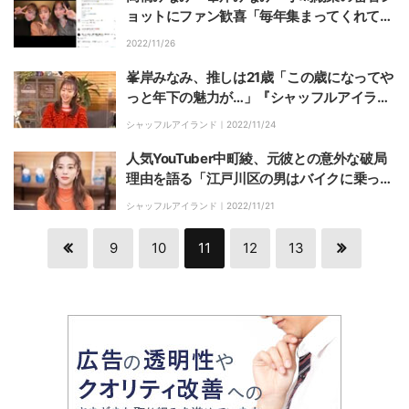
ョットにファン歓喜「毎年集まってくれて嬉
しい 」
2022/11/26
峯岸みなみ、推しは21歳「この歳になってや
っと年下の魅力が…」『シャッフルアイラン
ド Season3』
シャッフルアイランド｜
2022/11/24
人気YouTuber中町綾、元彼との意外な破局
理由を語る「江戸川区の男はバイクに乗って
いるんですけど…」
シャッフルアイランド｜
2022/11/21
9
10
11
12
13