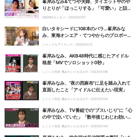
ァン絶賛
峯岸みなみ&てつや夫婦、ダイエット中のや
りとりが「ほっこりする」「可愛い」と話題
に
ABEMAエンタメ｜
2023/02/07
白いタキシードに108本のバラ…峯岸みな
み、東海オンエア・てつやからのプロポーズ
は「絵に描いたようなサプライズ」
シャッフルアイランド｜
2023/01/12
峯岸みなみ、AKB48時代に感じたアイドル
格差「MVでソロショット0秒」
しくじり先生 俺みたいになるな!!｜
2023/01/08
峯岸みなみ、“夜の西麻布”に足を踏み入れて
直面したこと「アイドルに伝えたい現実」
しくじり先生 俺みたいになるな!!｜
2023/01/04
峯岸みなみ、TV番組での“ブスいじり”に「心
の中で泣いていた」「数年後じわじわ効いて
くる」
しくじり先生 俺みたいになるな!!｜
2023/01/04