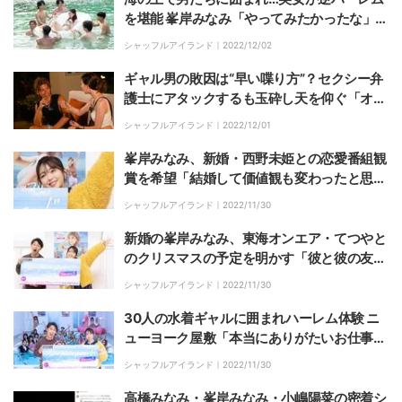
を堪能 峯岸みなみ「やってみたかったな」と
ポツリ『シャッフルアイランド Season3』#
シャッフルアイランド｜
2022/12/02
1
ギャル男の敗因は“早い喋り方”？セクシー弁
護士にアタックするも玉砕し天を仰ぐ「オ
ケ、オケ」 『シャッフルアイランド Season
シャッフルアイランド｜
2022/12/01
3』#1
峯岸みなみ、新婚・西野未姫との恋愛番組観
賞を希望「結婚して価値観も変わったと思う
ので確かめたい」
シャッフルアイランド｜
2022/11/30
新婚の峯岸みなみ、東海オンエア・てつやと
のクリスマスの予定を明かす「彼と彼の友達
と集まって5000円以内でプレゼント交換」
シャッフルアイランド｜
2022/11/30
30人の水着ギャルに囲まれハーレム体験 ニ
ューヨーク屋敷「本当にありがたいお仕事」
「これをプライベートでやろうと思ったら、
シャッフルアイランド｜
2022/11/30
いくらかかるんやろう」
高橋みなみ・峯岸みなみ・小嶋陽菜の密着シ