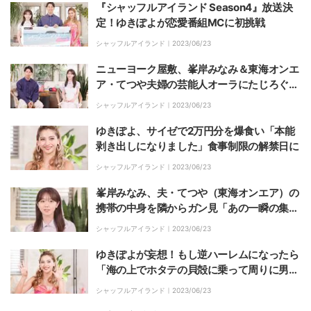
『シャッフルアイランド Season4』放送決
定！ゆきぽよが恋愛番組MCに初挑戦
シャッフルアイランド｜
2023/06/23
ニューヨーク屋敷、峯岸みなみ＆東海オンエ
ア・てつや夫婦の芸能人オーラにたじろぐ
「ハワイで1番赤いドレスを着ていた」
シャッフルアイランド｜
2023/06/23
ゆきぽよ、サイゼで2万円分を爆食い「本能
剥き出しになりました」食事制限の解禁日に
シャッフルアイランド｜
2023/06/23
峯岸みなみ、夫・てつや（東海オンエア）の
携帯の中身を隣からガン見「あの一瞬の集中
力は人間の能力を超越してる」
シャッフルアイランド｜
2023/06/23
ゆきぽよが妄想！もし逆ハーレムになったら
「海の上でホタテの貝殻に乗って周りに男子
がひかえてる…みたいな写真を撮りたい」
シャッフルアイランド｜
2023/06/23