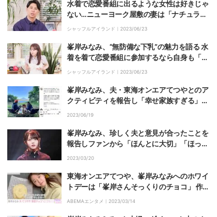
水着で恋愛番組に出るような女性は好きじゃ
ない…ニューヨーク屋敷の妻は「ナチュラル
な可愛い人」目撃した峯岸みなみも証言
シャッフルアイランド｜
2023/06/23
峯岸みなみ、“無防備な下乳”の魅力を語る 水
着を着て恋愛番組に参加するなら自身も「下
乳を出したい（笑）」
シャッフルアイランド｜
2023/06/23
峯岸みなみ、夫・東海オンエアてつやとのア
クティビティを報告し「幸せ家族すぎる」
「似てきてる」と反響
2023/06/19
峯岸みなみ、珍しく夫と意見が合ったことを
報告しファンから「ほんとに大切」「ほっこ
りして癒される」の声
2023/03/20
東海オンエアてつや、峯岸みなみへのホワイ
トデーは「峯岸さんそっくりのチョコ」 作っ
てみた動画公開で「旦那になってもオタクみ
ABEMAエンタメ｜
2023/03/14
たいなことしているてつや一生推せる」とフ