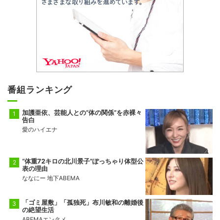
番組ランキング
加護亜依、芸能人との“体の関係”を赤裸々
告白
愛のハイエナ
“体重72キロの北川景子”ぽっちゃり体型公
表の理由
ななにー 地下ABEMA
「ゴミ屋敷」「孤独死」布川敏和の離婚後
の絶望生活
ABEMAエンタメ