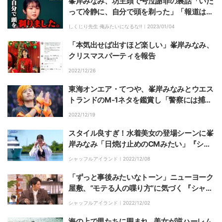
峯岸みなみ、坊主頭で号泣謝罪の裏話「いた
って冷静に、自分で頭を剃った」「報道は想
定外だった」
しくじり先生 俺みたいになるな!!｜
2023/01/04
「本気出せば出すほど楽しい」峯岸みなみ、
クリスマスパーティを報告
2022/12/26
東海オンエア・てつや、峯岸みなみとウエス
トランドのM-1ネタを鑑賞し「警察には捕ま
らないようにしたい」
2022/12/19
スタイル良すぎ！水着美女の登場シーンに峯
岸みなみ「日焼け止めのCMみたい」『シャ
ッフルアイランド Season3』#2
シャッフルアイランド｜
2022/12/08
「ずっと事後みたいなトーン」ニューヨーク
屋敷、“モテる人の喋り方”に気づく 『シャッ
フルアイランド Season3』#1
シャッフルアイランド｜
2022/12/02
海の上で男たちに囲まれ…美女が逆ハーレム