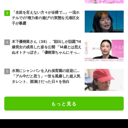
「名前を言えない方々が全裸で…」一流ホ
テルでの"権力者の遊び"の実態を元港区女
子が暴露
木下優樹菜さん（38）、“顔出しが話題”14
歳長女の成長した姿を公開 「14歳とは思え
ぬオトナっぽさ」「優樹菜ちゃんにそっく
りすぎる」など反響
水筒にシャンパンを入れ保育園の送迎に…
「アル中だと思う」一世を風靡した超人気
タレント、酒漬けだった日々を告白
もっと見る