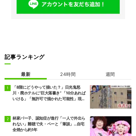
記事ランキング
最新
24時間
週間
「8階にどうやって描いた？」日光鬼怒
川・廃ホテルに“巨大落書き” 「10分あれば
いける」「無許可で描かれた可能性」現役
アーティストらが見解
林家パー子、認知症が進行「一人で外出ら
れない」難聴で夫・ペーと「筆談」…自宅
全焼から約1年