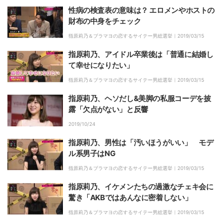
性病の検査表の意味は？ エロメンやホストの
財布の中身をチェック
指原莉乃＆ブラマヨの恋するサイテー男総選挙｜
2019/03/15
指原莉乃、アイドル卒業後は「普通に結婚し
て幸せになりたい」
指原莉乃＆ブラマヨの恋するサイテー男総選挙｜
2019/03/15
指原莉乃、ヘソだし&美脚の私服コーデを披
露「欠点がない」と反響
2019/10/24
指原莉乃、男性は「汚いほうがいい」 モデ
ル系男子はNG
指原莉乃＆ブラマヨの恋するサイテー男総選挙｜
2019/03/15
指原莉乃、イケメンたちの過激なチェキ会に
驚き「AKBではあんなに密着しない」
指原莉乃＆ブラマヨの恋するサイテー男総選挙｜
2019/03/15