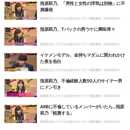
指原莉乃、「男性と女性の浮気は別物」に不
満爆発
指原莉乃＆ブラマヨの恋するサイテー男総選挙｜
2019/03/15
指原莉乃、Tバックの男ウケに興味津々
指原莉乃＆ブラマヨの恋するサイテー男総選挙｜
2019/03/15
イケメンモデル、金持ちマダムに買われかけ
た夜を告白
指原莉乃＆ブラマヨの恋するサイテー男総選挙｜
2019/03/15
指原莉乃、不倫経験人数50人のサイテー男
にドン引き
指原莉乃＆ブラマヨの恋するサイテー男総選挙｜
2019/03/15
AKBに不倫しているメンバーがいたら…指原
莉乃「軽蔑する」
指原莉乃＆ブラマヨの恋するサイテー男総選挙｜
2019/03/15