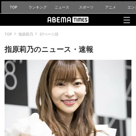
TOP
ランキング
ニュース
スポーツ
アニメ
エン
TOP
指原莉乃
37ページ目
指原莉乃のニュース・速報