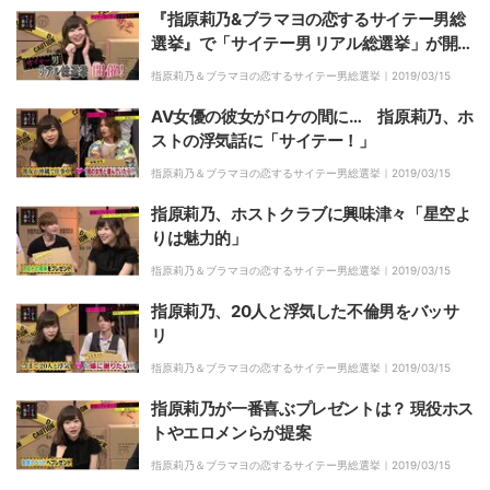
『指原莉乃&ブラマヨの恋するサイテー男総
選挙』で「サイテー男 リアル総選挙」が開
催
指原莉乃＆ブラマヨの恋するサイテー男総選挙｜
2019/03/15
AV女優の彼女がロケの間に… 指原莉乃、ホ
ストの浮気話に「サイテー！」
指原莉乃＆ブラマヨの恋するサイテー男総選挙｜
2019/03/15
指原莉乃、ホストクラブに興味津々「星空よ
りは魅力的」
指原莉乃＆ブラマヨの恋するサイテー男総選挙｜
2019/03/15
指原莉乃、20人と浮気した不倫男をバッサ
リ
指原莉乃＆ブラマヨの恋するサイテー男総選挙｜
2019/03/15
指原莉乃が一番喜ぶプレゼントは？ 現役ホス
トやエロメンらが提案
指原莉乃＆ブラマヨの恋するサイテー男総選挙｜
2019/03/15