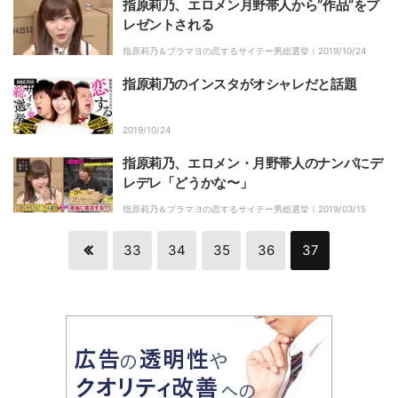
指原莉乃、エロメン月野帯人から“作品”をプ
レゼントされる
指原莉乃＆ブラマヨの恋するサイテー男総選挙｜
2019/10/24
指原莉乃のインスタがオシャレだと話題
2019/10/24
指原莉乃、エロメン・月野帯人のナンパにデ
レデレ「どうかな〜」
指原莉乃＆ブラマヨの恋するサイテー男総選挙｜
2019/03/15
33
34
35
36
37