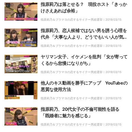
指原莉乃は落とせる？ 現役ホスト「きっか
けさえあれば余裕」
指原莉乃＆ブラマヨの恋するサイテー男総選挙｜
2019/03/15
指原莉乃、恋人候補ではない男を誘う心理を
代弁 「大事な人より、どうでもいい人が気
楽」
指原莉乃＆ブラマヨの恋するサイテー男総選挙｜
2019/03/15
ヤリマン女子、イケメンを批判 「女が寄って
くるから怠慢になりがち」
指原莉乃＆ブラマヨの恋するサイテー男総選挙｜
2019/03/15
他人のキス動画を勝手にアップ YouTubeの
悪質な使用方法
指原莉乃＆ブラマヨの恋するサイテー男総選挙｜
2019/03/15
指原莉乃、20代女子の不倫可能性を語る
「既婚者に魅力を感じる」
指原莉乃＆ブラマヨの恋するサイテー男総選挙｜
2019/03/15