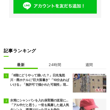
記事ランキング
最新
24時間
週間
「8階にどうやって描いた？」日光鬼怒
川・廃ホテルに“巨大落書き” 「10分あれば
いける」「無許可で描かれた可能性」現役
アーティストらが見解
水筒にシャンパンを入れ保育園の送迎に…
「アル中だと思う」一世を風靡した超人気
タレント、酒漬けだった日々を告白