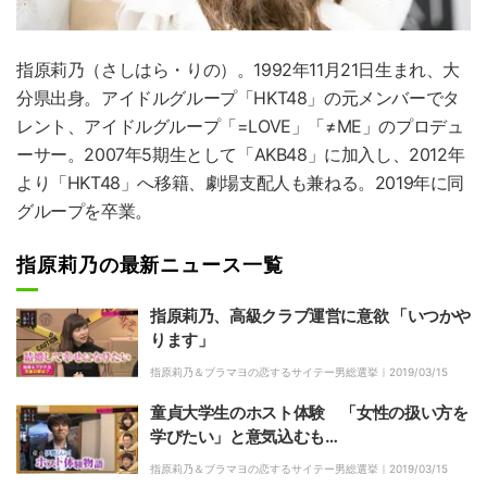
指原莉乃
（さしはら・りの）。1992年11月21日生まれ、大
分県出身。アイドルグループ「HKT48」の元メンバーでタ
レント、アイドルグループ「=LOVE」「≠ME」のプロデュ
ーサー。2007年5期生として「AKB48」に加入し、2012年
より「HKT48」へ移籍、劇場支配人も兼ねる。2019年に同
グループを卒業。
指原莉乃の最新ニュース一覧
指原莉乃、高級クラブ運営に意欲 「いつかや
ります」
指原莉乃＆ブラマヨの恋するサイテー男総選挙｜
2019/03/15
童貞大学生のホスト体験 「女性の扱い方を
学びたい」と意気込むも…
指原莉乃＆ブラマヨの恋するサイテー男総選挙｜
2019/03/15