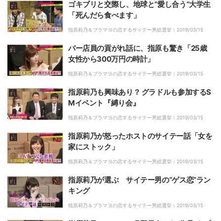
ゴキブリと交際し、地球と“愛し合う”大学生
「死んだら食べます」
指原莉乃＆ブラマヨの恋するサイテー男総選挙｜
2019/03/15
バー店員の貢がれ話に、指原も驚き「25歳
女性から300万円の時計」
指原莉乃＆ブラマヨの恋するサイテー男総選挙｜
2019/03/15
指原莉乃も興味あり？ グラドルも参加するS
Mイベント『縛り会』
指原莉乃＆ブラマヨの恋するサイテー男総選挙｜
2019/03/15
指原莉乃が怒ったホストのサイテー話「女を
家にストック」
指原莉乃＆ブラマヨの恋するサイテー男総選挙｜
2019/03/15
指原莉乃が選ぶ サイテー男の“ゲス恋”ラン
キング
指原莉乃＆ブラマヨの恋するサイテー男総選挙｜
2019/03/15