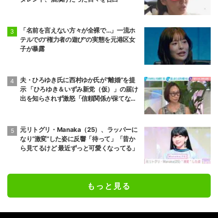
「名前を言えない方々が全裸で…」一流ホ
テルでの"権力者の遊び"の実態を元港区女
子が暴露
夫・ひろゆき氏に西村ゆか氏が“離婚”を提
示 「ひろゆき＆いずみ新党（仮）」の届け
出を知らされず激怒「信頼関係が保てない
状態で夫婦を続けるのは無理」
元リトグリ・Manaka（25）、ラッパーに
なり“激変”した姿に反響「待って」「昔か
ら見てるけど 最近ずっと可愛くなってる」
もっと見る