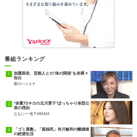
番組ランキング
加護亜依、芸能人との“体の関係”を赤裸々
告白
愛のハイエナ
“体重72キロの北川景子”ぽっちゃり体型公
表の理由
ななにー 地下ABEMA
「ゴミ屋敷」「孤独死」布川敏和の離婚後
の絶望生活