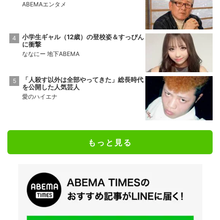
ABEMAエンタメ
小学生ギャル（12歳）の登校姿＆すっぴん
に衝撃
ななにー 地下ABEMA
「人殺す以外は全部やってきた」総長時代
を公開した人気芸人
愛のハイエナ
もっと見る