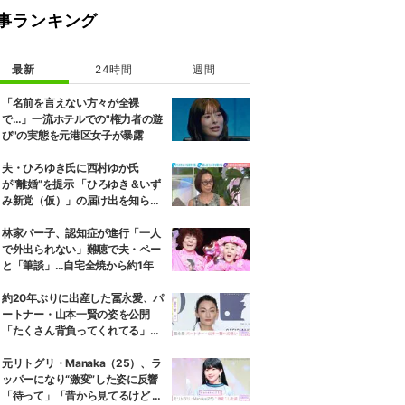
事ランキング
最新
24時間
週間
「名前を言えない方々が全裸
で…」一流ホテルでの"権力者の遊
び"の実態を元港区女子が暴露
夫・ひろゆき氏に西村ゆか氏
が“離婚”を提示 「ひろゆき＆いず
み新党（仮）」の届け出を知らさ
れず激怒「信頼関係が保てない状
態で夫婦を続けるのは無理」
林家パー子、認知症が進行「一人
で外出られない」難聴で夫・ペー
と「筆談」…自宅全焼から約1年
約20年ぶりに出産した冨永愛、パ
ートナー・山本一賢の姿を公開
「たくさん背負ってくれてる」感
謝の思いをつづる
元リトグリ・Manaka（25）、ラ
ッパーになり“激変”した姿に反響
「待って」「昔から見てるけど 最