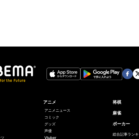
Face
Twi
book
er
アニメ
将棋
アニメニュース
麻雀
コミック
ポーカー
グッズ
声優
総合記事ランキ
ーツ
Vtuber