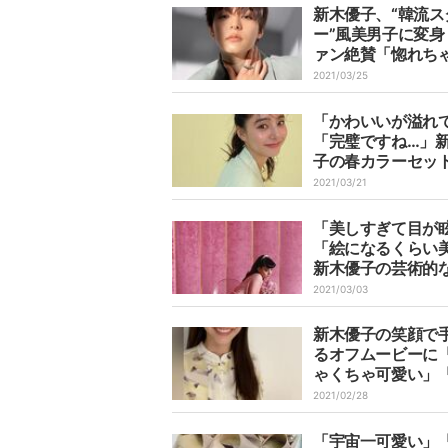
新木優子、“韓流ス
ー”風美男子に変身
ァン絶賛「惚れち
う」「イケメンす
2021/03/25
「かわいいが溢れ
「完璧ですね…」
子の春カラーセッ
プにファン絶賛
2021/03/21
「美しすぎて目が
「絵になるくらい
新木優子の芸術的
ショットにファン
2021/03/03
新木優子の笑顔で
るオフムービーに
ゃくちゃ可愛い」
も綺麗」とファン
2021/02/28
「宇宙一可愛い」