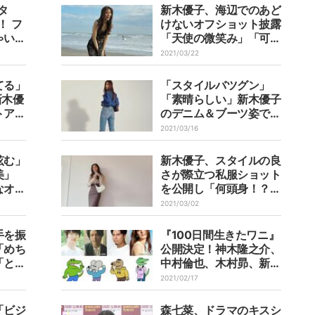
タ
新木優子、海辺でのあど
！ フ
けないオフショット披露
ゃいそ
「天使の微笑み」「可愛
ぎ」
すぎじゃー！」の声
2021/03/22
てる」
「スタイルバツグン」
新木優
「素晴らしい」新木優子
トアッ
のデニム＆ブーツ姿での
美しいポージングにファ
2021/03/16
ン称賛
眩む」
新木優子、スタイルの良
美」
さが際立つ私服ショット
なオフ
を公開し「何頭身！？」
絶賛
「素敵すぎ」と称賛の声
2021/03/02
手を振
『100日間生きたワニ』
「めち
公開決定！神木隆之介、
「とて
中村倫也、木村昴、新木
悶絶
優子が声優として出演
2021/02/17
「ビジ
森七菜、ドラマのキスシ