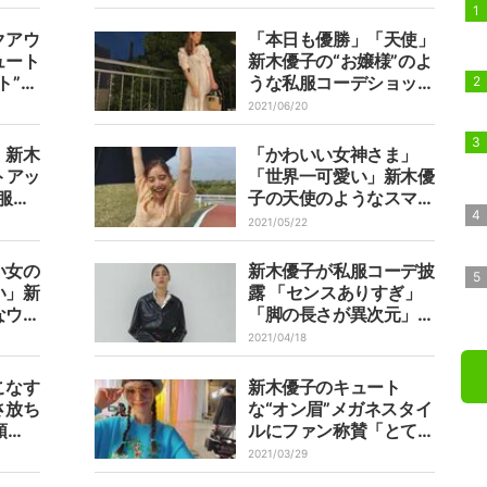
ン」
クアウ
「本日も優勝」「天使」
ュート
新木優子の“お嬢様”のよ
ト”に
うな私服コーデショット
にファン絶賛
2021/06/20
」新木
「かわいい女神さま」
トアッ
「世界一可愛い」新木優
服シ
子の天使のようなスマイ
響
ルショットにファン悶絶
2021/05/22
い女の
新木優子が私服コーデ披
い」新
露 「センスありすぎ」
なウィ
「脚の長さが異次元」と
ン称賛
話題
2021/04/18
こなす
新木優子のキュート
さ放ち
な“オン眉”メガネスタイ
頭
ルにファン称賛「とても
素敵」「三つ編みカワイ
2021/03/29
イ」