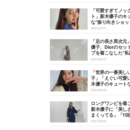
れると今でもキュ
「可愛すぎてノッ
ト」新木優子のキ
な“振り向きショッ
悶絶する人続出
2021/07/11
「足の長さ異次元
優子、Diorのセッ
プを着こなした“私
ョット”を披露し反
2021/05/27
続々
「世界の一番美し
子」「えぐい可愛
木優子のキュート
ンショットにファ
2021/04/24
ロングワンピを着
新木優子に「美し
まくってる」「15
身」とファン称賛
2021/04/01