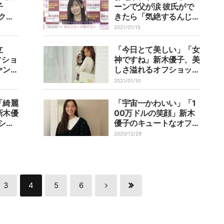
子
ーンで父が涙 彼氏がで
ク
きたら「気絶するんじゃ
しい
ないかな」
2021/01/15
立
「今日とて美しい」「女
フショ
神ですね」新木優子、美
ァン悶
しさ溢れるオフショット
脚細す
にファン絶賛
2021/01/10
「綺麗
「宇宙一かわいい」「1
新木優
00万ドルの笑顔」新木
ショ
優子のキュートなオフシ
ョット動画に称賛の声
2020/12/29
3
4
5
6