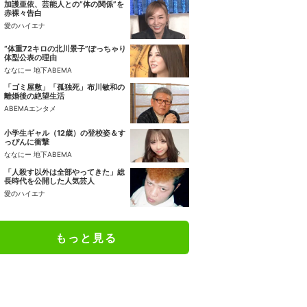
加護亜依、芸能人との“体の関係”を
赤裸々告白
愛のハイエナ
“体重72キロの北川景子”ぽっちゃり
体型公表の理由
ななにー 地下ABEMA
「ゴミ屋敷」「孤独死」布川敏和の
離婚後の絶望生活
ABEMAエンタメ
小学生ギャル（12歳）の登校姿＆す
っぴんに衝撃
ななにー 地下ABEMA
「人殺す以外は全部やってきた」総
長時代を公開した人気芸人
愛のハイエナ
もっと見る