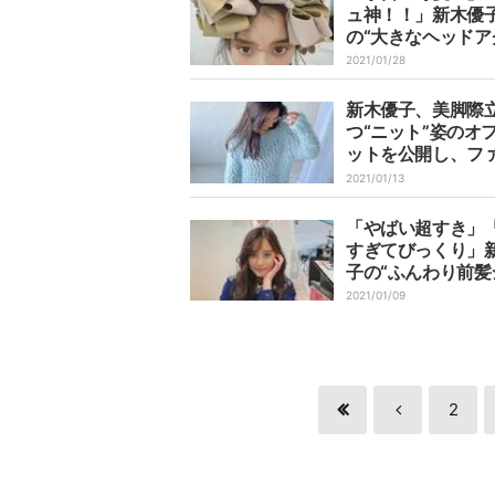
ュ神！！」新木優
の“大きなヘッドア
セ”をつけた可愛ら
2021/01/28
姿に称賛の声
新木優子、美脚際
つ“ニット”姿のオ
ットを公開し、フ
絶「天使です」「
2021/01/13
ぎん？」
「やばい超すき」
すぎてびっくり」
子の“ふんわり前髪
ット”にファン絶賛
2021/01/09
2