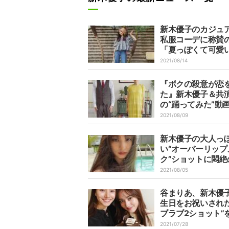
新木優子のカジュ
私服コーデに称賛
「夏っぽくて可愛
「笑顔が眩しい」
2021/08/14
『ボクの殺意が恋
た』新木優子＆共
の“踊ってみた”動
響「才能ありすぎ
2021/08/09
しそうー！！」
新木優子の大人っ
い“オーバーリップ
ク”ショットに悶絶
「もータイプすぎ
2021/08/05
どい」
谷まりあ、新木優
生日をお祝いされた
ブラブ2ショット”
開「まりちゃんっ
2021/07/28