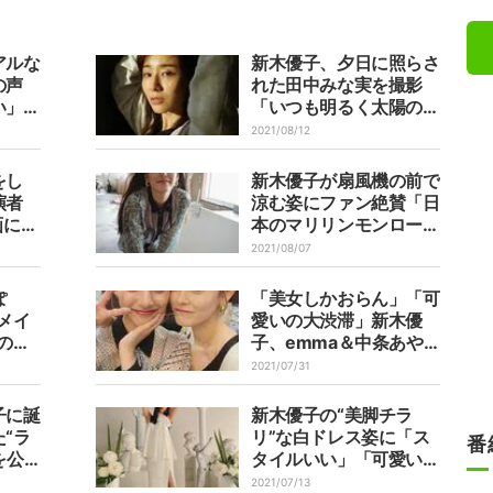
アルな
新木優子、夕日に照らさ
の声
れた田中みな実を撮影
い」
「いつも明るく太陽のよ
うに暖かく…」
2021/08/12
をし
新木優子が扇風機の前で
演者
涼む姿にファン絶賛「日
画に反
本のマリリンモンロー」
」「楽
の声
2021/08/07
ぽ
「美女しかおらん」「可
メイ
愛いの大渋滞」新木優
の声
子、emma＆中条あや
てしん
みとの仲良し3ショット
2021/07/31
公開し反響
子に誕
新木優子の“美脚チラ
“ラ
リ”な白ドレス姿に「ス
番
を公
タイルいい」「可愛い過
て言わ
ぎ天使」と称賛の声
2021/07/13