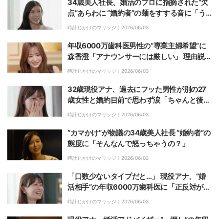
34歳美人社長、婚活のプロに指摘された“欠
点”あらわに “婚約者”の麺をすする音に「う
るさい」
時計じかけのマリッジ｜
2026/06/03
年収6000万歯科医男性の“専業主婦希望”に
森香澄「アナウンサーには厳しい」 理由説明
で評価一変「めっちゃ良い！」
時計じかけのマリッジ｜
2026/06/03
32歳現役アナ、過去にフッた男性が別の27
歳女性と婚約目前で思わず涙「ちゃんと後悔
してる」
時計じかけのマリッジ｜
2026/06/03
“カマかけ”が物議の34歳美人社長 “婚約者”の
態度に「そんなんで怒っちゃうの？」
時計じかけのマリッジ｜
2026/06/03
「口数少ないタイプだと…」 現役アナ、“婚
活相手”の年収6000万歯科医に「正反対が来
た」
時計じかけのマリッジ｜
2026/06/03