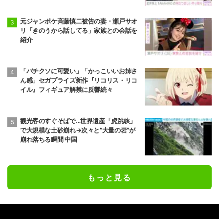
元ジャンポケ斉藤慎二被告の妻・瀬戸サオ
リ「きのうから話してる」家族との会話を
紹介
「バチクソに可愛い」「かっこいいお姉さ
ん感」セガプライズ新作『リコリス・リコ
イル』フィギュア解禁に反響続々
観光客のすぐそばで…世界遺産「虎跳峡」
で大規模な土砂崩れ→次々と“大量の岩”が
崩れ落ちる瞬間 中国
もっと見る