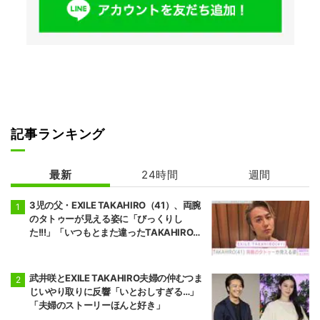
記事ランキング
最新
24時間
週間
3児の父・EXILE TAKAHIRO（41）、両腕
のタトゥーが見える姿に「びっくりし
た!!!」「いつもとまた違ったTAKAHIROさ
ん」などの反響
武井咲とEXILE TAKAHIRO夫婦の仲むつま
じいやり取りに反響「いとおしすぎる…」
「夫婦のストーリーほんと好き」