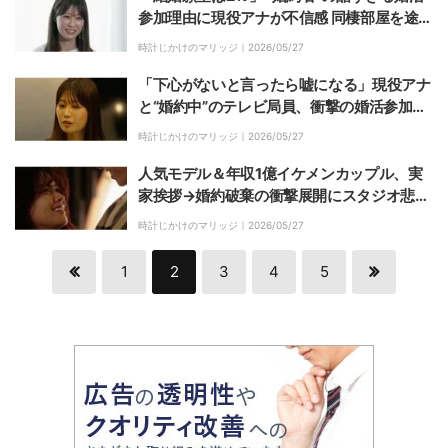
参加理由に現役アナが不信感 同棲部屋を途中
退出の修羅場に
時計じかけのマリッジ｜
2026/05/27
「下心がないと言ったら嘘になる」現役アナ
と“婚約中”のテレビ局員、衝撃の婚活参加理
由に「もう嫌になる」
時計じかけのマリッジ｜
2026/05/27
人気モデル＆年収1億イケメンカップル、実
家挨拶→婚約破棄の衝撃展開にスタジオ悲鳴
「やめて」
時計じかけのマリッジ｜
2026/05/27
1
2
3
4
5