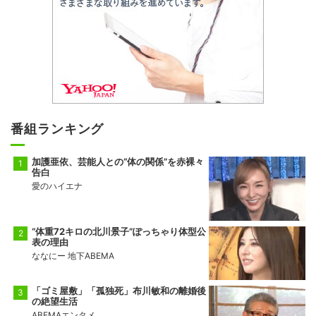
番組ランキング
加護亜依、芸能人との“体の関係”を赤裸々
告白
愛のハイエナ
“体重72キロの北川景子”ぽっちゃり体型公
表の理由
ななにー 地下ABEMA
「ゴミ屋敷」「孤独死」布川敏和の離婚後
の絶望生活
ABEMAエンタメ