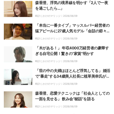
森香澄、浮気の境界線を明かす「2人で一夜
を過ごしたら…」
時計じかけのマリッジ｜
2026/06/09
「本当に一番タイプ」マッスルバー経営者の
猛アピールに27歳人気モデル「会話の節々
で…」
時計じかけのマリッジ｜
2026/06/09
「木がある！」 年収4000万経営者の豪華す
ぎる自宅公開！驚きの“家賃”明かす
時計じかけのマリッジ｜
2026/06/09
「世の中の夫婦はほとんど浮気してる」 婚活
で“暴走”する34歳美人社長に植草美幸氏が激
怒「自分から浮気大好き男をつかむ女」
時計じかけのマリッジ｜
2026/06/09
森香澄、恋愛テクニックは「社会人としての
一面を見せる」 飲み会“秘話”を語る
時計じかけのマリッジ｜
2026/06/09