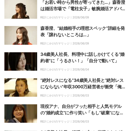
「お若い時から男性が寄ってきた…」森香澄
は婚活市場で「電柱女子」敏腕婚活アドバイ
ザーが断言
時計じかけのマリッジ｜
2026/06/09
森香澄、“結婚相手の理想スペック”詳細を発
表「譲れないところは…」
時計じかけのマリッジ｜
2026/06/09
34歳美人社長、料理中に話しかけてくる“婚
約者”に「うるさい！」「自分で動いて」
時計じかけのマリッジ｜
2026/06/04
“絶対レスになる”34歳美人社長と“絶対レス
にならない”年収3000万経営者が衝突「俺ム
リかも」「アホらしい」
時計じかけのマリッジ｜
2026/06/03
現役アナ、自分がフッた相手と人気モデル
の“婚約成立”に作り笑い「もし“破棄”になっ
たら…」
時計じかけのマリッジ｜
2026/06/03