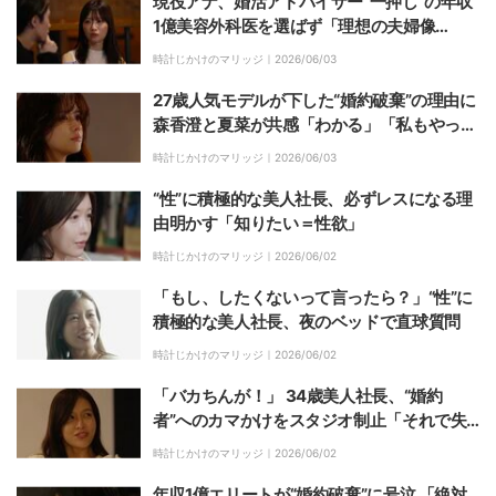
現役アナ、婚活アドバイザー“一押し”の年収
1億美容外科医を選ばず「理想の夫婦像
が…」
時計じかけのマリッジ｜
2026/06/03
27歳人気モデルが下した“婚約破棄”の理由に
森香澄と夏菜が共感「わかる」「私もやっ
た」
時計じかけのマリッジ｜
2026/06/03
“性”に積極的な美人社長、必ずレスになる理
由明かす「知りたい＝性欲」
時計じかけのマリッジ｜
2026/06/02
「もし、したくないって言ったら？」“性”に
積極的な美人社長、夜のベッドで直球質問
時計じかけのマリッジ｜
2026/06/02
「バカちんが！」 34歳美人社長、“婚約
者”へのカマかけをスタジオ制止「それで失
敗したじゃん」
時計じかけのマリッジ｜
2026/06/02
年収1億エリートが“婚約破棄”に号泣 「絶対