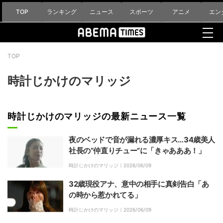
TOP
ランキング
ニュース
スポーツ
アニメ
エン
TOP
時計じかけのマリッジ
時計じかけのマリッジの最新ニュース一覧
夜のベッドで音が漏れる濃厚キス…34歳美人
社長の“仲直りチュー”に「きゃあああ！」
時計じかけのマリッジ｜
2026/06/09
32歳現役アナ、意中の相手に真剣告白「あ
の時から惹かれてる」
時計じかけのマリッジ｜
2026/06/09