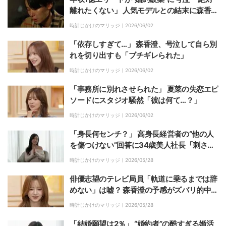
離れたくない」 人気モデルとの結末に森香澄
も涙
時計じかけのマリッジ｜
2026/06/02
「依存しすぎて…」 森香澄、号泣して自ら別
れを切り出すも「ブチギレられた」
時計じかけのマリッジ｜
2026/06/02
「事務所に別れさせられた」 夏菜の失恋エピ
ソードにスタジオ騒然「彼は何て…？」
時計じかけのマリッジ｜
2026/06/02
「身長何センチ？」 高身長経営者の“他の人
を傷つけない”回答に34歳美人社長「刺さり
ました」
時計じかけのマリッジ｜
2026/05/28
俳優志望のテレビ局員「軌道に乗るまでは辞
めない」は嘘？ 森香澄の予感がズバリ的中
「やっぱりね」
時計じかけのマリッジ｜
2026/05/28
「結婚願望は2％」 “婚約者”の酷すぎる婚活