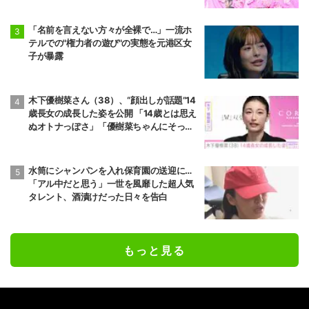
「名前を言えない方々が全裸で…」一流ホ
テルでの"権力者の遊び"の実態を元港区女
子が暴露
木下優樹菜さん（38）、“顔出しが話題”14
歳長女の成長した姿を公開 「14歳とは思え
ぬオトナっぽさ」「優樹菜ちゃんにそっく
りすぎる」など反響
水筒にシャンパンを入れ保育園の送迎に…
「アル中だと思う」一世を風靡した超人気
タレント、酒漬けだった日々を告白
もっと見る