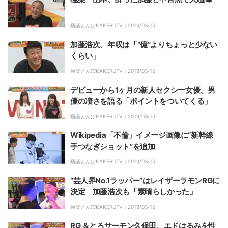
極楽とんぼKAKERUTV｜
2019/03/15
加藤浩次、年収は「“億”よりちょっと少ない
くらい」
極楽とんぼKAKERUTV｜
2019/03/15
デビューから1ヶ月の新人セクシー女優、男
優の凄さを語る「ポイントをついてくる」
極楽とんぼKAKERUTV｜
2019/03/15
Wikipedia「不倫」イメージ画像に“新幹線
手つなぎショット”を追加
極楽とんぼKAKERUTV｜
2019/03/15
“芸人界No.1ラッパー”はレイザーラモンRGに
決定 加藤浩次も「素晴らしかった」
極楽とんぼKAKERUTV｜
2019/03/15
RG ＆とろサーモン久保田、エドはるみを性