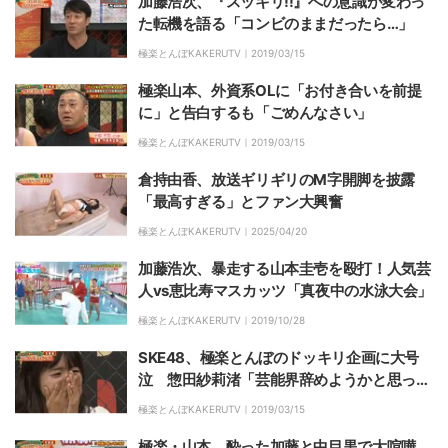
加藤浩次、『スッキリ!!』への意識が変わっ
た転機を語る「コンビのままだったら…」
極楽とんぼKAKERUTV｜
2019/03/15
極楽山本、外資系OLに「お付き合いを前提
に」と告白するも「ごめんなさい」
極楽とんぼKAKERUTV｜
2019/03/15
倉持由香、放送ギリギリのM字開脚を披露
「最高すぎる」とファン大興奮
極楽とんぼKAKERUTV｜
2025/04/20
加藤浩次、暴走する山本圭壱を殴打！人気芸
人vs恵比寿マスカッツ「真夜中の水泳大会」
極楽とんぼKAKERUTV｜
2019/10/28
SKE48、極楽とんぼのドッキリ企画に大号
泣 惣田紗莉渚「芸能界辞めようかと思っ
た」
極楽とんぼKAKERUTV｜
2019/03/15
極楽・山本、酔った加藤と中目黒で大喧嘩