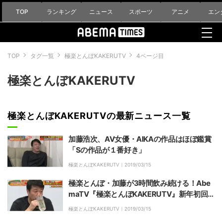
TOP
ランキング
ニュース
スポーツ
アニメ
エン
TOP
タグ一覧
極楽とんぼKAKERUTV
4ページ目
極楽とんぼKAKERUTV
極楽とんぼKAKERUTVの最新ニュース一覧
加藤浩次、AV女優・AIKAの作品はほぼ鑑賞
「Sの作品が１番好き」
極楽とんぼKAKERUTV｜
2019/03/15
極楽とんぼ・加藤が3時間飲み続ける！Abe
maTV『極楽とんぼKAKERUTV』新年初回
の生放送で若者に“狂犬加藤”が噛みつく!?
極楽とんぼKAKERUTV｜
2019/03/15