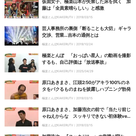
仮面女子、極楽山本が失禁した床を拭く 加
藤は「全員素晴らしい」と感激
極楽とんぼKAKERUTV｜
2019/03/15
芸人事務所の裏側「断ることも大切」 ギャラ
交渉、営業…吉本の通例とは
極楽とんぼKAKERUTV｜
2019/10/24
極楽とんぼ 「おっぱい星人」の動画を撮影
するも、自己評価は「放送事故」
極楽とんぼKAKERUTV｜
2025/04/29
原口あきまさ、江頭2:50がアキラ100%のネ
タをパクるものまねを披露しハプニング勃発
極楽とんぼKAKERUTV｜
2019/03/15
原口あきまさ、加藤浩次の前で「当たり前じ
ゃねえからな スッキリできない初体験ve
r.」を披露
極楽とんぼKAKERUTV｜
2019/03/15