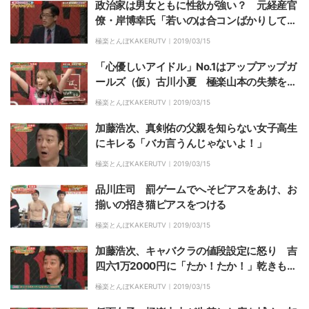
政治家は男女ともに性欲が強い？ 元経産官
僚・岸博幸氏「若いのは合コンばかりしてい
る」
極楽とんぼKAKERUTV｜
2019/03/15
「心優しいアイドル」No.1はアップアップガ
ールズ（仮）古川小夏 極楽山本の失禁を素
早く拭く
極楽とんぼKAKERUTV｜
2019/03/15
加藤浩次、真剣佑の父親を知らない女子高生
にキレる「バカ言うんじゃないよ！」
極楽とんぼKAKERUTV｜
2019/03/15
品川庄司 罰ゲームでへそピアスをあけ、お
揃いの招き猫ピアスをつける
極楽とんぼKAKERUTV｜
2019/03/15
加藤浩次、キャバクラの値段設定に怒り 吉
四六1万2000円に「たか！たか！」乾きもの
1000円に「バカ言ってんじゃないよ！」
極楽とんぼKAKERUTV｜
2019/03/15