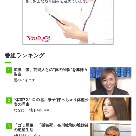
番組ランキング
加護亜依、芸能人との“体の関係”を赤裸々
告白
愛のハイエナ
“体重72キロの北川景子”ぽっちゃり体型公
表の理由
ななにー 地下ABEMA
「ゴミ屋敷」「孤独死」布川敏和の離婚後
の絶望生活
ABEMAエンタメ