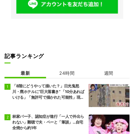
記事ランキング
最新
24時間
週間
「8階にどうやって描いた？」日光鬼怒
川・廃ホテルに“巨大落書き” 「10分あれば
いける」「無許可で描かれた可能性」現役
アーティストらが見解
林家パー子、認知症が進行「一人で外出ら
れない」難聴で夫・ペーと「筆談」…自宅
全焼から約1年