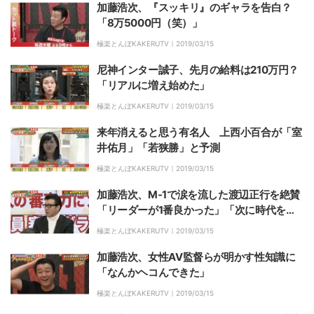
加藤浩次、『スッキリ』のギャラを告白？
「8万5000円（笑）」
極楽とんぼKAKERUTV｜
2019/03/15
尼神インター誠子、先月の給料は210万円？
「リアルに増え始めた」
極楽とんぼKAKERUTV｜
2019/03/15
来年消えると思う有名人 上西小百合が「室
井佑月」「若狭勝」と予測
極楽とんぼKAKERUTV｜
2019/03/15
加藤浩次、M-1で涙を流した渡辺正行を絶賛
「リーダーが1番良かった」「次に時代を渡
す感じでね」
極楽とんぼKAKERUTV｜
2019/03/15
加藤浩次、女性AV監督らが明かす性知識に
「なんかヘコんできた」
極楽とんぼKAKERUTV｜
2019/03/15