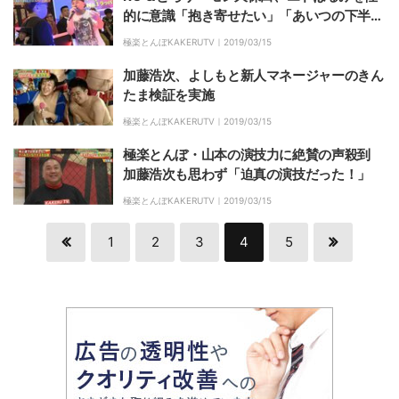
的に意識「抱き寄せたい」「あいつの下半身
でコーココーココー」
極楽とんぼKAKERUTV｜
2019/03/15
加藤浩次、よしもと新人マネージャーのきん
たま検証を実施
極楽とんぼKAKERUTV｜
2019/03/15
極楽とんぼ・山本の演技力に絶賛の声殺到
加藤浩次も思わず「迫真の演技だった！」
極楽とんぼKAKERUTV｜
2019/03/15
1
2
3
4
5