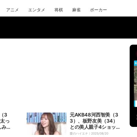
アニメ
エンタメ
将棋
麻雀
ポーカー
（3
元AKB48河西智美（3
ゃ太っ
3）、板野友美（34）
しみ…
との美人親子4ショット
に驚きの声「仕上がりき
愛のハイエナ｜
2025/08/20