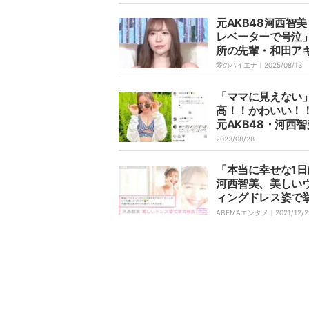
元AKB48河西智
レベーターで号泣
所の先輩・和田ア
ブチギレられた過
愛のハイエナ｜
2025/08/13
「ママに見えない
高！！かわいい！
元AKB48・河西
大胆＆キュートな
2023/08/28
ョットにファン称
「本当に幸せな1日
河西智美、美しい
ィングドレス姿で
告
ABEMAエンタメ｜
2021/12/2