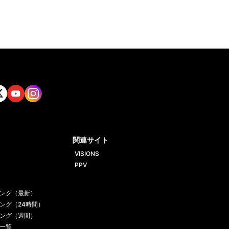
tt
Yout
Insta
ube
gram
関連サイト
VISIONS
PPV
ング（最新）
ング（24時間）
ング（週間）
一覧