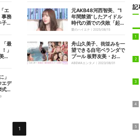
ってる！」
記
美「エ
元AKB48河西智美、“1
」事務
年間禁酒”したアイドル
キ子に
時代の酒での失敗「起き
去
たらベッドで…」
愛のハイエナ｜
2025/08/15
」「最
舟山久美子、街並みを一
！！」
望できる自宅ベランダで
智美の
プール 板野友美・おの
水着シ
ののからとお揃いの服で
ABEMAエンタメ｜
2023/08/01
賛
ママ会
に」
ウエデ
挙式報
9
1