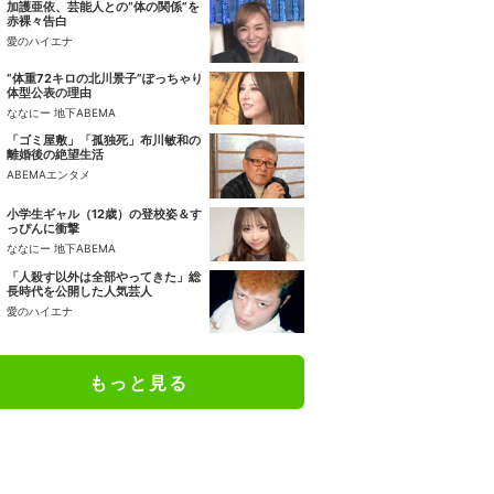
加護亜依、芸能人との“体の関係”を
赤裸々告白
愛のハイエナ
“体重72キロの北川景子”ぽっちゃり
体型公表の理由
ななにー 地下ABEMA
「ゴミ屋敷」「孤独死」布川敏和の
離婚後の絶望生活
ABEMAエンタメ
小学生ギャル（12歳）の登校姿＆す
っぴんに衝撃
ななにー 地下ABEMA
「人殺す以外は全部やってきた」総
長時代を公開した人気芸人
愛のハイエナ
もっと見る