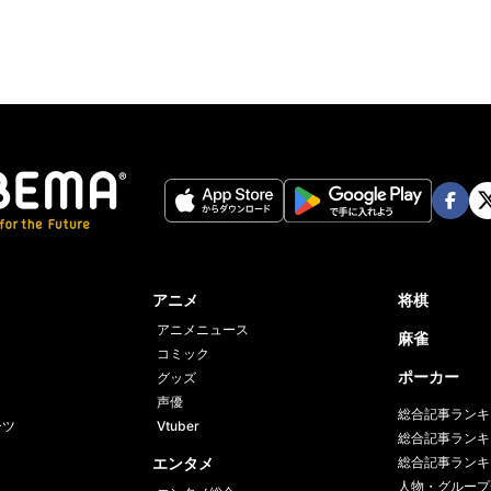
Face
Twi
book
er
アニメ
将棋
アニメニュース
麻雀
コミック
ポーカー
グッズ
声優
総合記事ランキ
ーツ
Vtuber
総合記事ランキ
エンタメ
総合記事ランキ
人物・グループ