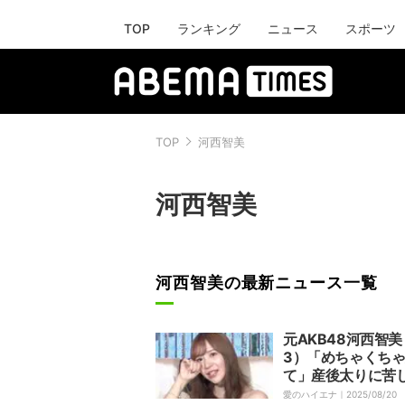
TOP
ランキング
ニュース
スポーツ
TOP
河西智美
河西智美
河西智美の最新ニュース一覧
元AKB48河西智美
3）「めちゃくち
て」産後太りに苦
体型変化を明かす
愛のハイエナ｜
2025/08/20