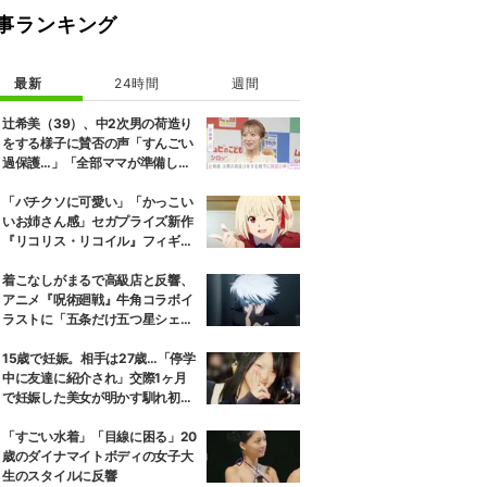
事ランキング
最新
24時間
週間
辻希美（39）、中2次男の荷造り
をする様子に賛否の声「すんごい
過保護…」「全部ママが準備して
くれるんだ」
「バチクソに可愛い」「かっこい
いお姉さん感」セガプライズ新作
『リコリス・リコイル』フィギュ
ア解禁に反響続々
着こなしがまるで高級店と反響、
アニメ『呪術廻戦』牛角コラボイ
ラストに「五条だけ五つ星シェ
フ」
15歳で妊娠。相手は27歳…「停学
中に友達に紹介され」交際1ヶ月
で妊娠した美女が明かす馴れ初め
に「だいぶ危ねーよ！」小森純も
絶句
「すごい水着」「目線に困る」20
歳のダイナマイトボディの女子大
生のスタイルに反響