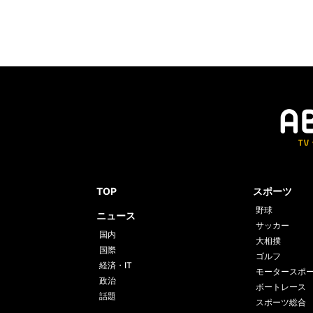
TOP
スポーツ
野球
ニュース
サッカー
国内
大相撲
国際
ゴルフ
経済・IT
モータースポ
政治
ボートレース
話題
スポーツ総合