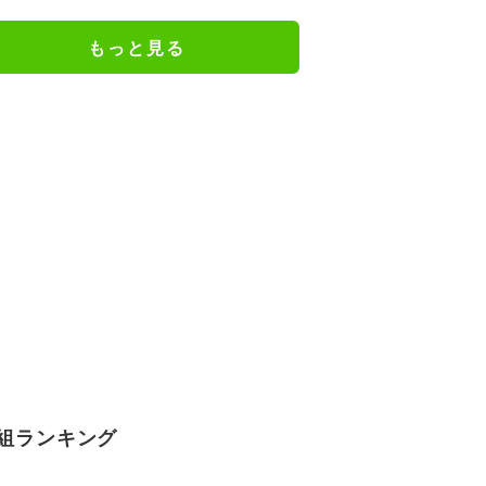
もっと見る
組ランキング