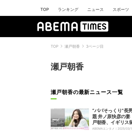
TOP
ランキング
ニュース
スポーツ
TOP
瀬戸朝香
3ページ目
瀬戸朝香
瀬戸朝香の最新ニュース一覧
“パパそっくり”長
題 井ノ原快彦の妻
戸朝香、イギリス
の子どもたちが帰
ABEMAエンタメ｜
2025/03/1