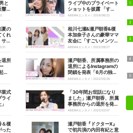
長男と
ライブ中のプライベート
反響
ショットを披露 「すっ
っく
ぴんでも綺麗」「肌感が
02
ABEMAエンタメ｜
2024/06/22
なりそ
若すぎる」と反響の声
彩夏の
相川七瀬&瀬戸朝香&榎
てくれ
本加奈子さんの豪華ママ
！サン
友会に「すごいメンツで
がイン
すね！」と驚きの声
2/21
ABEMAエンタメ｜
2022/09/27
ち結婚
を退所
瀬戸朝香、所属事務所の
ー
退所によるInstagramの
起こ
閉鎖を発表「6月の独立
かりま
以降再スタートします」
ABEMAエンタメ｜
2022/05/26
卒業式
「30年間お世話になり
プライ
ました」瀬戸朝香、所属
た」
事務所からの退所を発表
今後は業務提携で
ABEMAエンタメ｜
2022/02/07
香＆榎
瀬戸朝香『ドクターX』
がった
で初共演の内田有紀と意