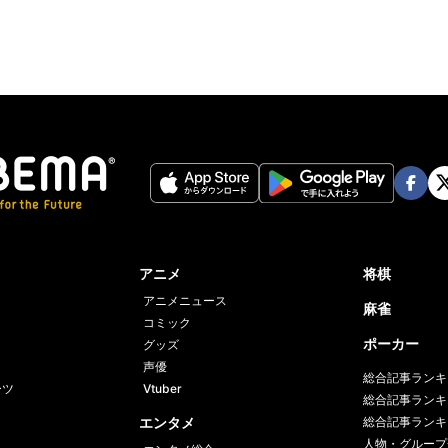
Face
Twi
book
er
アニメ
将棋
アニメニュース
麻雀
コミック
ポーカー
グッズ
声優
総合記事ランキ
ーツ
Vtuber
総合記事ランキ
エンタメ
総合記事ランキ
人物・グループ