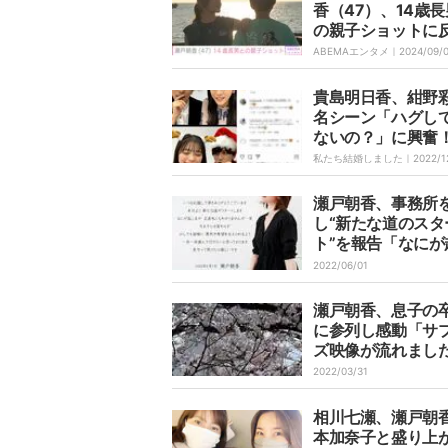
香（47）、14歳
の親子ショットに
「後ろ姿がパパそ
ABEMAエンタメ｜
2024/09/
り」「ポスターに
う」
貴島明日香、紺野
名シーン「ハグし
ないの？」に興奮
タコスで夫婦2組
私たち結婚しました｜
2022/1
スタライブ『私た
しました』
瀬戸朝香、事務所
し“新たな道のスタ
ト”を報告「なにが
るか正直私にもわ
2022/06/01
せん」
瀬戸朝香、息子の
に参列し感動「サ
ズ映像が流れまし
2022/03/31
相川七瀬、瀬戸朝
本加奈子と盛り上