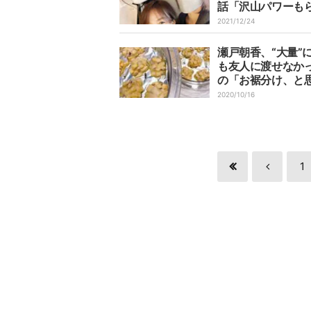
話「沢山パワーも
した」
2021/12/24
瀬戸朝香、“大量”
も友人に渡せなか
の「お裾分け、と
のですが…」
2020/10/16
1