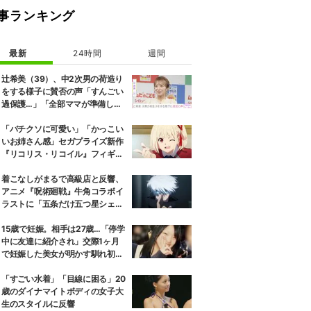
事ランキング
最新
24時間
週間
辻希美（39）、中2次男の荷造り
をする様子に賛否の声「すんごい
過保護…」「全部ママが準備して
くれるんだ」
「バチクソに可愛い」「かっこい
いお姉さん感」セガプライズ新作
『リコリス・リコイル』フィギュ
ア解禁に反響続々
着こなしがまるで高級店と反響、
アニメ『呪術廻戦』牛角コラボイ
ラストに「五条だけ五つ星シェ
フ」
15歳で妊娠。相手は27歳…「停学
中に友達に紹介され」交際1ヶ月
で妊娠した美女が明かす馴れ初め
に「だいぶ危ねーよ！」小森純も
絶句
「すごい水着」「目線に困る」20
歳のダイナマイトボディの女子大
生のスタイルに反響