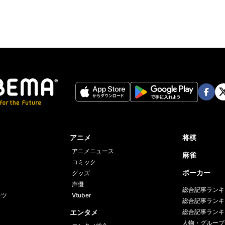
Face
Twi
book
er
アニメ
将棋
アニメニュース
麻雀
コミック
ポーカー
グッズ
声優
総合記事ランキ
ーツ
Vtuber
総合記事ランキ
エンタメ
総合記事ランキ
人物・グループ