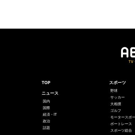
TOP
スポーツ
野球
ニュース
サッカー
国内
大相撲
国際
ゴルフ
経済・IT
モータースポ
政治
ボートレース
話題
スポーツ総合