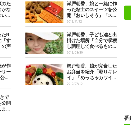
康のた
瀬戸朝香、娘と一緒に作
なかな
った粘土のスイーツを公
ないの
開「おいしそう」「ステ
キ」の声
2019/11/12
った9
瀬戸朝香、子ども達と出
に「す
掛けた場所「自分で収穫
」の声
し調理して食べるものっ
て美味しさ倍増です」
2019/08/30
達が作
瀬戸朝香、娘が完食した
ーリー
お弁当を紹介「彩りキレ
ー公開
イ」「めっちゃカワイ
で材料
イ」の声
2019/07/10
起きで
を公開
しまい
番