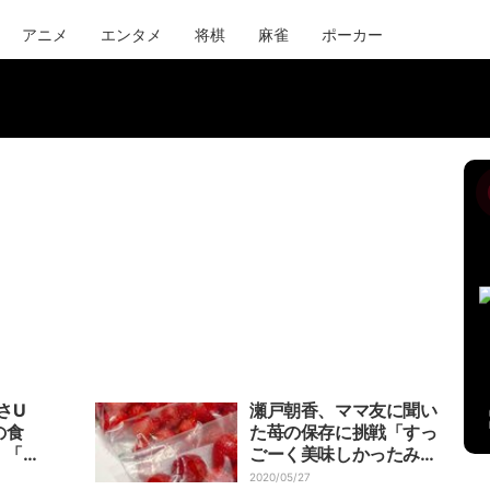
アニメ
エンタメ
将棋
麻雀
ポーカー
さU
瀬戸朝香、ママ友に聞い
の食
た苺の保存に挑戦「すっ
」「作
ごーく美味しかったみた
い」
2020/05/27