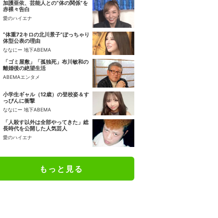
加護亜依、芸能人との“体の関係”を
赤裸々告白
愛のハイエナ
“体重72キロの北川景子”ぽっちゃり
体型公表の理由
ななにー 地下ABEMA
「ゴミ屋敷」「孤独死」布川敏和の
離婚後の絶望生活
ABEMAエンタメ
小学生ギャル（12歳）の登校姿＆す
っぴんに衝撃
ななにー 地下ABEMA
「人殺す以外は全部やってきた」総
長時代を公開した人気芸人
愛のハイエナ
もっと見る