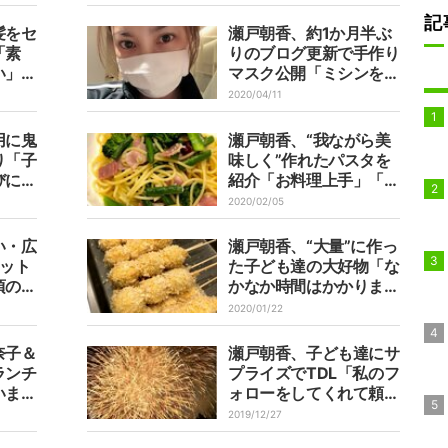
記
髪をセ
瀬戸朝香、約1か月半ぶ
「素
りのブログ更新で手作り
い」と
マスク公開「ミシンを出
して作ってみました」
2020/04/11
用に鬼
瀬戸朝香、“我ながら美
り「子
味しく”作れたパスタを
びに来
紹介「お料理上手」「彩
りも綺麗」の声
2020/02/05
い・広
瀬戸朝香、“大量”に作っ
ョット
た子ども達の大好物「な
頃の事
かなか時間はかかりまし
」
たが」
2020/01/22
奈子＆
瀬戸朝香、子ども達にサ
ランチ
プライズでTDL「私のフ
いまし
ォローをしてくれて頼も
しかった」
2019/12/27