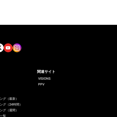
tt
Yout
Insta
ube
gram
関連サイト
VISIONS
PPV
ング（最新）
ング（24時間）
ング（週間）
一覧