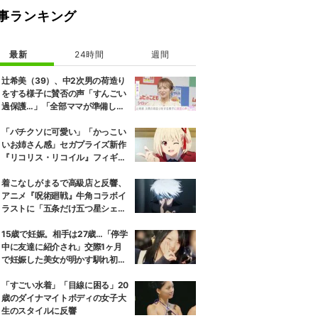
事ランキング
最新
24時間
週間
辻希美（39）、中2次男の荷造り
をする様子に賛否の声「すんごい
過保護…」「全部ママが準備して
くれるんだ」
「バチクソに可愛い」「かっこい
いお姉さん感」セガプライズ新作
『リコリス・リコイル』フィギュ
ア解禁に反響続々
着こなしがまるで高級店と反響、
アニメ『呪術廻戦』牛角コラボイ
ラストに「五条だけ五つ星シェ
フ」
15歳で妊娠。相手は27歳…「停学
中に友達に紹介され」交際1ヶ月
で妊娠した美女が明かす馴れ初め
に「だいぶ危ねーよ！」小森純も
絶句
「すごい水着」「目線に困る」20
歳のダイナマイトボディの女子大
生のスタイルに反響