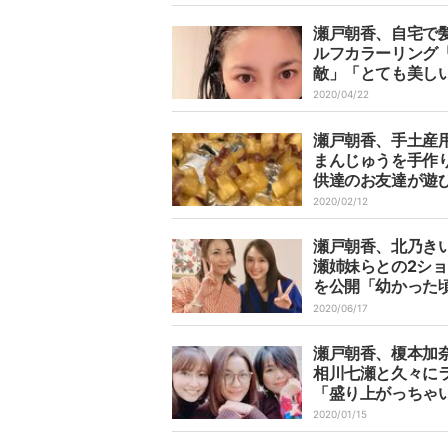
瀬戸朝香、自宅で
ルフカラーリング
敵」「とても美し
絶賛の声
2020/04/22
瀬戸朝香、手土産
まんじゅうを手作
供達のお友達が遊
てくれました」
2020/02/12
瀬戸朝香、北乃き
瀬姉妹らとの2シ
を公開「幼かった
を思うと感慨深い
2020/06/17
瀬戸朝香、榎本加
相川七瀬と久々に
「盛り上がっちゃ
た」
2020/01/15