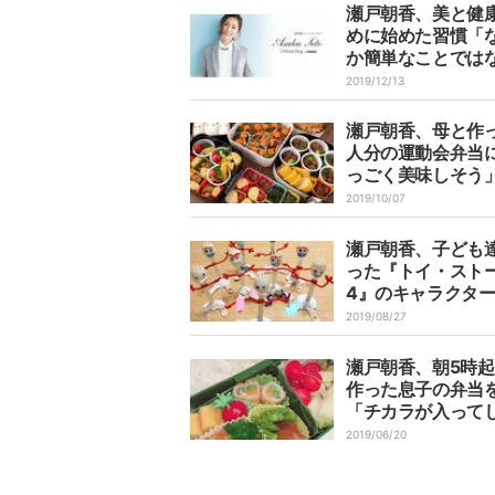
瀬戸朝香、美と健
めに始めた習慣「
か簡単なことでは
ですが…」
2019/12/13
瀬戸朝香、母と作
人分の運動会弁当
っごく美味しそう
2019/10/07
瀬戸朝香、子ども
った『トイ・スト
4』のキャラクタ
「100円ショップ
2019/08/27
を調達」
瀬戸朝香、朝5時
作った息子の弁当
「チカラが入って
ます」
2019/06/20