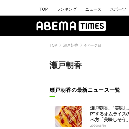
TOP
ランキング
ニュース
スポーツ
TOP
瀬戸朝香
4ページ目
瀬戸朝香
瀬戸朝香の最新ニュース一覧
瀬戸朝香、“美味し
P”するオムライス
べ方「美味しそう
ってみます」の声
2020/06/19