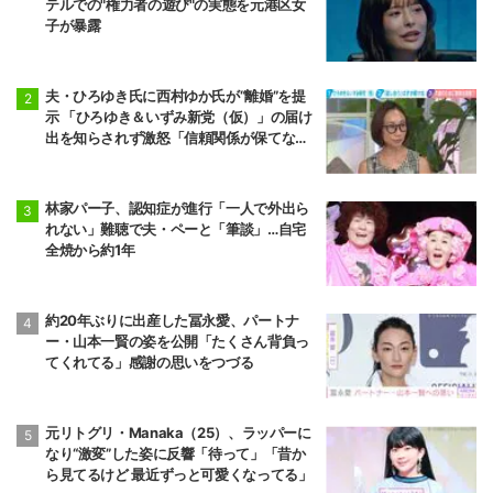
テルでの"権力者の遊び"の実態を元港区女
子が暴露
夫・ひろゆき氏に西村ゆか氏が“離婚”を提
示 「ひろゆき＆いずみ新党（仮）」の届け
出を知らされず激怒「信頼関係が保てない
状態で夫婦を続けるのは無理」
林家パー子、認知症が進行「一人で外出ら
れない」難聴で夫・ペーと「筆談」…自宅
全焼から約1年
約20年ぶりに出産した冨永愛、パートナ
ー・山本一賢の姿を公開「たくさん背負っ
てくれてる」感謝の思いをつづる
元リトグリ・Manaka（25）、ラッパーに
なり“激変”した姿に反響「待って」「昔か
ら見てるけど 最近ずっと可愛くなってる」