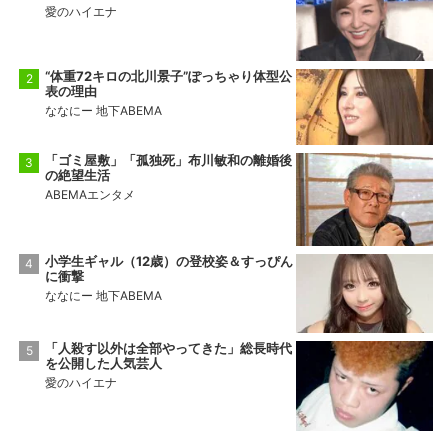
愛のハイエナ
“体重72キロの北川景子”ぽっちゃり体型公
表の理由
ななにー 地下ABEMA
「ゴミ屋敷」「孤独死」布川敏和の離婚後
の絶望生活
ABEMAエンタメ
小学生ギャル（12歳）の登校姿＆すっぴん
に衝撃
ななにー 地下ABEMA
「人殺す以外は全部やってきた」総長時代
を公開した人気芸人
愛のハイエナ