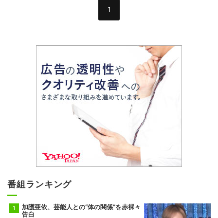
1
番組ランキング
加護亜依、芸能人との“体の関係”を赤裸々
告白