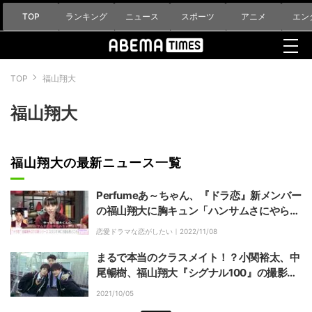
TOP
ランキング
ニュース
スポーツ
アニメ
エン
TOP
福山翔大
福山翔大
福山翔大の最新ニュース一覧
Perfumeあ～ちゃん、『ドラ恋』新メンバー
の福山翔大に胸キュン「ハンサムさにやられ
ちゃいました」「バラの泉のように湧き出て
恋愛ドラマな恋がしたい｜
2022/11/08
くる言葉のチョイス」
まるで本当のクラスメイト！？小関裕太、中
尾暢樹、福山翔大『シグナル100』の撮影現
場の思い出
2021/10/05