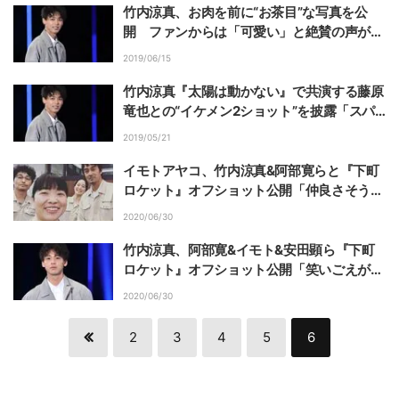
竹内涼真、お肉を前に“お茶目”な写真を公
開 ファンからは「可愛い」と絶賛の声が続
出
2019/06/15
竹内涼真『太陽は動かない』で共演する藤原
竜也との“イケメン2ショット”を披露「スパ
イのコンビです」
2019/05/21
イモトアヤコ、竹内涼真&阿部寛らと『下町
ロケット』オフショット公開「仲良さそう」
「最終回寂しい」の声
2020/06/30
竹内涼真、阿部寛&イモト&安田顕ら『下町
ロケット』オフショット公開「笑いごえがき
こえてきそー」
2020/06/30
2
3
4
5
6