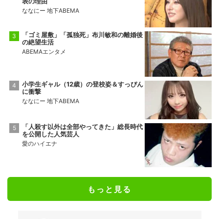
表の理由
ななにー 地下ABEMA
「ゴミ屋敷」「孤独死」布川敏和の離婚後
の絶望生活
ABEMAエンタメ
小学生ギャル（12歳）の登校姿＆すっぴん
に衝撃
ななにー 地下ABEMA
「人殺す以外は全部やってきた」総長時代
を公開した人気芸人
愛のハイエナ
もっと見る