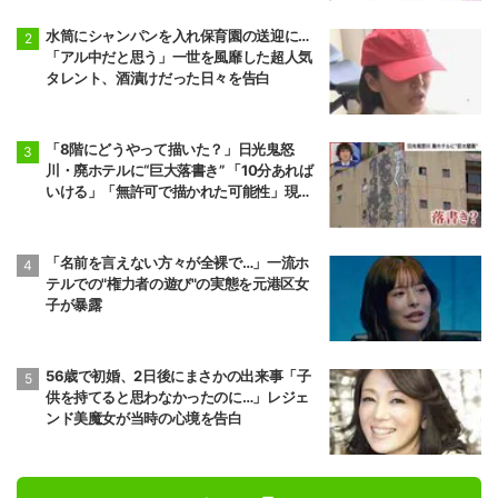
水筒にシャンパンを入れ保育園の送迎に…
「アル中だと思う」一世を風靡した超人気
タレント、酒漬けだった日々を告白
「8階にどうやって描いた？」日光鬼怒
川・廃ホテルに“巨大落書き” 「10分あれば
いける」「無許可で描かれた可能性」現役
アーティストらが見解
「名前を言えない方々が全裸で…」一流ホ
テルでの"権力者の遊び"の実態を元港区女
子が暴露
56歳で初婚、2日後にまさかの出来事「子
供を持てると思わなかったのに…」レジェ
ンド美魔女が当時の心境を告白